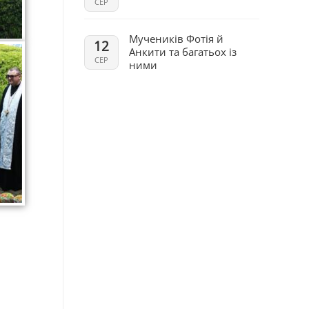
СЕР
Мучеників Фотія й
12
Анкити та багатьох із
СЕР
ними