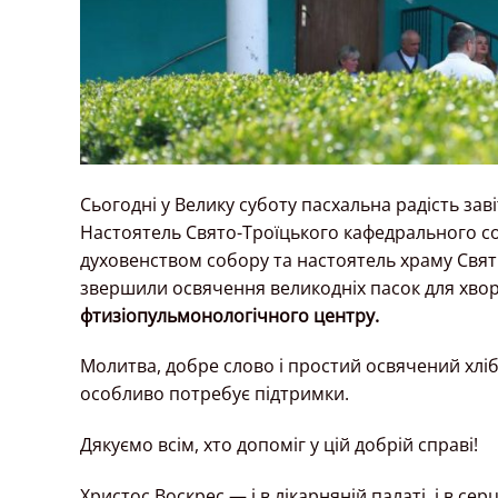
Сьогодні у Велику суботу пасхальна радість завіт
Настоятель Свято-Троїцького кафедрального с
духовенством собору та настоятель храму Свят
звершили освячення великодніх пасок для хво
фтизіопульмонологічного центру.
Молитва, добре слово і простий освячений хліб
особливо потребує підтримки.
Дякуємо всім, хто допоміг у цій добрій справі!
Христос Воскрес — і в лікарняній палаті, і в сер