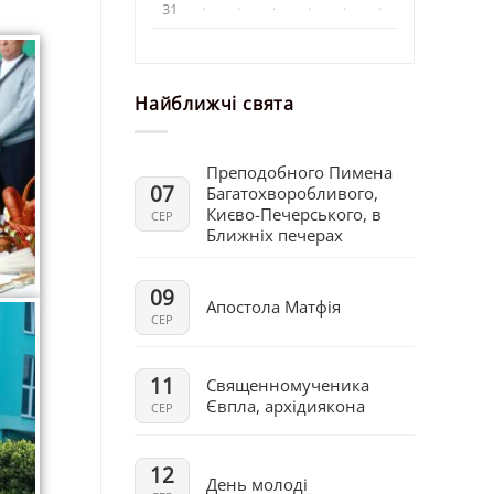
31
·
·
·
·
·
·
Найближчі свята
Преподобного Пимена
07
Багатохворобливого,
Києво-Печерського, в
СЕР
Ближніх печерах
09
Апостола Матфія
СЕР
11
Священномученика
Євпла, архідиякона
СЕР
12
День молоді