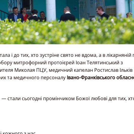
ала і до тих, хто зустріне свято не вдома, а в лікарняній 
обору митрофорний протоієрей Іоан Телятинський з
ителя Миколая ПЦУ, медичний капелан Ростислав Ільків
рих та медичного персоналу
Івано-Франківського обласн
 — стали сьогодні промінчиком Божої любові для тих, хт
ці кожного з нас.