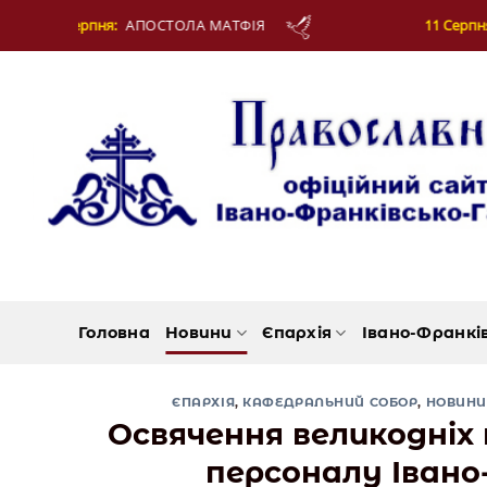
Skip
А МАТФІЯ
11 Серпня:
СВЯЩЕННОМУЧЕНИКА Є
to
content
Головна
Новини
Єпархія
Івано-Франкі
ЄПАРХІЯ
,
КАФЕДРАЛЬНИЙ СОБОР
,
НОВИНИ
Освячення великодніх
персоналу Івано