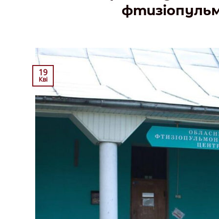
фтизіопульм
19
Кві