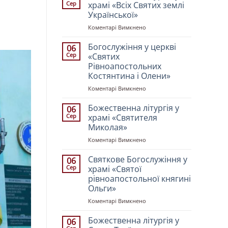
Сер
храмі «Всіх Святих землі
Української»
до
Коментарі Вимкнено
Божественна
літургія
Богослужіння у церкві
06
у
Сер
«Святих
храмі
Рівноапостольних
«Всіх
Костянтина і Олени»
Святих
землі
до
Коментарі Вимкнено
Української»
Богослужіння
у
Божественна літургія у
06
церкві
Сер
храмі «Святителя
«Святих
Миколая»
Рівноапостольних
до
Коментарі Вимкнено
Костянтина
Божественна
і
літургія
Олени»
Святкове Богослужіння у
06
у
Сер
храмі «Святої
храмі
рівноапостольної княгині
«Святителя
Ольги»
Миколая»
до
Коментарі Вимкнено
Святкове
Богослужіння
Божественна літургія у
06
у