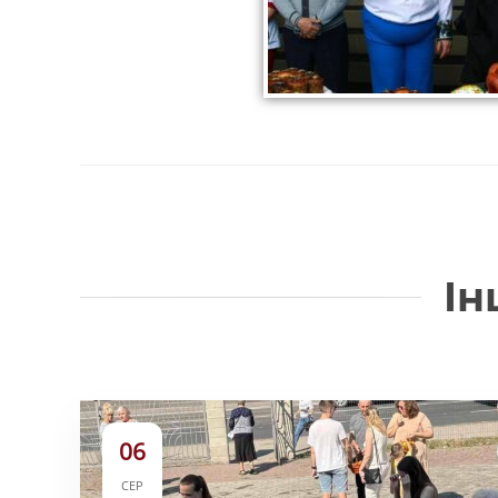
Ін
06
СЕР