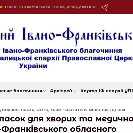
ВПЛА, АРХІДИЯКОНА
12 Серпня:
ДЕНЬ МОЛО
вське благочиння
Архієрей
Карта ІФ єпархії УП
,
НОВИНИ
,
ПАСХА
,
ФОТО
,
ХРАМ "СВЯТИТЕЛЯ МИКОЛАЯ"
,
ЦІКАВІ
 пасок для хворих та медичн
-Франківського обласного