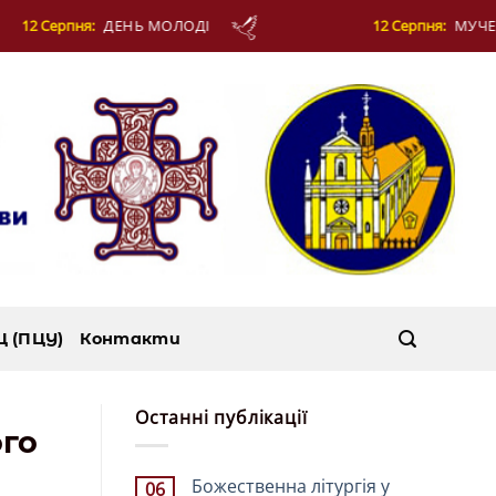
ДІ
12 Серпня:
МУЧЕНИКІВ ФОТІЯ Й АНКИТИ ТА
Ц (ПЦУ)
Контакти
Останні публікації
ого
Божественна літургія у
06