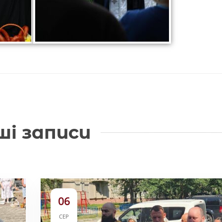
ші записи
06
СЕР