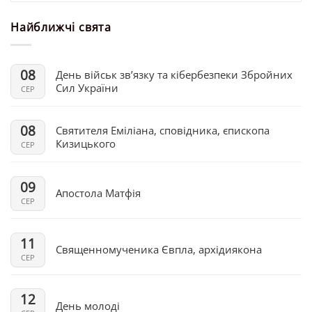
Найближчі свята
08
День військ зв’язку та кібербезпеки Збройних
Сил України
СЕР
08
Святителя Еміліана, сповідника, єпископа
Кизицького
СЕР
09
Апостола Матфія
СЕР
11
Священномученика Євпла, архідиякона
СЕР
12
День молоді