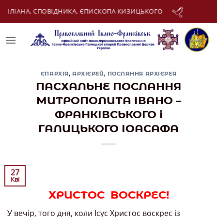
Skip
ИСКОПА КИЗИЦЬКОГО
09 Серпня:
АПОСТОЛА М
to
content
ЄПАРХІЯ
,
АРХІЄРЕЙ
,
ПОСЛАННЯ АРХІЄРЕЯ
ПАСХАЛЬНЕ ПОСЛАННЯ
МИТРОПОЛИТА ІВАНО –
ФРАНКІВСЬКОГО і
ГАЛИЦЬКОГО ІОАСАФА
27
Кві
ХРИСТОС ВОСКРЕС!
У вечір, того дня, коли Ісус Христос воскрес із