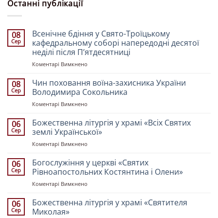
Останні публікації
Всенічне бдіння у Свято-Троїцькому
08
Сер
кафедральному соборі напередодні десятої
неділі після Пʼятдесятниці
до
Коментарі Вимкнено
Всенічне
бдіння
Чин поховання воїна-захисника України
08
у
Сер
Володимира Сокольника
Свято-
до
Коментарі Вимкнено
Троїцькому
Чин
кафедральному
поховання
Божественна літургія у храмі «Всіх Святих
соборі
06
воїна-
напередодні
Сер
землі Української»
захисника
десятої
до
Коментарі Вимкнено
України
неділі
Божественна
Володимира
після
літургія
Богослужіння у церкві «Святих
Сокольника
06
Пʼятдесятниці
у
Сер
Рівноапостольних Костянтина і Олени»
храмі
до
Коментарі Вимкнено
«Всіх
Богослужіння
Святих
у
Божественна літургія у храмі «Святителя
землі
06
церкві
Української»
Сер
Миколая»
«Святих