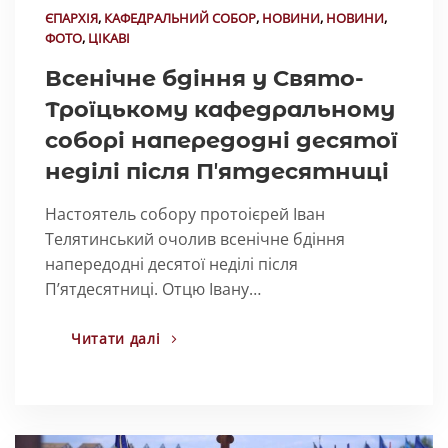
ЄПАРХІЯ
,
КАФЕДРАЛЬНИЙ СОБОР
,
НОВИНИ
,
НОВИНИ
,
ФОТО
,
ЦІКАВІ
Всенічне бдіння у Свято-
Троїцькому кафедральному
соборі напередодні десятої
неділі після Пʼятдесятниці
Настоятель собору протоієрей Іван
Телятинський очолив всенічне бдіння
напередодні десятої неділі після
Пʼятдесятниці. Отцю Івану…
Читати далі