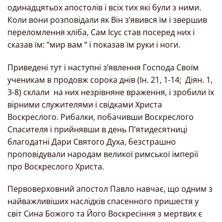
одинадцятьох апостолів і всіх тих які були з ними.
Коли вони розповідали як Він з’явився їм і звершив
переломлення хліба, Сам Ісус став посеред них і
сказав їм: “мир вам “ і показав їм руки і ноги.
Приведені тут і наступні з’явлення Господа Своїм
ученикам в продовж сорока днів (Ін. 21, 1-14; Діян. 1,
3-8) склали на них незрівняне враження, і зробили їх
вірними служителями і свідками Христа
Воскреслого. Рибалки, побачивши Воскреслого
Спасителя і прийнявши в день П’ятидесятниці
благодатні Дари Святого Духа, безстрашно
проповідували народам великої римської імперії
про Воскреслого Христа.
Первоверховний апостол Павло навчає, що одним з
найважливіших наслідків спасенного пришестя у
світ Сина Божого та Його Воскресіння з мертвих є