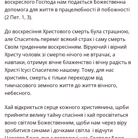
воскреслого Господа нам подається Божественна
допомога для життя в працелюбності й побожності
(2 Пет. 1, 3).
До воскресіння Христового смерть була страшною,
але Спаситель переміг всякий страх і саму смерть
Своїм триденним воскресінням. Віруючий і вірний
Христу чоловік зі смертю нічого не втрачає, а
навпаки, отримує вічне блаженство і вічну радість в
Христі Ісусі Спасителю нашому. Тому, для нас
християн, смерть є тільки переходом від
тимчасового земного життя до життя вічного,
небесного.
Хай відкриється серце кожного християнина, щоби
прийняти велику тайну спасіння і хай просвітиться
воно світлом Божественним, щоби нам через віру
зробитися синами і дочками світла і відчути
Царство Боже, яке є всередині нас. Господи Боже