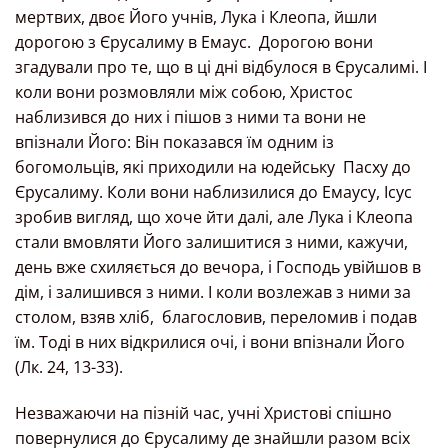
мертвих, двоє Його учнів, Лука і Клеопа, йшли
дорогою з Єрусалиму в Емаус. Дорогою вони
згадували про те, що в ці дні відбулося в Єрусалимі. І
коли вони розмовляли між собою, Христос
наблизився до них і пішов з ними та вони не
впізнали Його: Він показався їм одним із
богомольців, які приходили на юдейську Пасху до
Єрусалиму. Коли вони наблизилися до Емаусу, Ісус
зробив вигляд, що хоче йти далі, але Лука і Клеопа
стали вмовляти Його залишитися з ними, кажучи,
день вже схиляється до вечора, і Господь увійшов в
дім, і залишився з ними. І коли возлежав з ними за
столом, взяв хліб, благословив, переломив і подав
їм. Тоді в них відкрилися очі, і вони впізнали Його
(Лк. 24, 13-33).
Незважаючи на пізній час, учні Христові спішно
повернулися до Єрусалиму де знайшли разом всіх