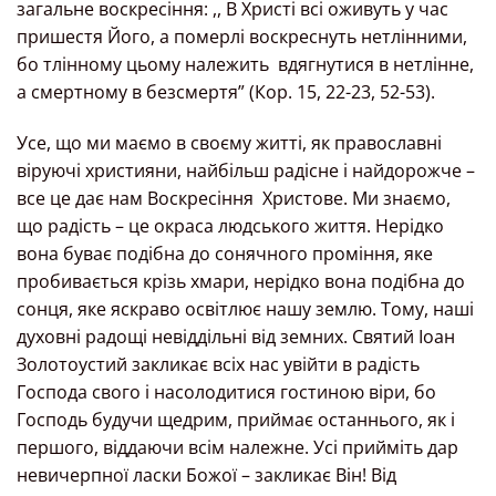
загальне воскресіння: ,, В Христі всі оживуть у час
пришестя Його, а померлі воскреснуть нетлінними,
бо тлінному цьому належить вдягнутися в нетлінне,
а смертному в безсмертя” (Кор. 15, 22-23, 52-53).
Усе, що ми маємо в своєму житті, як православні
віруючі християни, найбільш радісне і найдорожче –
все це дає нам Воскресіння Христове. Ми знаємо,
що радість – це окраса людського життя. Нерідко
вона буває подібна до сонячного проміння, яке
пробивається крізь хмари, нерідко вона подібна до
сонця, яке яскраво освітлює нашу землю. Тому, наші
духовні радощі невіддільні від земних. Святий Іоан
Золотоустий закликає всіх нас увійти в радість
Господа свого і насолодитися гостиною віри, бо
Господь будучи щедрим, приймає останнього, як і
першого, віддаючи всім належне. Усі прийміть дар
невичерпної ласки Божої – закликає Він! Від