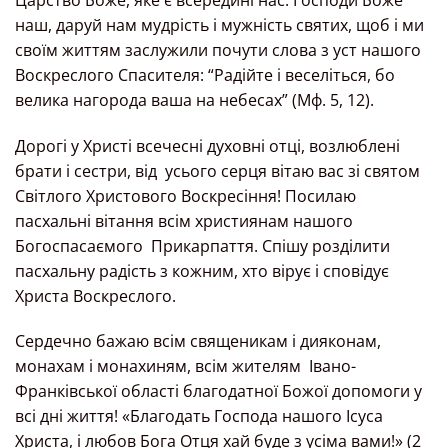
наш, даруй нам мудрість і мужність святих, щоб і ми
своїм життям заслужили почути слова з уст нашого
Воскреслого Спасителя: “Радійте і веселіться, бо
велика нагорода ваша на небесах” (Мф. 5, 12).
Дорогі у Христі всечесні духовні отці, возлюблені
брати і сестри, від усього серця вітаю вас зі святом
Світлого Христового Воскресіння! Посилаю
пасхальні вітання всім християнам нашого
Богоспасаємого Прикарпаття. Спішу розділити
пасхальну радість з кожним, хто вірує і сповідує
Христа Воскреслого.
Сердечно бажаю всім священикам і дияконам,
монахам і монахиням, всім жителям Івано-
Франківської області благодатної Божої допомоги у
всі дні життя! «Благодать Господа нашого Ісуса
Христа, і любов Бога Отця хай буде з усіма вами!» (2