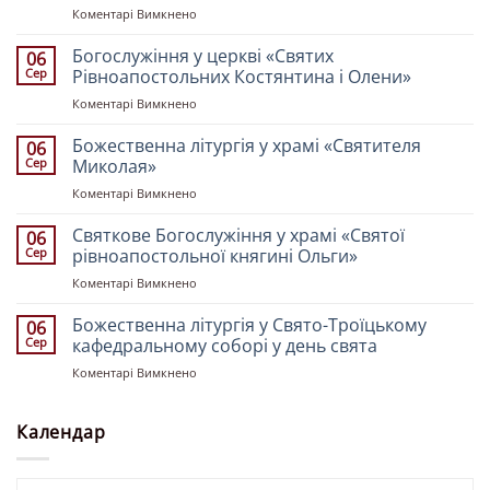
до
Коментарі Вимкнено
Божественна
літургія
Богослужіння у церкві «Святих
06
у
Сер
Рівноапостольних Костянтина і Олени»
храмі
до
Коментарі Вимкнено
«Всіх
Богослужіння
Святих
у
Божественна літургія у храмі «Святителя
землі
06
церкві
Української»
Сер
Миколая»
«Святих
до
Коментарі Вимкнено
Рівноапостольних
Божественна
Костянтина
літургія
Святкове Богослужіння у храмі «Святої
і
06
у
Олени»
Сер
рівноапостольної княгині Ольги»
храмі
до
Коментарі Вимкнено
«Святителя
Святкове
Миколая»
Богослужіння
Божественна літургія у Свято-Троїцькому
06
у
Сер
кафедральному соборі у день свята
храмі
до
Коментарі Вимкнено
«Святої
Божественна
рівноапостольної
літургія
княгині
у
Календар
Ольги»
Свято-
Троїцькому
кафедральному