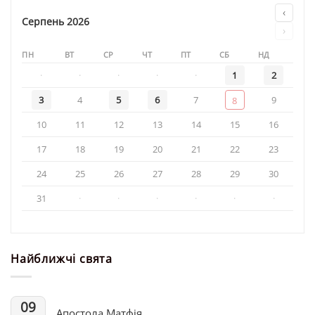
соборі
‹
у
Серпень 2026
›
день
свята
ПН
ВТ
СР
ЧТ
ПТ
СБ
НД
·
·
·
·
·
1
2
3
4
5
6
7
9
8
10
11
12
13
14
15
16
17
18
19
20
21
22
23
24
25
26
27
28
29
30
31
·
·
·
·
·
·
Найближчі свята
09
Апостола Матфія