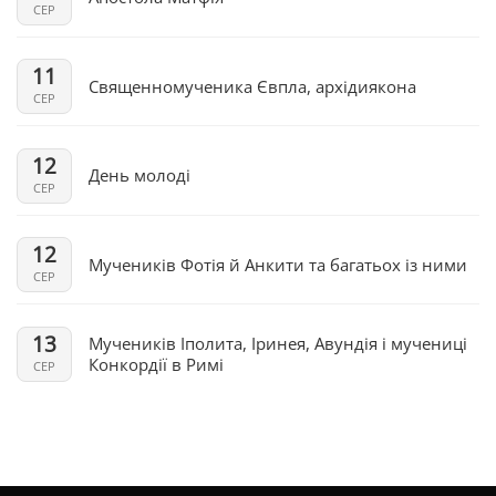
СЕР
11
Священномученика Євпла, архідиякона
СЕР
12
День молоді
СЕР
12
Мучеників Фотія й Анкити та багатьох із ними
СЕР
13
Мучеників Іполита, Іринея, Авундія і мучениці
Конкордії в Римі
СЕР