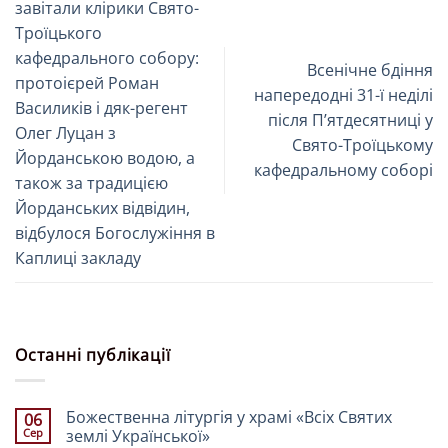
завітали клірики Свято-
Троїцького
кафедрального собору:
Всенічне бдіння
протоієрей Роман
напередодні 31-ї неділі
Василиків і дяк-регент
після Пʼятдесятниці у
Олег Луцан з
Свято-Троїцькому
Йорданською водою, а
кафедральному соборі
також за традицією
Йорданських відвідин,
відбулося Богослужіння в
Каплиці закладу
Останні публікації
Божественна літургія у храмі «Всіх Святих
06
Сер
землі Української»