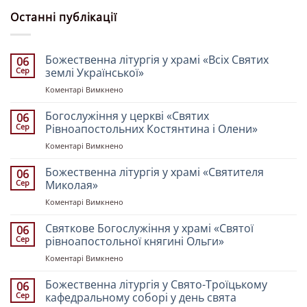
Останні публікації
Божественна літургія у храмі «Всіх Святих
06
Сер
землі Української»
до
Коментарі Вимкнено
Божественна
літургія
Богослужіння у церкві «Святих
06
у
Сер
Рівноапостольних Костянтина і Олени»
храмі
до
Коментарі Вимкнено
«Всіх
Богослужіння
Святих
у
Божественна літургія у храмі «Святителя
землі
06
церкві
Української»
Сер
Миколая»
«Святих
до
Коментарі Вимкнено
Рівноапостольних
Божественна
Костянтина
літургія
Святкове Богослужіння у храмі «Святої
і
06
у
Олени»
Сер
рівноапостольної княгині Ольги»
храмі
до
Коментарі Вимкнено
«Святителя
Святкове
Миколая»
Богослужіння
Божественна літургія у Свято-Троїцькому
06
у
Сер
кафедральному соборі у день свята
храмі