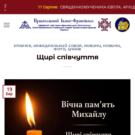
Skip
ЕННОМУЧЕНИКА ЄВПЛА, АРХІДИЯКОНА
12 Се
to
content
ЄПАРХІЯ
,
КАФЕДРАЛЬНИЙ СОБОР
,
НОВИНИ
,
НОВИНИ
,
ФОТО
,
ЦІКАВІ
Щирі співчуття
19
Бер