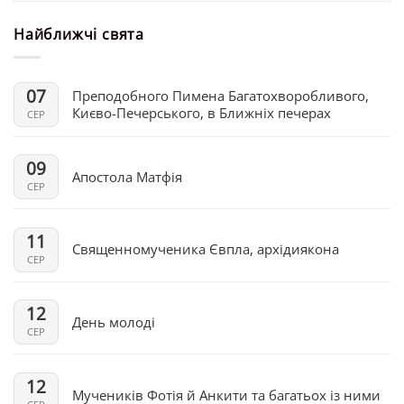
Найближчі свята
07
Преподобного Пимена Багатохворобливого,
Києво-Печерського, в Ближніх печерах
СЕР
09
Апостола Матфія
СЕР
11
Священномученика Євпла, архідиякона
СЕР
12
День молоді
СЕР
12
Мучеників Фотія й Анкити та багатьох із ними