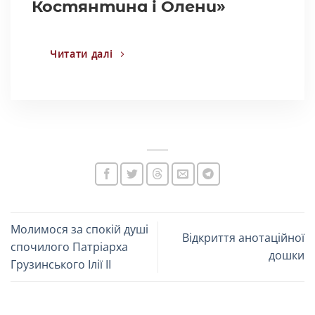
Костянтина і Олени»
Читати далі
Молимося за спокій душі
Відкриття анотаційної
спочилого Патріарха
дошки
Грузинського Ілії ІІ