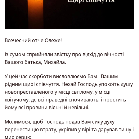
Всечесний отче Олеже!
Із сумом сприйняли звістку про відхід до вічності
Вашого батька, Михайла.
У цей час скорботи висловлюємо Вам і Вашим
рідним щирі співчуття. Нехай Господь упокоїть душу
новопреставленого у місці світлому, у місці
квітучому, де всі праведні спочивають, і простить
йому всі провини вільні й невільні.
Молимося, щоб Господь подав Вам силу духу
перенести цю втрату, укріпив у вірі та дарував тишу і
мир серцю.