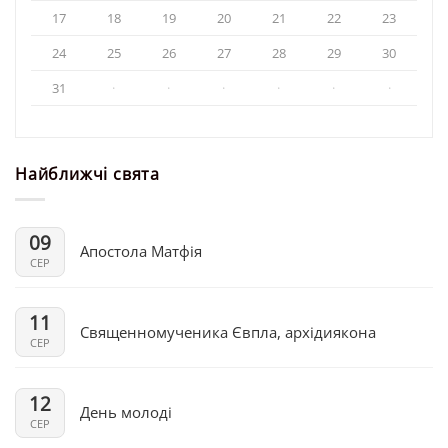
17
18
19
20
21
22
23
24
25
26
27
28
29
30
31
·
·
·
·
·
·
Найближчі свята
09
Апостола Матфія
СЕР
11
Священномученика Євпла, архідиякона
СЕР
12
День молоді
СЕР