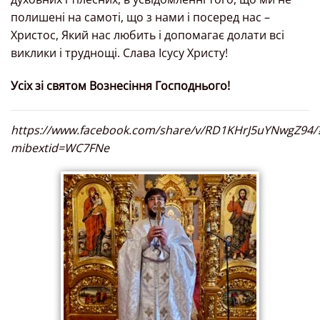
полишені на самоті, що з нами і посеред нас –
Христос, Який нас любить і допомагає долати всі
виклики і труднощі. Слава Ісусу Христу!
Усіх зі святом Вознесіння Господнього!
https://www.facebook.com/share/v/RD1KHrJ5uYNwgZ94/
mibextid=WC7FNe