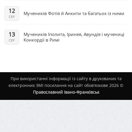
12
Мучеників Фотія й Анкити та багатьох із ними
СЕР
13
Мучеників Іполита, Іринея, Авундія і мучениці
Конкордії в Римі
СЕР
При використанні інформації із сайту в друкованих та
електронних ЗМІ посилання на сайт обов'язкове 2026 ©
Православний Івано-Франківськ