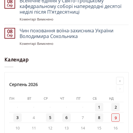
Всенічне бдіння у Свято-Троїцькому
08
Франківський
Сер
кафедральному соборі напередодні десятої
і
неділі після Пʼятдесятниці
Галицький
до
Коментарі Вимкнено
Іоасаф
Всенічне
очолив
бдіння
Божественну
Чин поховання воїна-захисника України
08
у
літургію
Сер
Володимира Сокольника
Свято-
у
до
Коментарі Вимкнено
Троїцькому
Свято-
Чин
кафедральному
Троїцькому
поховання
соборі
кафедральному
воїна-
Календар
напередодні
соборі
захисника
десятої
у
України
неділі
недільний
Володимира
після
день
Сокольника
Пʼятдесятниці
‹
Серпень 2026
›
ПН
ВТ
СР
ЧТ
ПТ
СБ
НД
·
·
·
·
·
1
2
3
4
5
6
7
8
9
10
11
12
13
14
15
16