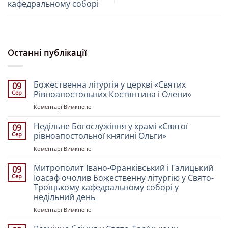
кафедральному соборі
Останні публікації
Божественна літургія у церкві «Святих
09
Сер
Рівноапостольних Костянтина і Олени»
до
Коментарі Вимкнено
Божественна
літургія
Недільне Богослужіння у храмі «Святої
09
у
Сер
рівноапостольної княгині Ольги»
церкві
до
Коментарі Вимкнено
«Святих
Недільне
Рівноапостольних
Богослужіння
Митрополит Івано-Франківський і Галицький
Костянтина
09
у
і
Сер
Іоасаф очолив Божественну літургію у Свято-
храмі
Олени»
Троїцькому кафедральному соборі у
«Святої
недільний день
рівноапостольної
княгині
до
Коментарі Вимкнено
Ольги»
Митрополит
Івано-