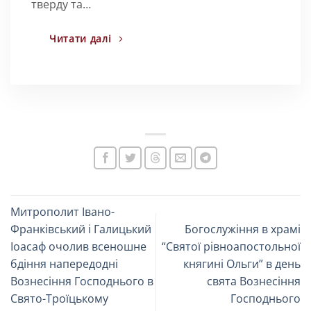
тверду та…
Читати далі
Митрополит Івано-
Франківський і Галицький
Богослужіння в храмі
Іоасаф очолив всеношне
“Святої рівноапостольної
бдіння напередодні
княгині Ольги” в день
Вознесіння Господнього в
свята Вознесіння
Свято-Троїцькому
Господнього