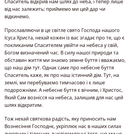
Спаситель відкрив нам шлях до неба, і тепер лише
від нас залежить: приймемо ми цей дар чи
відкинемо.
Прославляючи в це світле свято Господа нашого
Ісуса Христа, нехай кожен із вас згадає про те, що є
покликаним Спасителем увійти на небеса у свій,
Богом визначений час. В силу нашої природи та
обставин життя ми знаємо земне буття і вважаємо,
що наш дім тут. Однак саме про небесне буття
Спаситель каже, як про наш істинний дім. Тут, на
землі, ми перебуваємо тимчасово і є лише
подорожніми. А небесне буття є вічним, і Христос,
Який Сам вознісся на небеса, залишив для нас цей
шлях відкритим.
Тож нехай святкова радість, яку приносить нам
Вознесіння Господнє, укріплює нас в наших силах
духовних і тілесних, в усвідомленні того, що ми не