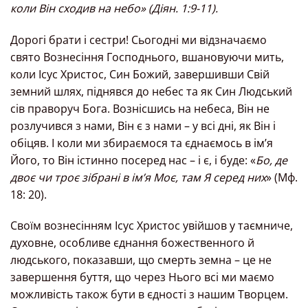
коли Він сходив на небо» (Діян. 1:9-11).
Дорогі брати і сестри! Сьогодні ми відзначаємо
свято Вознесіння Господнього, вшановуючи мить,
коли Ісус Христос, Син Божий, завершивши Свій
земний шлях, піднявся до небес та як Син Людський
сів праворуч Бога. Вознісшись на небеса, Він не
розлучився з нами, Він є з нами – у всі дні, як Він і
обіцяв. І коли ми збираємося та єднаємось в ім’я
Його, то Він істинно посеред нас – і є, і буде: «
Бо, де
двоє чи троє зібрані в ім’я Моє, там Я серед них
» (Мф.
18: 20).
Своїм вознесінням Ісус Христос увійшов у таємниче,
духовне, особливе єднання божественного й
людського, показавши, що смерть земна – це не
завершення буття, що через Нього всі ми маємо
можливість також бути в єдності з нашим Творцем.