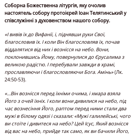
Соборна Божественна літургія, яку очолив
настоятель собору протоієрей Іоан Телятинський у
співслужінні з духовенством нашого собору.
«І вивів їх до Вифанії, і, піднявши руки Свої,
благословив їх. І коли Він благословляв їх, почав
віддалятися від них і вознісся на небо. Вони,
поклонившись Йому, повернулися до Єрусалима з
великою радістю. І перебували завжди в храмі,
прославляючи і благословляючи Бога. Амінь»
(Лк.
24:50-53).
«…Він вознісся перед їхніми очима, i хмара взяла
Його з очей їхніх. I коли вони дивилися на небо, під
час вознесіння Його, раптом перед ними стали два
мужі в білому одязі i сказали: «Мужі галилейськi, чого
ви стоїте i дивитеся на небо? Цей Ісус, Який вознісся
від вас на не­бо, прийде так само, як ви бачили Його,