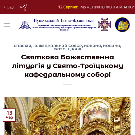
Skip
Серпня:
МУЧЕНИКІВ ФОТІЯ Й АНКИТИ ТА БАГАТЬОХ ІЗ НИМИ
to
content
ЄПАРХІЯ
,
КАФЕДРАЛЬНИЙ СОБОР
,
НОВИНИ
,
НОВИНИ
,
ФОТО
,
ЦІКАВІ
Святкова Божественна
літургія у Свято-Троїцькому
кафедральному соборі
13
Чер