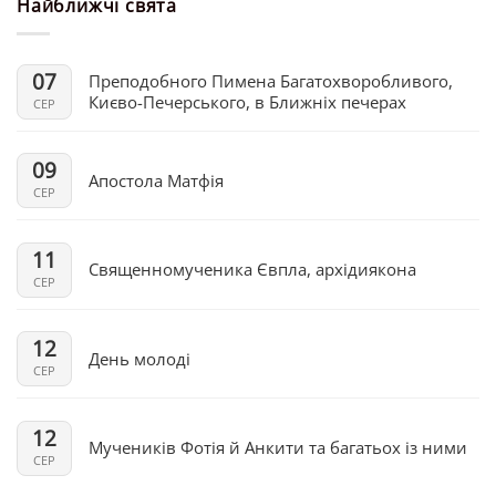
Найближчі свята
07
Преподобного Пимена Багатохворобливого,
Києво-Печерського, в Ближніх печерах
СЕР
09
Апостола Матфія
СЕР
11
Священномученика Євпла, архідиякона
СЕР
12
День молоді
СЕР
12
Мучеників Фотія й Анкити та багатьох із ними
СЕР