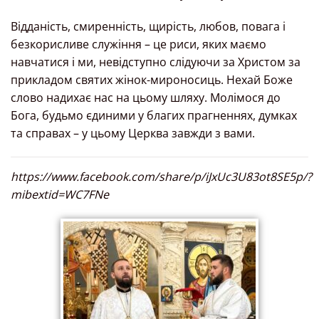
Відданість, смиренність, щирість, любов, повага і
безкорисливе служіння – це риси, яких маємо
навчатися і ми, невідступно слідуючи за Христом за
прикладом святих жінок-мироносиць. Нехай Боже
слово надихає нас на цьому шляху. Молімося до
Бога, будьмо єдиними у благих прагненнях, думках
та справах – у цьому Церква завжди з вами.
https://www.facebook.com/share/p/iJxUc3U83ot8SE5p/?
mibextid=WC7FNe