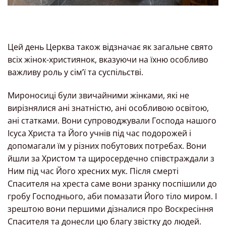
Цей день Церква також відзначає як загальне свято
всіх жінок-християнок, вказуючи на їхню особливо
важливу роль у сім’ї та суспільстві.
Мироносиці були звичайними жінками, які не
вирізнялися ані знатністю, ані особливою освітою,
ані статками. Вони супроводжували Господа нашого
Ісуса Христа та Його учнів під час подорожей і
допомагали їм у різних побутових потребах. Вони
йшли за Христом та щиросердечно співстраждали з
Ним під час Його хресних мук. Після смерті
Спасителя на хреста саме вони зранку поспішили до
гробу Господнього, аби помазати Його тіло миром. І
зрештою вони першими дізналися про Воскресіння
Спасителя та донесли цю благу звістку до людей.