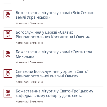
Божественна літургія у храмі «Всіх Святих
06
Сер
землі Української»
до
Коментарі Вимкнено
Божественна
літургія
Богослужіння у церкві «Святих
06
у
Сер
Рівноапостольних Костянтина і Олени»
храмі
до
Коментарі Вимкнено
«Всіх
Богослужіння
Святих
у
Божественна літургія у храмі «Святителя
землі
06
церкві
Української»
Сер
Миколая»
«Святих
до
Коментарі Вимкнено
Рівноапостольних
Божественна
Костянтина
літургія
Святкове Богослужіння у храмі «Святої
і
06
у
Олени»
Сер
рівноапостольної княгині Ольги»
храмі
до
Коментарі Вимкнено
«Святителя
Святкове
Миколая»
Богослужіння
Божественна літургія у Свято-Троїцькому
06
у
Сер
кафедральному соборі у день свята
храмі
до
Коментарі Вимкнено
«Святої
Божественна
рівноапостольної