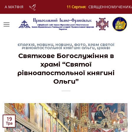
Skip
я:
СВЯЩЕННОМУЧЕНИКА ЄВПЛА, АРХІДИЯКОНА
to
content
ЄПАРХІЯ
,
НОВИНИ
,
НОВИНИ
,
ФОТО
,
ХРАМ СВЯТОЇ
РІВНОАПОСТОЛЬНОЇ КНЯГИНІ ОЛЬГИ
,
ЦІКАВІ
Святкове Богослужіння в
храмі “Святої
рівноапостольної княгині
Ольги”
19
Тра