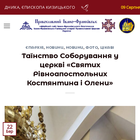
Skip
09 Серпня:
АПОСТОЛА МАТФІЯ
to
content
ЄПАРХІЯ
,
НОВИНИ
,
НОВИНИ
,
ФОТО
,
ЦІКАВІ
Таїнство Соборування у
церкві «Святих
Рівноапостольних
Костянтина і Олени»
22
Бер