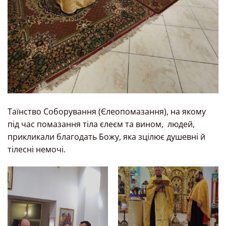
Таїнство Соборування (Єлеопомазання), на якому
під час помазання тіла єлеєм та вином, людей,
прикликали благодать Божу, яка зцілює душевні й
тілесні немочі.