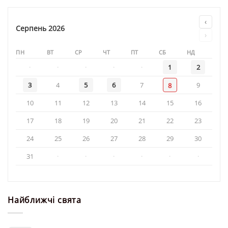
«Святителя
Миколая»
‹
Серпень 2026
›
ПН
ВТ
СР
ЧТ
ПТ
СБ
НД
·
·
·
·
·
1
2
3
4
5
6
7
9
8
10
11
12
13
14
15
16
17
18
19
20
21
22
23
24
25
26
27
28
29
30
31
·
·
·
·
·
·
Найближчі свята