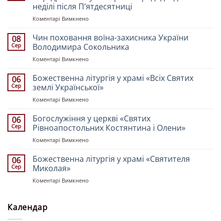
неділі після Пʼятдесятниці
до
Коментарі Вимкнено
Всенічне
бдіння
Чин поховання воїна-захисника України
08
у
Сер
Володимира Сокольника
Свято-
до
Коментарі Вимкнено
Троїцькому
Чин
кафедральному
поховання
Божественна літургія у храмі «Всіх Святих
соборі
06
воїна-
напередодні
Сер
землі Української»
захисника
десятої
до
Коментарі Вимкнено
України
неділі
Божественна
Володимира
після
літургія
Богослужіння у церкві «Святих
Сокольника
06
Пʼятдесятниці
у
Сер
Рівноапостольних Костянтина і Олени»
храмі
до
Коментарі Вимкнено
«Всіх
Богослужіння
Святих
у
Божественна літургія у храмі «Святителя
землі
06
церкві
Української»
Сер
Миколая»
«Святих
до
Коментарі Вимкнено
Рівноапостольних
Божественна
Костянтина
літургія
і
у
Календар
Олени»
храмі