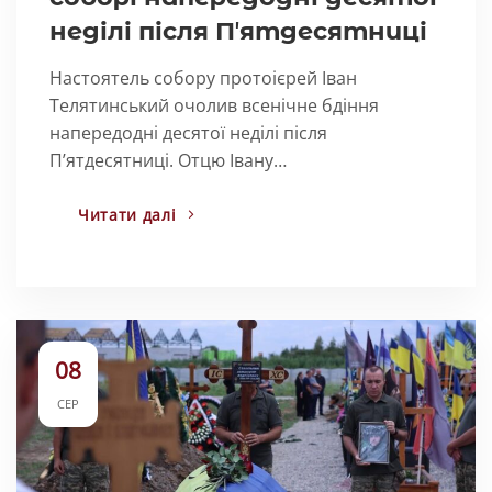
неділі після Пʼятдесятниці
Настоятель собору протоієрей Іван
Телятинський очолив всенічне бдіння
напередодні десятої неділі після
Пʼятдесятниці. Отцю Івану…
Читати далі
08
СЕР