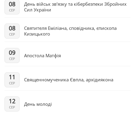
08
День військ зв’язку та кібербезпеки Збройних
Сил України
СЕР
08
Святителя Еміліана, сповідника, єпископа
Кизицького
СЕР
09
Апостола Матфія
СЕР
11
Священномученика Євпла, архідиякона
СЕР
12
День молоді
СЕР