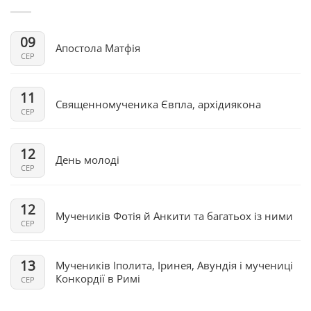
09
Апостола Матфія
СЕР
11
Священномученика Євпла, архідиякона
СЕР
12
День молоді
СЕР
12
Мучеників Фотія й Анкити та багатьох із ними
СЕР
13
Мучеників Іполита, Іринея, Авундія і мучениці
Конкордії в Римі
СЕР