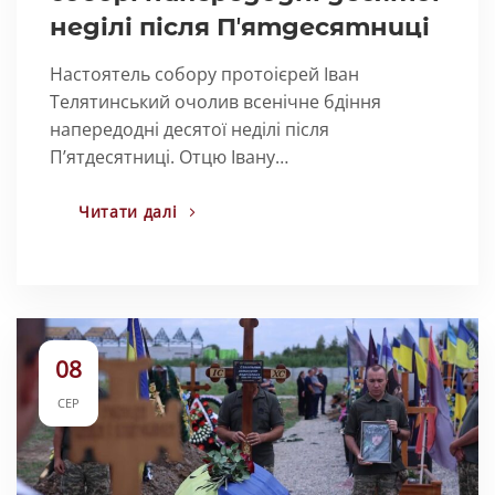
неділі після Пʼятдесятниці
Настоятель собору протоієрей Іван
Телятинський очолив всенічне бдіння
напередодні десятої неділі після
Пʼятдесятниці. Отцю Івану…
Читати далі
08
СЕР