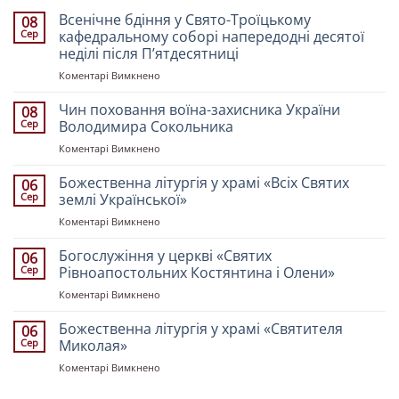
Всенічне бдіння у Свято-Троїцькому
08
Сер
кафедральному соборі напередодні десятої
неділі після Пʼятдесятниці
до
Коментарі Вимкнено
Всенічне
бдіння
Чин поховання воїна-захисника України
08
у
Сер
Володимира Сокольника
Свято-
до
Коментарі Вимкнено
Троїцькому
Чин
кафедральному
поховання
Божественна літургія у храмі «Всіх Святих
соборі
06
воїна-
напередодні
Сер
землі Української»
захисника
десятої
до
Коментарі Вимкнено
України
неділі
Божественна
Володимира
після
літургія
Богослужіння у церкві «Святих
Сокольника
06
Пʼятдесятниці
у
Сер
Рівноапостольних Костянтина і Олени»
храмі
до
Коментарі Вимкнено
«Всіх
Богослужіння
Святих
у
Божественна літургія у храмі «Святителя
землі
06
церкві
Української»
Сер
Миколая»
«Святих
до
Коментарі Вимкнено
Рівноапостольних
Божественна
Костянтина
літургія