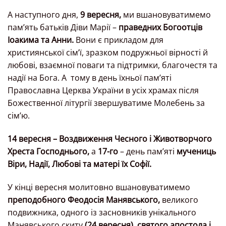
А наступного дня,
9 вересня,
ми вшановуватимемо
пам’ять батьків Діви Марії –
праведних Богоотців
Іоакима та Анни.
Вони є прикладом для
християнської сім’ї, зразком подружньої вірності й
любові, взаємної поваги та підтримки, благочестя та
надії на Бога. А
тому в день їхньої пам’яті
Православна Церква України в усіх храмах після
Божественної літургії звершуватиме Молебень за
сім’ю.
14 вересня – Воздвиження Чесного і Животворчого
Хреста Господнього,
а
17-го
– день пам’яті
мучениць
Віри, Надії, Любові та матері їх Софії.
У кінці вересня молитовно вшановуватимемо
преподобного Феодосія Манявського,
великого
подвижника, одного із засновників унікального
Манявського скиту
(24 вересня), святого апостола і