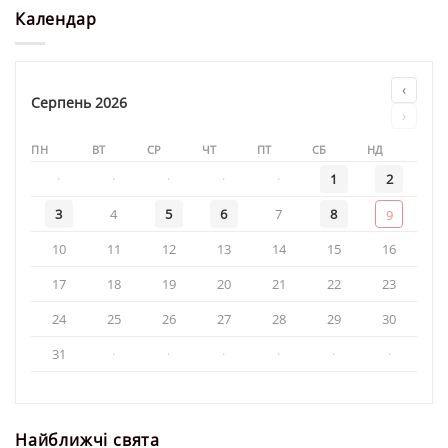
і
у
Календар
Олени»
храмі
«Святителя
Миколая»
‹
Серпень 2026
›
ПН
ВТ
СР
ЧТ
ПТ
СБ
НД
·
·
·
·
·
1
2
3
4
5
6
7
8
9
10
11
12
13
14
15
16
17
18
19
20
21
22
23
24
25
26
27
28
29
30
31
·
·
·
·
·
·
Найближчі свята