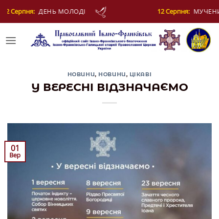
Skip
12 Серпня:
МУЧЕНИКІВ ФОТІЯ Й АНКИТИ ТА БАГАТЬОХ 
to
content
НОВИНИ
,
НОВИНИ
,
ЦІКАВІ
У ВЕРЕСНІ ВІДЗНАЧАЄМО
01
Вер