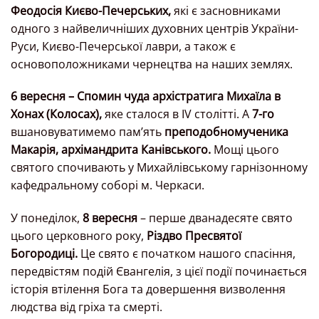
Феодосія Києво-Печерських,
які є засновниками
одного з найвеличніших духовних центрів України-
Руси, Києво-Печерської лаври, а також є
основоположниками чернецтва на наших землях.
6 вересня – Спомин чуда архістратига Михаїла в
Хонах (Колосах),
яке сталося в IV столітті. А
7-го
вшановуватимемо памʼять
преподобномученика
Макарія, архімандрита Канівського.
Мощі цього
святого спочивають у Михайлівському гарнізонному
кафедральному соборі м. Черкаси.
У понеділок,
8 вересня
– перше дванадесяте свято
цього церковного року,
Різдво Пресвятої
Богородиці.
Це свято є початком нашого спасіння,
передвістям подій Євангелія, з цієї події починається
історія втілення Бога та довершення визволення
людства від гріха та смерті.