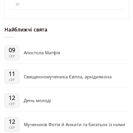
31
·
·
·
·
·
·
Найближчі свята
09
Апостола Матфія
СЕР
11
Священномученика Євпла, архідиякона
СЕР
12
День молоді
СЕР
12
Мучеників Фотія й Анкити та багатьох із ними
СЕР