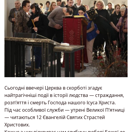
Сьогодні ввечері Церква в скорботі згадує
найтрагічніші події в історії людства — страждання,
розп’яття і смерть Господа нашого Ісуса Христа.
Під час особливої служби — утрені Великої П’ятниці
— читаються 12 Євангелій Святих Страстей
Христових.
Кожне з них відкриває нам глибину любові Божої до