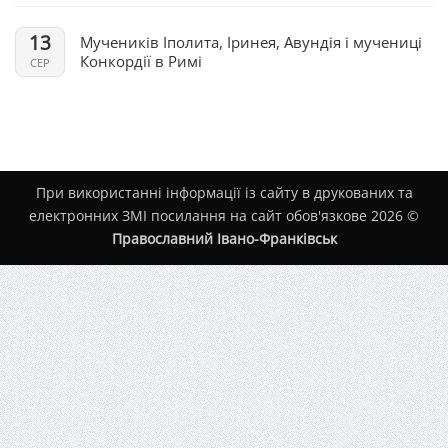
13
Мучеників Іполита, Іринея, Авундія і мучениці
Конкордії в Римі
СЕР
При використанні інформації із сайту в друкованих та
електронних ЗМІ посилання на сайт обов'язкове 2026 ©
Православний Івано-Франківськ