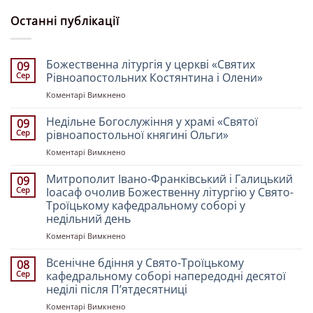
Останні публікації
Божественна літургія у церкві «Святих
09
Сер
Рівноапостольних Костянтина і Олени»
до
Коментарі Вимкнено
Божественна
літургія
Недільне Богослужіння у храмі «Святої
09
у
Сер
рівноапостольної княгині Ольги»
церкві
до
Коментарі Вимкнено
«Святих
Недільне
Рівноапостольних
Богослужіння
Митрополит Івано-Франківський і Галицький
Костянтина
09
у
і
Сер
Іоасаф очолив Божественну літургію у Свято-
храмі
Олени»
Троїцькому кафедральному соборі у
«Святої
недільний день
рівноапостольної
княгині
до
Коментарі Вимкнено
Ольги»
Митрополит
Івано-
Всенічне бдіння у Свято-Троїцькому
08
Франківський
Сер
кафедральному соборі напередодні десятої
і
неділі після Пʼятдесятниці
Галицький
до
Коментарі Вимкнено
Іоасаф