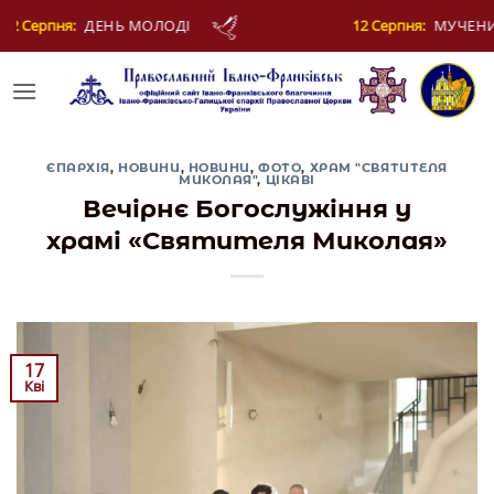
Skip
12 Серпня:
МУЧЕНИКІВ ФОТІЯ Й АНКИТИ ТА БАГАТЬОХ 
to
content
ЄПАРХІЯ
,
НОВИНИ
,
НОВИНИ
,
ФОТО
,
ХРАМ "СВЯТИТЕЛЯ
МИКОЛАЯ"
,
ЦІКАВІ
Вечірнє Богослужіння у
храмі «Святителя Миколая»
17
Кві