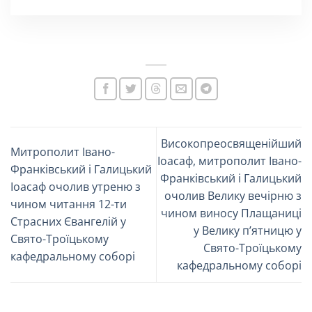
Високопреосвященійший
Митрополит Івано-
Іоасаф, митрополит Івано-
Франківський і Галицький
Франківський і Галицький
Іоасаф очолив утреню з
очолив Велику вечірню з
чином читання 12-ти
чином виносу Плащаниці
Страсних Євангелій у
у Велику пʼятницю у
Свято-Троїцькому
Свято-Троїцькому
кафедральному соборі
кафедральному соборі