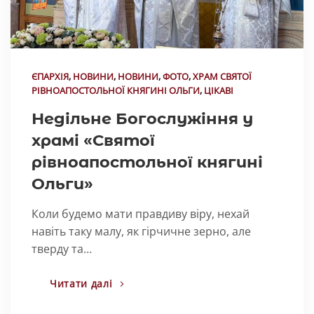
ЄПАРХІЯ
,
НОВИНИ
,
НОВИНИ
,
ФОТО
,
ХРАМ СВЯТОЇ
РІВНОАПОСТОЛЬНОЇ КНЯГИНІ ОЛЬГИ
,
ЦІКАВІ
Недільне Богослужіння у
храмі «Святої
рівноапостольної княгині
Ольги»
Коли будемо мати правдиву віру, нехай
навіть таку малу, як гірчичне зерно, але
тверду та…
Читати далі