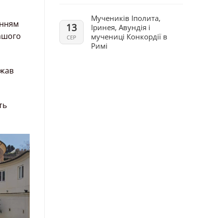
Мучеників Іполита,
анням
13
Іринея, Авундія і
нашого
мучениці Конкордії в
СЕР
Римі
ажав
ть