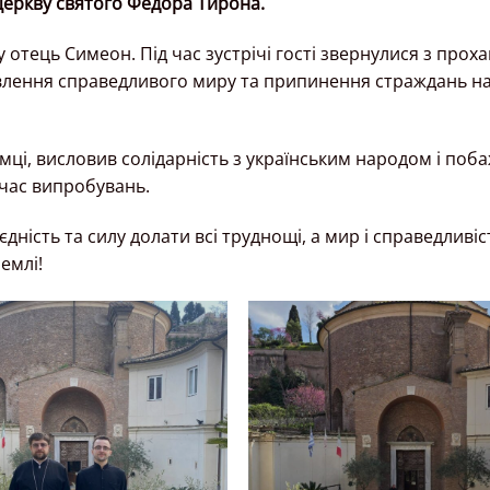
церкву святого Федора
Тирона.
 отець Симеон. Під час зустрічі гості звернулися з прох
новлення справедливого миру та припинення страждань 
мці, висловив солідарність з українським народом і поб
 час випробувань.
 єдність та силу долати всі труднощі, а мир і справедливіс
емлі!