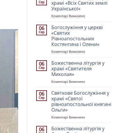
Сер
храмі «Всіх Святих землі
Української»
до
Коментарі Вимкнено
Божественна
літургія
Богослужіння у церкві
06
у
Сер
«Святих
храмі
Рівноапостольних
«Всіх
Костянтина і Олени»
Святих
землі
до
Коментарі Вимкнено
Української»
Богослужіння
у
Божественна літургія у
06
церкві
Сер
храмі «Святителя
«Святих
Миколая»
Рівноапостольних
до
Коментарі Вимкнено
Костянтина
Божественна
і
літургія
Олени»
Святкове Богослужіння у
06
у
Сер
храмі «Святої
храмі
рівноапостольної княгині
«Святителя
Ольги»
Миколая»
до
Коментарі Вимкнено
Святкове
Богослужіння
Божественна літургія у
06
у