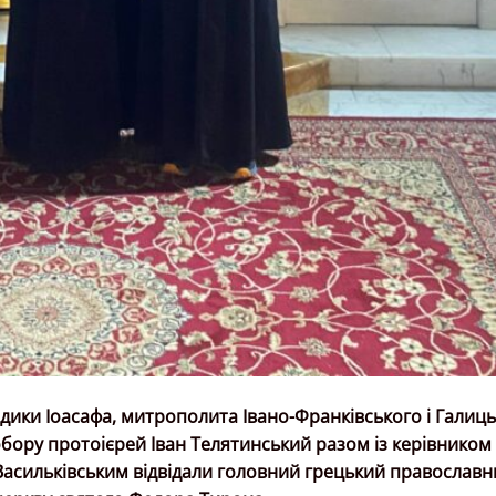
ки Іоасафа, митрополита Івано-Франківського і Галиць
бору протоієрей Іван Телятинський разом із керівником
Васильківським відвідали головний грецький православн