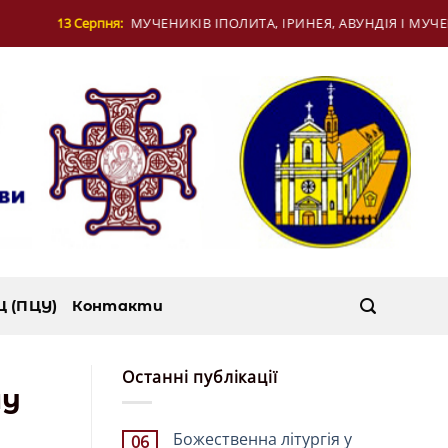
ЛИТА, ІРИНЕЯ, АВУНДІЯ І МУЧЕНИЦІ КОНКОРДІЇ В РИМІ
Ц (ПЦУ)
Контакти
Останні публікації
му
Божественна літургія у
06