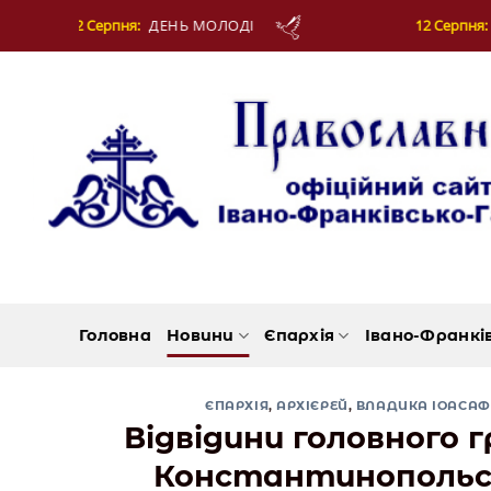
Skip
12 Серпня:
МУЧЕНИКІВ ФОТІЯ Й АНКИТИ ТА Б
to
content
Головна
Новини
Єпархія
Івано-Франкі
ЄПАРХІЯ
,
АРХІЄРЕЙ
,
ВЛАДИКА ІОАСАФ
Відвідини головного 
Константинопольсь