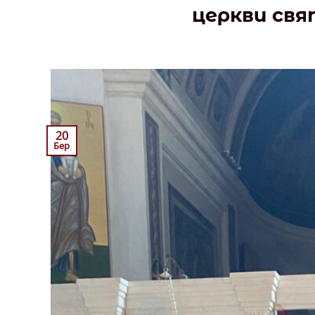
церкви свя
20
Бер