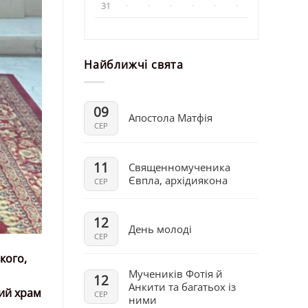
31
·
·
·
·
·
·
Найближчі свята
09
Апостола Матфія
СЕР
11
Священномученика
Євпла, архідиякона
СЕР
12
День молоді
СЕР
кого,
Мучеників Фотія й
12
Анкити та багатьох із
ий храм
СЕР
ними