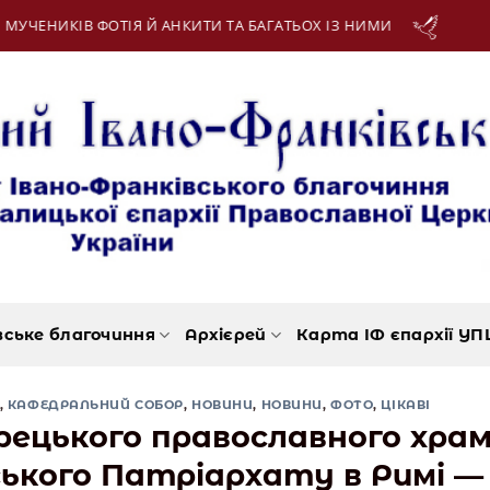
АГАТЬОХ ІЗ НИМИ
13 Серпня:
МУЧЕНИКІВ ІПО
вське благочиння
Архієрей
Карта ІФ єпархії УП
,
КАФЕДРАЛЬНИЙ СОБОР
,
НОВИНИ
,
НОВИНИ
,
ФОТО
,
ЦІКАВІ
грецького православного хра
кого Патріархату в Римі —