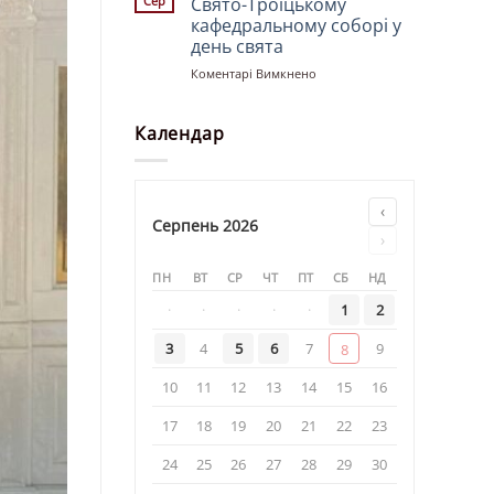
Сер
Свято-Троїцькому
храмі
кафедральному соборі у
«Святої
день свята
рівноапостольної
княгині
до
Коментарі Вимкнено
Ольги»
Божественна
літургія
у
Календар
Свято-
Троїцькому
кафедральному
соборі
‹
у
Серпень 2026
›
день
свята
ПН
ВТ
СР
ЧТ
ПТ
СБ
НД
·
·
·
·
·
1
2
3
4
5
6
7
9
8
10
11
12
13
14
15
16
17
18
19
20
21
22
23
24
25
26
27
28
29
30