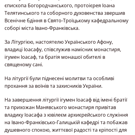
єпископа Богородчанського, протоієрея Іоана
Телятинського та соборного духовенства звершив
Всенічне бдіння в Свято-Троїцькому кафедральному
соборі міста Івано-Франківська.
За Літургією, настоятелю Українського Афону,
владиці Іоасафу, співслужив намісник монастиря,
ігумен Іоасаф, та братія монашої обителі в
священому сані.
На літургії були піднесені молитви та особливі
прохання за воїнів та захисників України.
На завершення літургії ігумен Іоасаф від імені братії
та прихожан Манявського монастиря привітав
владику Іоасафа з ювілеєм архиєрейського служіння
на Івано-Франківсько-Галицькій кафедрі та побажав
душевного спокою, життєвої радості та кріпості для