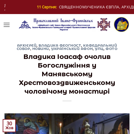
Skip
ерпня:
СВЯЩЕННОМУЧЕНИКА ЄВПЛА, АРХІДИЯКОНА
to
content
АРХІЄРЕЙ
,
ВЛАДИКА ФЕОГНОСТ
,
КАФЕДРАЛЬНИЙ
СОБОР
,
НОВИНИ
,
УКРАЇНСЬКИЙ АФОН
,
УПЦ
,
ФОТО
Владика Іоасаф очолив
Богослужіння у
Манявському
Хрестовоздвиженському
чоловічому монастирі
30
Жов