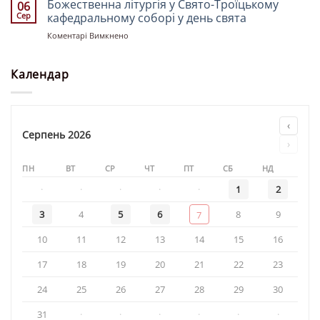
Богослужіння
Божественна літургія у Свято-Троїцькому
06
у
Сер
кафедральному соборі у день свята
храмі
до
Коментарі Вимкнено
«Святої
Божественна
рівноапостольної
літургія
княгині
у
Календар
Ольги»
Свято-
Троїцькому
кафедральному
соборі
‹
у
Серпень 2026
›
день
свята
ПН
ВТ
СР
ЧТ
ПТ
СБ
НД
·
·
·
·
·
1
2
3
4
5
6
8
9
7
10
11
12
13
14
15
16
17
18
19
20
21
22
23
24
25
26
27
28
29
30
31
·
·
·
·
·
·