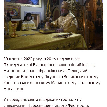
30 жовтня 2022 року, в 20-ту неділю після
П’ятидесятниці Високопреосвященніший Іоасаф,
митрополит Івано-Франківський і Галицький
звершив Божествену Літургію в Великоскитському
Хрестовоздвиженському Манявському чоловічому
монастирі.
У переддень свята владика-митрополит у
співслужінні Преосвященнійшого Феогноста,