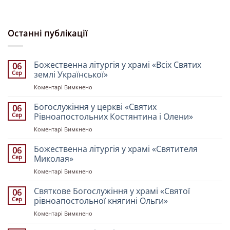
Останні публікації
Божественна літургія у храмі «Всіх Святих
06
Сер
землі Української»
до
Коментарі Вимкнено
Божественна
літургія
Богослужіння у церкві «Святих
06
у
Сер
Рівноапостольних Костянтина і Олени»
храмі
до
Коментарі Вимкнено
«Всіх
Богослужіння
Святих
у
Божественна літургія у храмі «Святителя
землі
06
церкві
Української»
Сер
Миколая»
«Святих
до
Коментарі Вимкнено
Рівноапостольних
Божественна
Костянтина
літургія
Святкове Богослужіння у храмі «Святої
і
06
у
Олени»
Сер
рівноапостольної княгині Ольги»
храмі
до
Коментарі Вимкнено
«Святителя
Святкове
Миколая»