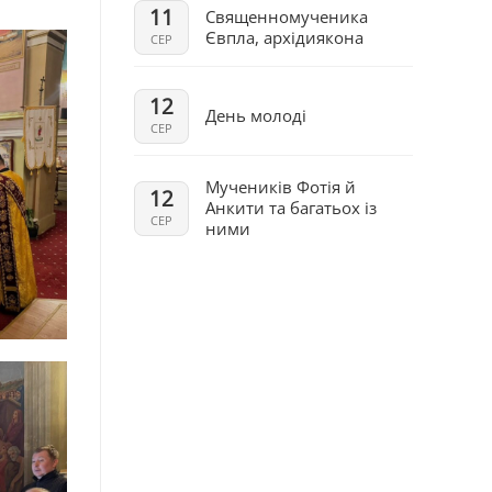
11
Священномученика
Євпла, архідиякона
СЕР
12
День молоді
СЕР
Мучеників Фотія й
12
Анкити та багатьох із
СЕР
ними