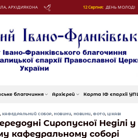
12 Серпня:
ДЕНЬ МОЛОДІ
12 Серпня:
МУЧЕН
вське благочиння
Архієрей
Карта ІФ єпархії УП
,
КАФЕДРАЛЬНИЙ СОБОР
,
НОВИНИ
,
НОВИНИ
,
ФОТО
,
ЦІКАВІ
ередодні Сиропусної Неділі у
му кафедральному соборі