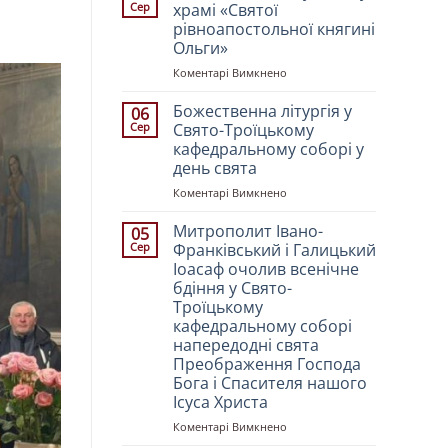
Сер
храмі «Святої
рівноапостольної княгині
Ольги»
до
Коментарі Вимкнено
Святкове
Богослужіння
Божественна літургія у
06
у
Сер
Свято-Троїцькому
храмі
кафедральному соборі у
«Святої
день свята
рівноапостольної
княгині
до
Коментарі Вимкнено
Ольги»
Божественна
літургія
Митрополит Івано-
05
у
Сер
Франківський і Галицький
Свято-
Іоасаф очолив всенічне
Троїцькому
бдіння у Свято-
кафедральному
Троїцькому
соборі
кафедральному соборі
у
напередодні свята
день
Преображення Господа
свята
Бога і Спасителя нашого
Ісуса Христа
до
Коментарі Вимкнено
Митрополит