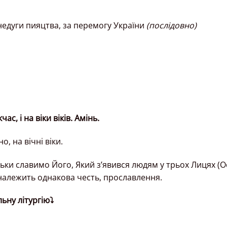
недуги пияцтва, за перемогу України
(послідовно)
ас, і на віки віків. Амінь.
о, на вічні віки.
ільки славимо Його, Який з’явився людям у трьох Лицях (О
о належить однакова честь, прославлення.
ьну літургію⤵️