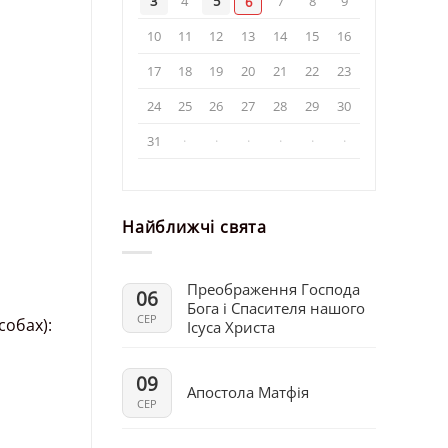
3
4
5
7
8
9
6
10
11
12
13
14
15
16
17
18
19
20
21
22
23
24
25
26
27
28
29
30
31
·
·
·
·
·
·
Найближчі свята
Преображення Господа
06
Бога і Спасителя нашого
СЕР
собах):
Ісуса Христа
09
Апостола Матфія
СЕР