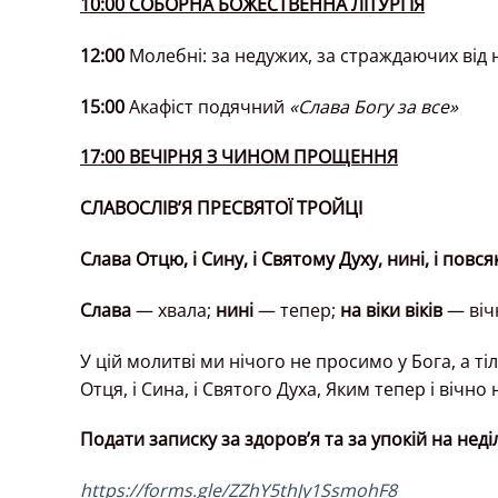
10:00 СОБОРНА БОЖЕСТВЕННА ЛІТУРГІЯ
12:00
Молебні: за недужих, за страждаючих від 
15:00
Акафіст подячний
«Слава Богу за все»
17:00 ВЕЧІРНЯ З ЧИНОМ ПРОЩЕННЯ
СЛАВОСЛІВ’Я ПРЕСВЯТОЇ ТРОЙЦІ
Слава Отцю, і Сину, і Святому Духу, нині, і повсякч
Слава
— хвала;
нині
— тепер;
на віки віків
— вічн
У цій молитві ми нічого не просимо у Бога, а т
Отця, і Сина, і Святого Духа, Яким тепер і вічн
Подати записку за здоров’я та за упокій на неділ
https://forms.gle/ZZhY5thJy1SsmohF8