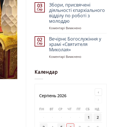
Івано-
Збори, присвячені
03
Франківський
Сер
діяльності єпархіального
і
відділу по роботі з
Галицький
молоддю
Іоасаф
очолив
до
Коментарі Вимкнено
всенічне
Збори,
бдіння
присвячені
Вечірнє Богослужіння у
02
у
діяльності
Сер
храмі «Святителя
Свято-
єпархіального
Миколая»
Троїцькому
відділу
кафедральному
до
Коментарі Вимкнено
по
соборі
Вечірнє
роботі
напередодні
Богослужіння
з
свята
у
Календар
молоддю
Преображення
храмі
Господа
«Святителя
Бога
Миколая»
і
‹
Спасителя
Серпень 2026
›
нашого
Ісуса
ПН
ВТ
СР
ЧТ
ПТ
СБ
НД
Христа
·
·
·
·
·
1
2