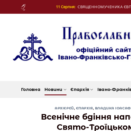
Skip
:
СВЯЩЕННОМУЧЕНИКА ЄВПЛА, АРХІДИЯКОНА
to
content
Головна
Новини
Єпархія
Івано-Франкі
АРХІЄРЕЙ
,
ЄПАРХІЯ
,
ВЛАДИКА ІОАСАФ
Всенічне бдіння нап
Свято-Троїцько