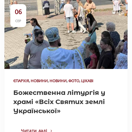
06
СЕР
ЄПАРХІЯ
,
НОВИНИ
,
НОВИНИ
,
ФОТО
,
ЦІКАВІ
Божественна літургія у
храмі «Всіх Святих землі
Української»
Читати далі