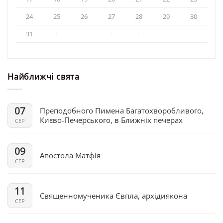
24
25
26
27
28
29
30
31
·
·
·
·
·
·
Найближчі свята
07
Преподобного Пимена Багатохворобливого,
Києво-Печерського, в Ближніх печерах
СЕР
09
Апостола Матфія
СЕР
11
Священномученика Євпла, архідиякона
СЕР