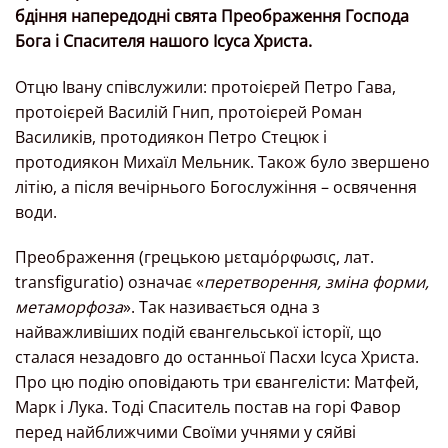
бдіння напередодні свята Преображення Господа
Бога і Спасителя нашого Ісуса Христа.
Отцю Івану співслужили: протоієрей Петро Гава,
протоієрей Василій Гнип, протоієрей Роман
Василиків, протодиякон Петро Стецюк і
протодиякон Михаїл Мельник. Також було звершено
літію, а після вечірнього Богослужіння – освячення
води.
Преображення (грецькою μεταμόρφωσις, лат.
transfiguratio) означає «
перетворення, зміна форми,
метаморфоза
». Так називається одна з
найважливіших подій євангельської історії, що
сталася незадовго до останньої Пасхи Ісуса Христа.
Про цю подію оповідають три євангелісти: Матфей,
Марк і Лука. Тоді Спаситель постав на горі Фавор
перед найближчими Своїми учнями у сяйві