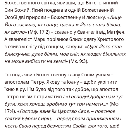
Божественного світла, явивши, що Він є істинний
Син Божий, Який поєднав в одній Божественній
Особі дві природи – Божественну й людську. «
Лице
Його засяяло, як сонце, одежа ж Його стала білою,
як світло
» (Мф. 17:2) – сказано у Євангелії від Матфея.
А євангеліст Марк порівнює блиск одягу Христового
з сяйвом снігу під сонцем, кажучи: «
Одяг Його став
блискучим, дуже білим, мов сніг, як жоден білильник
не може вибілити на землі
» (Мк. 9:3).
Господь явив Божественну славу Своїм учням –
апостолам Петру, Якову та Іоану – щоби укріпити
їхню віру. І їм було від того так добре, що апостол
Петро не зміг стриматись: «
Господи! Добре нам тут
бути; коли хочеш, зробимо тут три намети…
» (Мф.
17:4). «
Господь явив їм Царство Своє, ‒ пояснює
святий Єфрем Сирін, ‒ перед Своїм приниженням і
честь Свою перед безчестям Своїм, для того, щоб