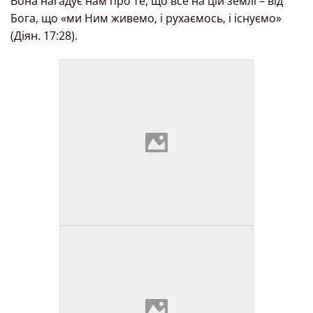
Вона нагадує нам про те, що все на цій землі – від
Бога, що «ми Ним живемо‚ і рухаємось‚ і існуємо»
(Діян. 17:28).