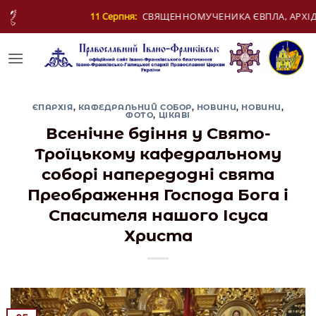
Skip
я:
СВЯЩЕННОМУЧЕНИКА ЄВПЛА, АРХІДИЯКОНА
to
content
ЄПАРХІЯ
,
КАФЕДРАЛЬНИЙ СОБОР
,
НОВИНИ
,
НОВИНИ
,
ФОТО
,
ЦІКАВІ
Всенічне бдіння у Свято-
Троїцькому кафедральному
соборі напередодні свята
Преображення Господа Бога і
Спасителя нашого Ісуса
Христа