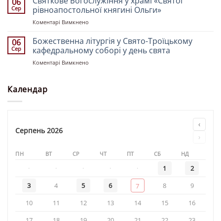
Святкове Богослужіння у храмі «Святої
06
у
Олени»
Сер
рівноапостольної княгині Ольги»
храмі
до
Коментарі Вимкнено
«Святителя
Святкове
Миколая»
Богослужіння
Божественна літургія у Свято-Троїцькому
06
у
Сер
кафедральному соборі у день свята
храмі
до
Коментарі Вимкнено
«Святої
Божественна
рівноапостольної
літургія
княгині
у
Календар
Ольги»
Свято-
Троїцькому
кафедральному
соборі
‹
у
Серпень 2026
›
день
свята
ПН
ВТ
СР
ЧТ
ПТ
СБ
НД
·
·
·
·
·
1
2
3
4
5
6
8
9
7
10
11
12
13
14
15
16
17
18
19
20
21
22
23