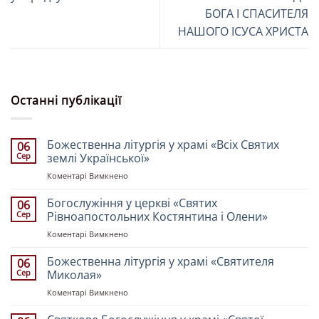
БОГА І СПАСИТЕЛЯ
НАШОГО ІСУСА ХРИСТА
Останні публікації
Божественна літургія у храмі «Всіх Святих
06
Сер
землі Української»
до
Коментарі Вимкнено
Божественна
літургія
Богослужіння у церкві «Святих
06
у
Сер
Рівноапостольних Костянтина і Олени»
храмі
до
Коментарі Вимкнено
«Всіх
Богослужіння
Святих
у
Божественна літургія у храмі «Святителя
землі
06
церкві
Української»
Сер
Миколая»
«Святих
до
Коментарі Вимкнено
Рівноапостольних
Божественна
Костянтина
літургія
і