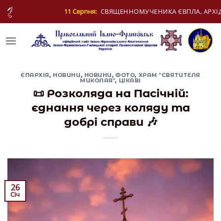
Skip
ЄВПЛА, АРХІДИЯКОНА
12 Серпня:
ДЕНЬ МОЛО
to
content
ЄПАРХІЯ
,
НОВИНИ
,
НОВИНИ
,
ФОТО
,
ХРАМ "СВЯТИТЕЛЯ
МИКОЛАЯ"
,
ЦІКАВІ
📜 Розколяда на Пасічній:
єднання через коляду та
добрі справи 🎶
26
Січ