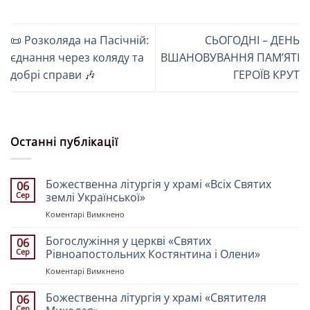
📜 Розколяда на Пасічній:
СЬОГОДНІ – ДЕНЬ
єднання через коляду та
ВШАНОВУВАННЯ ПАМʼЯТІ
добрі справи 🎶
ГЕРОЇВ КРУТ
Останні публікації
Божественна літургія у храмі «Всіх Святих
06
Сер
землі Української»
до
Коментарі Вимкнено
Божественна
літургія
Богослужіння у церкві «Святих
06
у
Сер
Рівноапостольних Костянтина і Олени»
храмі
до
Коментарі Вимкнено
«Всіх
Богослужіння
Святих
у
Божественна літургія у храмі «Святителя
землі
06
церкві
Української»
Сер