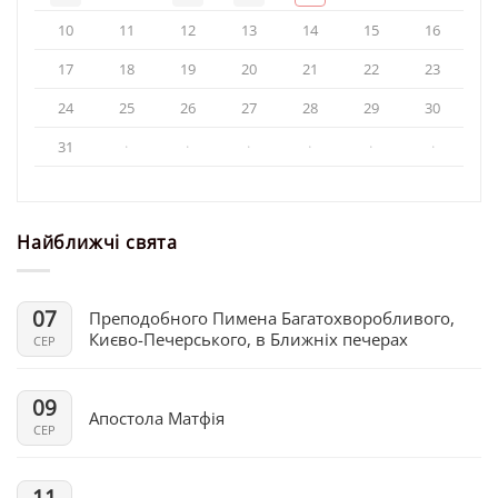
10
11
12
13
14
15
16
17
18
19
20
21
22
23
24
25
26
27
28
29
30
31
·
·
·
·
·
·
Найближчі свята
07
Преподобного Пимена Багатохворобливого,
Києво-Печерського, в Ближніх печерах
СЕР
09
Апостола Матфія
СЕР
11