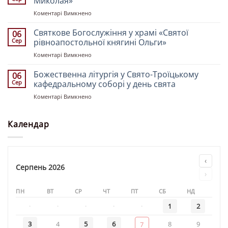
Миколая»
«Святих
до
Коментарі Вимкнено
Рівноапостольних
Божественна
Костянтина
літургія
Святкове Богослужіння у храмі «Святої
і
06
у
Олени»
Сер
рівноапостольної княгині Ольги»
храмі
до
Коментарі Вимкнено
«Святителя
Святкове
Миколая»
Богослужіння
Божественна літургія у Свято-Троїцькому
06
у
Сер
кафедральному соборі у день свята
храмі
до
Коментарі Вимкнено
«Святої
Божественна
рівноапостольної
літургія
княгині
у
Календар
Ольги»
Свято-
Троїцькому
кафедральному
соборі
‹
у
Серпень 2026
›
день
свята
ПН
ВТ
СР
ЧТ
ПТ
СБ
НД
·
·
·
·
·
1
2
3
4
5
6
8
9
7