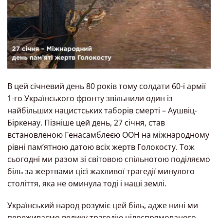
В цей січневий день 80 років тому солдати 60-ї армії
1-го Українського фронту звільнили один із
найбільших нацистських таборів смерті – Аушвіц-
Біркенау. Пізніше цей день, 27 січня, став
встановленою Генасамблеєю ООН на міжнародному
рівні пам’ятною датою всіх жертв Голокосту. Тож
сьогодні ми разом зі світовою спільнотою поділяємо
біль за жертвами цієї жахливої трагедії минулого
століття, яка не оминула тоді і наші землі.
Український народ розуміє цей біль, адже нині ми
переживаємо велику трагедію цілеспрямованого,