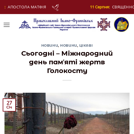
Skip
11 Серпня:
СВЯЩЕННОМУЧЕНИКА ЄВПЛА, АРХІДИЯКОНА
to
content
НОВИНИ
,
НОВИНИ
,
ЦІКАВІ
Сьогодні – Міжнародний
день памʼяті жертв
Голокосту
27
Січ