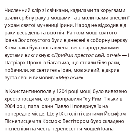
Численний клір зі свічками, кадилами та хоругвами
взяли срібну раку з мощами та з молитвами внесли її
у храм святої мучениці Ірини. Народ не відходив від
раки весь день та всю ніч. Ранком мощі святого
Іоана Золотоустого були віднесені в соборну церкву.
Коли рака була поставлена, весь народ єдиними
вустами викликнув: «
Прийми престол свій, отче!
» — і
Патріарх Прокл із багатьма, що стояли біля раки,
побачили, як святитель Іоан, мов живий, відкрив
вуста свої й вимовив: «
Мир всім!
».
Із Константинополя у 1204 році мощі було вивезено
хрестоносцями, котрі доправили їх у Рим. Тільки в
2004 році папа Іоанн Павло ІІ повернув їх на
попередне місце. Ще у IX столітті святими Йосифом
Піснеписцем та Космою Вестітором було складено
піснеспіви на честь перенесення мощей Іоана