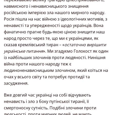
навмисного і ненависницького знищення
російською імперією зла нашого мирного народу.
Росія пішла на нас війною з ідеологічних мотивів, з
ненависті та упередженості щодо українців. Вона
фанатично прагне будь-якою ціною знищити наш
народ просто через те, що ми є українцями, як
сказав кремлівський тиран – «
остаточно вирішити
українське питання
». Ми згадуємо Голокост як один
із найбільших злочинів проти людяності. Нинішня
війна проти нашого народу теж є
людиноненависницьким злочином, який коїться на
очах у всього світу та потребує протидії та
засудження.
Вже довгий час українці на собі відчувають
ненависть і зло з боку путінської тиранії, її
смертоносну сутність. Подібні злочини проти
людськості, проти мирних людей, не мають