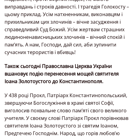
виправдань і строків давності. І трагедія Голокосту –
цьому приклад. Усім натхненникам, виконавцям і
прихильникам цих злочинів – вічне засудження і
справедливий Суд Божий. Усім жертвам страшних
людиноненависницьких злочинів – вічний спокій і
пам’ять. А нам, Господи, дай сил, аби зупинити
сучасних терористів і вбивць!
Також сьогодні Православна Церква України
вшановує подію перенесення мощей святителя
Іоана Золотоустого до Константинополя.
У 438 році Прокл, Патріарх Константинопольський,
звершуючи Богослужіння в храмі святої Софії,
виголосив похвальне слово пам’яті свого великого
учителя. У своєму слові Патріарх Прокл порівнював
святителя Іоана Золотоустого зі святим Іоаном,
Предтечею Господнім. Народ, що горів любов’ю