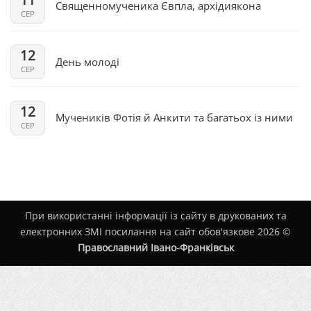
Священномученика Євпла, архідиякона
СЕР
12
День молоді
СЕР
12
Мучеників Фотія й Анкити та багатьох із ними
СЕР
При використанні інформації із сайту в друкованих та
електронних ЗМІ посилання на сайт обов'язкове 2026 ©
Православний Івано-Франківськ