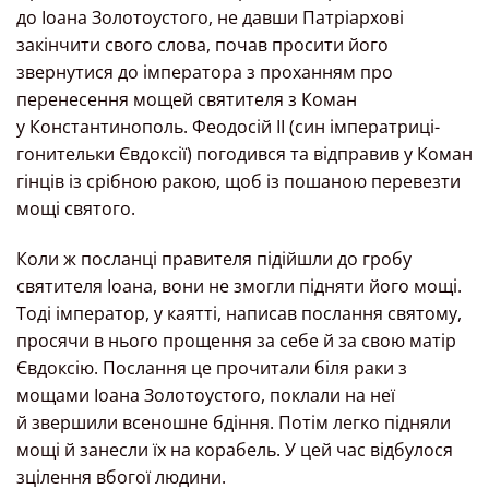
до Іоана Золотоустого, не давши Патріархові
закінчити свого слова, почав просити його
звернутися до імператора з проханням про
перенесення мощей святителя з Коман
у Константинополь. Феодосій ІІ (син імператриці-
гонительки Євдоксії) погодився та відправив у Коман
гінців із срібною ракою, щоб із пошаною перевезти
мощі святого.
Коли ж посланці правителя підійшли до гробу
святителя Іоана, вони не змогли підняти його мощі.
Тоді імператор, у каятті, написав послання святому,
просячи в нього прощення за себе й за свою матір
Євдоксію. Послання це прочитали біля раки з
мощами Іоана Золотоустого, поклали на неї
й звершили всеношне бдіння. Потім легко підняли
мощі й занесли їх на корабель. У цей час відбулося
зцілення вбогої людини.