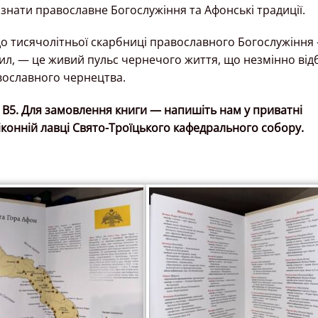
пізнати православне Богослужіння та Афонські традиції.
до тисячолітньої скарбниці православного Богослужіння
вил, — це живий пульс чернечого життя, що незмінно від
авославного чернецтва.
 В5.
Для замовлення книги — напишіть нам у приватні
іконній лавці Свято-Троїцького кафедрального собору.