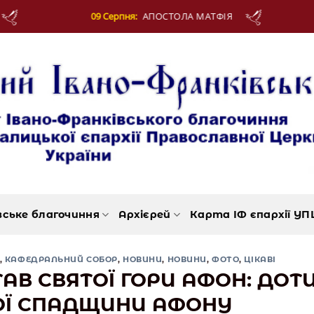
АПОСТОЛА МАТФІЯ
11 Серпня:
СВЯЩЕННОМУ
вське благочиння
Архієрей
Карта ІФ єпархії УП
,
КАФЕДРАЛЬНИЙ СОБОР
,
НОВИНИ
,
НОВИНИ
,
ФОТО
,
ЦІКАВІ
АВ СВЯТОЇ ГОРИ АФОН: ДОТ
ОЇ СПАДЩИНИ АФОНУ