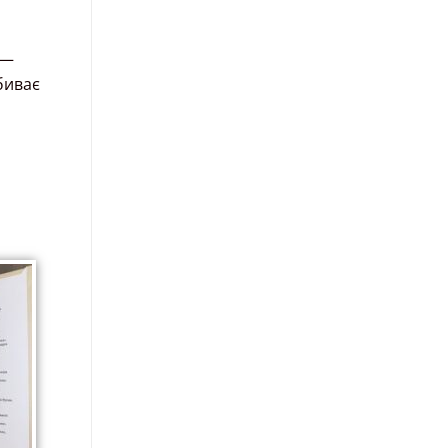
 —
биває