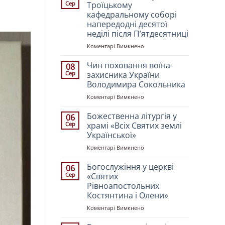
Сер
Троїцькому
кафедральному соборі
напередодні десятої
неділі після Пʼятдесятниці
до
Коментарі Вимкнено
Всенічне
бдіння
Чин поховання воїна-
08
у
Сер
захисника України
Свято-
Володимира Сокольника
Троїцькому
до
Коментарі Вимкнено
кафедральному
Чин
соборі
поховання
напередодні
Божественна літургія у
06
воїна-
десятої
Сер
храмі «Всіх Святих землі
захисника
неділі
Української»
України
після
до
Коментарі Вимкнено
Володимира
Пʼятдесятниці
Божественна
Сокольника
літургія
Богослужіння у церкві
06
у
Сер
«Святих
храмі
Рівноапостольних
«Всіх
Костянтина і Олени»
Святих
землі
до
Коментарі Вимкнено
Української»
Богослужіння
у