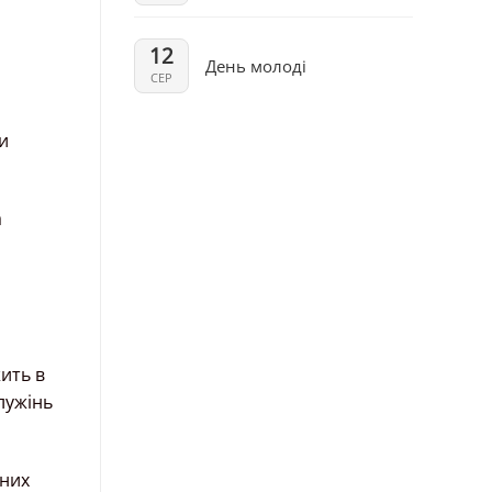
12
День молоді
СЕР
и
а
ить в
лужінь
вних