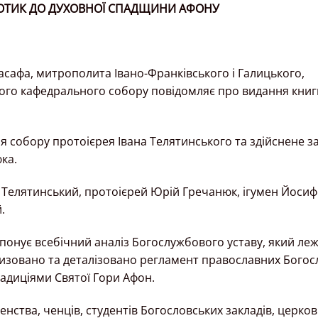
ДОТИК ДО ДУХОВНОЇ СПАДЩИНИ АФОНУ
сафа, митрополита Івано-Франківського і Галицького,
кого кафедрального собору повідомляє про видання книг
 собору протоієрея Івана Телятинського та здійснене з
ка.
ан Телятинський, протоієрей Юрій Гречанюк, ігумен Йосиф
.
онує всебічний аналіз Богослужбового уставу, який леж
тизовано та деталізовано регламент православних Богос
радиціями Святої Гори Афон.
нства, ченців, студентів Богословських закладів, церко