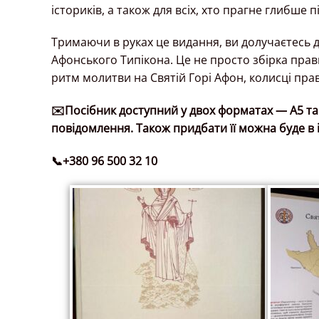
істориків, а також для всіх, хто прагне глибше 
Тримаючи в руках це видання, ви долучаєтесь 
Афонського Типікона. Це не просто збірка пра
ритм молитви на Святій Горі Афон, колисці пр
✉️Посібник доступний у двох форматах — А5 та
повідомлення. Також придбати її можна буде в 
📞+380 96 500 32 10