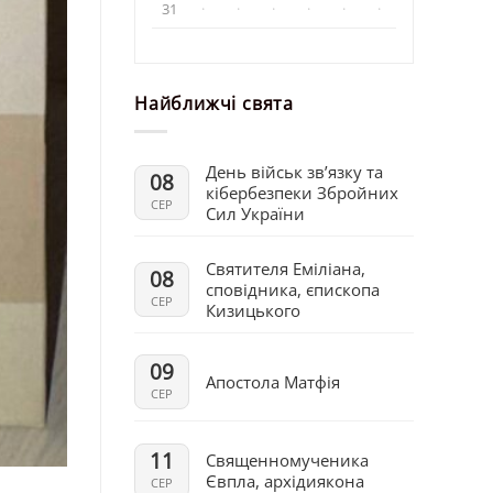
31
·
·
·
·
·
·
Найближчі свята
День військ зв’язку та
08
кібербезпеки Збройних
СЕР
Сил України
Святителя Еміліана,
08
сповідника, єпископа
СЕР
Кизицького
09
Апостола Матфія
СЕР
11
Священномученика
Євпла, архідиякона
СЕР