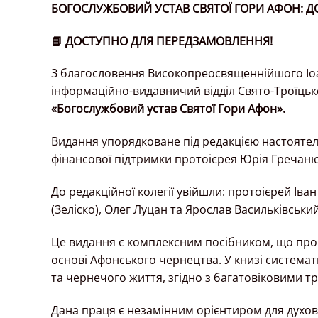
БОГОСЛУЖБОВИЙ УСТАВ СВЯТОЇ ГОРИ АФОН: 
📘
ДОСТУПНО ДЛЯ ПЕРЕДЗАМОВЛЕННЯ!
З благословення Високопреосвященнійшого Іоа
інформаційно-видавничий відділ Свято-Троїць
«Богослужбовий устав Святої Гори Афон»
.
Видання упорядковане під редакцією настоятеля
фінансової підтримки протоієрея Юрія Гречаню
До редакційної колегії увійшли: протоієрей Ів
(Зеліско), Олег Луцан та Ярослав Васильківський
Це видання є комплексним посібником, що проп
основі Афонського чернецтва. У книзі система
та чернечого життя, згідно з багатовіковими т
Дана праця є незамінним орієнтиром для духове