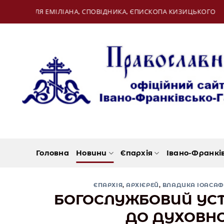
Skip
ОВІДНИКА, ЄПИСКОПА КИЗИЦЬКОГО
09 Серпня:
to
content
Головна
Новини
Єпархія
Івано-Франкі
ЄПАРХІЯ
,
АРХІЄРЕЙ
,
ВЛАДИКА ІОАСАФ
БОГОСЛУЖБОВИЙ УСТ
ДО ДУХОВН