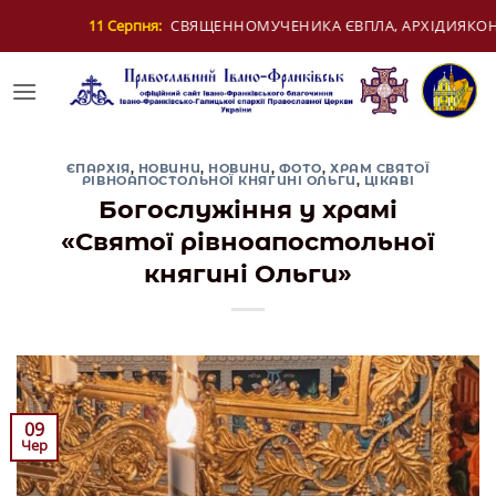
Skip
ИКА ЄВПЛА, АРХІДИЯКОНА
12 Серпня:
ДЕНЬ
to
content
ЄПАРХІЯ
,
НОВИНИ
,
НОВИНИ
,
ФОТО
,
ХРАМ СВЯТОЇ
РІВНОАПОСТОЛЬНОЇ КНЯГИНІ ОЛЬГИ
,
ЦІКАВІ
Богослужіння у храмі
«Святої рівноапостольної
княгині Ольги»
09
Чер