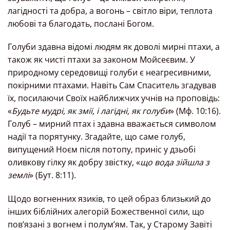
лагідності та добра, а вогонь – світло віри, теплота
любові та благодать, послані Богом.
Голуби здавна відомі людям як доволі мирні птахи, а
також як чисті птахи за законом Мойсеєвим. У
природному середовищі голуби є неагресивними,
покірними птахами. Навіть Сам Спаситель згадував
їх, посилаючи Своїх найближчих учнів на проповідь:
«
Будьте мудрі, як змії, і лагідні, як голуби
» (Мф. 10:16).
Голуб – мирний птах і здавна вважається символом
надії та порятунку. Згадайте, що саме голуб,
випущений Ноєм після потопу, приніс у дзьобі
оливкову гілку як добру звістку, «
що вода зійшла з
землі
» (Бут. 8:11).
Щодо вогненних язиків, то цей образ близький до
інших біблійних алегорій Божественної сили, що
пов’язані з вогнем і полум’ям. Так, у Старому Завіті