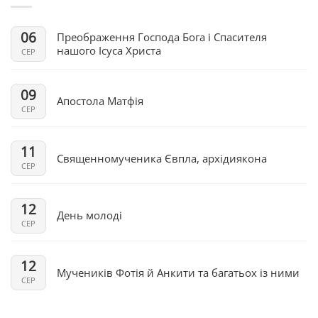
06
Преображення Господа Бога і Спасителя
нашого Ісуса Христа
СЕР
09
Апостола Матфія
СЕР
11
Священномученика Євпла, архідиякона
СЕР
12
День молоді
СЕР
12
Мучеників Фотія й Анкити та багатьох із ними
СЕР