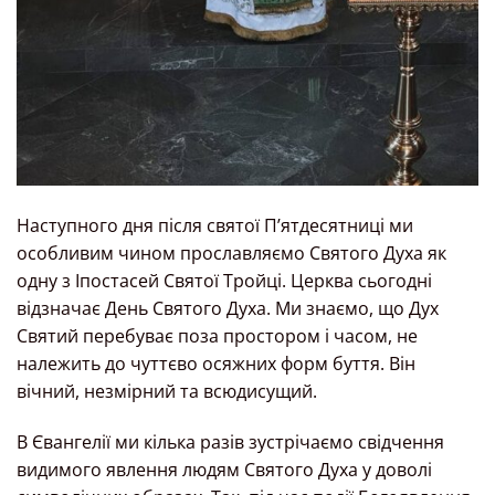
Наступного дня після святої П’ятдесятниці ми
особливим чином прославляємо Святого Духа як
одну з Іпостасей Святої Тройці. Церква сьогодні
відзначає День Святого Духа. Ми знаємо, що Дух
Святий перебуває поза простором і часом, не
належить до чуттєво осяжних форм буття. Він
вічний, незмірний та всюдисущий.
В Євангелії ми кілька разів зустрічаємо свідчення
видимого явлення людям Святого Духа у доволі