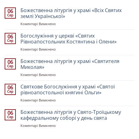
Божественна літургія у храмі «Всіх Святих
06
Сер
землі Української»
до
Коментарі Вимкнено
Божественна
літургія
Богослужіння у церкві «Святих
06
у
Сер
Рівноапостольних Костянтина і Олени»
храмі
до
Коментарі Вимкнено
«Всіх
Богослужіння
Святих
у
Божественна літургія у храмі «Святителя
землі
06
церкві
Української»
Сер
Миколая»
«Святих
до
Коментарі Вимкнено
Рівноапостольних
Божественна
Костянтина
літургія
Святкове Богослужіння у храмі «Святої
і
06
у
Олени»
Сер
рівноапостольної княгині Ольги»
храмі
до
Коментарі Вимкнено
«Святителя
Святкове
Миколая»
Богослужіння
Божественна літургія у Свято-Троїцькому
06
у
Сер
кафедральному соборі у день свята
храмі
до
Коментарі Вимкнено
«Святої
Божественна
рівноапостольної
літургія
княгині