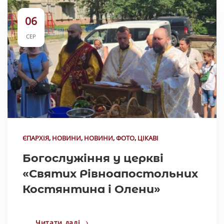
06
СЕР
ЄПАРХІЯ
,
НОВИНИ
,
НОВИНИ
,
ФОТО
,
ЦІКАВІ
Богослужіння у церкві
«Святих Рівноапостольних
Костянтина і Олени»
Читати далі