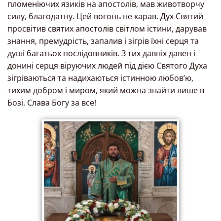
пломеніючих язиків на апостолів, мав животворчу
силу, благодатну. Цей вогонь не карав. Дух Святий
просвітив святих апостолів світлом істини, дарував
знання, премудрість, запалив і зігрів їхні серця та
душі багатьох послідовників. З тих давніх давен і
донині серця віруючих людей під дією Святого Духа
зігріваються та надихаються істинною любов’ю,
тихим добром і миром, який можна знайти лише в
Бозі. Слава Богу за все!