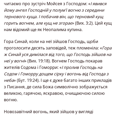
читаємо про зустріч Мойсея з Господом: «
І явився
йому ангел Господній у полум’ї вогню з середини
тернового куща. І побачив він, що терновий кущ
горить вогнем, але кущ не згорає
» (Вих. 3:2). Цей кущ
нам відомий ще як Неопалима купина.
Гора Синай, коли на неї зійшов Господь, щоби
проголосити десять заповідей, теж пломеніла: «
Гора
ж Синай уся димілася від того, що Господь зійшов на
неї у вогні
» (Вих. 19:18). Вогнем Господь покарав
жителів Содома і Гоморри: «
І пролив Господь на
Содом і Гоморру дощем сірку і вогонь від Господа з
неба
» (Бут. 19:24). І ще є дуже багато інших прикладів
з Писання, де сила Божа символічно зображується
великою, гарячою, яскравою, очищаючою силою
вогню.
Новозавітний вогонь, який зійшов у вигляді