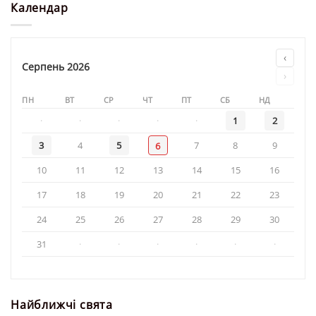
у
Календар
Ольги»
Свято-
Троїцькому
кафедральному
соборі
‹
у
Серпень 2026
›
день
свята
ПН
ВТ
СР
ЧТ
ПТ
СБ
НД
·
·
·
·
·
1
2
3
4
5
7
8
9
6
10
11
12
13
14
15
16
17
18
19
20
21
22
23
24
25
26
27
28
29
30
31
·
·
·
·
·
·
Найближчі свята