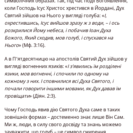
символічних образах. Так, під час події Богоявлення,
коли Господь Ісус Христос хрестився в Йордані, Дух
Святий зійшов на Нього у вигляді голуба: «
І,
охрестившись, Ісус вийшов зразу ж з води, – і ось
розкрилися Йому небеса, і побачив Іоан Духа
Божого, Який сходив, мов голуб, і спускався на
Нього
» (Мф. 3:16).
А в П՚ятдесятницю на апостолів Святий Дух зійшов у
вигляді вогненних язиків: «
I з’явились їм розділені
язики, мов вогненні, i спочили по одному на
кожному з них. I сповнилися всі Духа Святого, i
почали говорити іншими мовами, як Дух давав їм
провіщати
» (Діян. 2:3).
Чому Господь явив дію Святого Духа саме в таких
зовнішніх формах – достеменно знає лише Він Сам.
Ми ж, люди, в силу свого досвіду та знань можемо
зауважити, що голуб – це символ смирення,