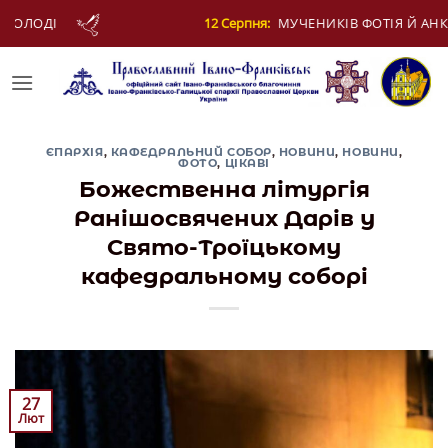
Skip
МУЧЕНИКІВ ФОТІЯ Й АНКИТИ ТА БАГАТЬОХ ІЗ НИМИ
to
content
ЄПАРХІЯ
,
КАФЕДРАЛЬНИЙ СОБОР
,
НОВИНИ
,
НОВИНИ
,
ФОТО
,
ЦІКАВІ
Божественна літургія
Ранішосвячених Дарів у
Свято-Троїцькому
кафедральному соборі
27
Лют