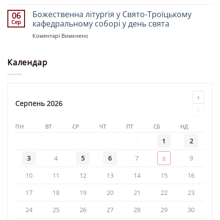
Святкове
Миколая»
Богослужіння
Божественна літургія у Свято-Троїцькому
06
у
Сер
кафедральному соборі у день свята
храмі
до
Коментарі Вимкнено
«Святої
Божественна
рівноапостольної
літургія
княгині
у
Календар
Ольги»
Свято-
Троїцькому
кафедральному
соборі
‹
у
Серпень 2026
›
день
свята
ПН
ВТ
СР
ЧТ
ПТ
СБ
НД
·
·
·
·
·
1
2
3
4
5
6
7
9
8
10
11
12
13
14
15
16
17
18
19
20
21
22
23
24
25
26
27
28
29
30