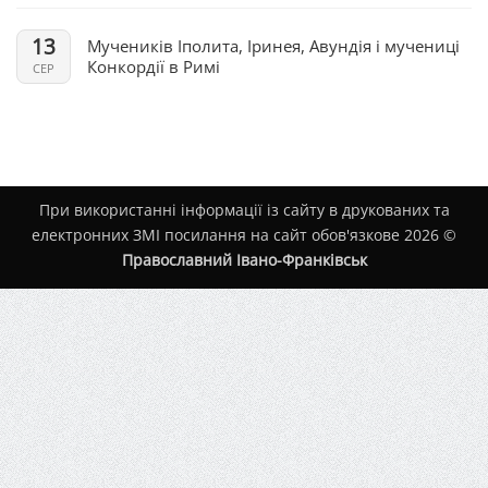
13
Мучеників Іполита, Іринея, Авундія і мучениці
Конкордії в Римі
СЕР
При використанні інформації із сайту в друкованих та
електронних ЗМІ посилання на сайт обов'язкове 2026 ©
Православний Івано-Франківськ