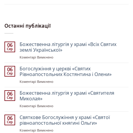
Останні публікації
Божественна літургія у храмі «Всіх Святих
06
Сер
землі Української»
до
Коментарі Вимкнено
Божественна
літургія
Богослужіння у церкві «Святих
06
у
Сер
Рівноапостольних Костянтина і Олени»
храмі
до
Коментарі Вимкнено
«Всіх
Богослужіння
Святих
у
Божественна літургія у храмі «Святителя
землі
06
церкві
Української»
Сер
Миколая»
«Святих
до
Коментарі Вимкнено
Рівноапостольних
Божественна
Костянтина
літургія
Святкове Богослужіння у храмі «Святої
і
06
у
Олени»
Сер
рівноапостольної княгині Ольги»
храмі
до
Коментарі Вимкнено
«Святителя