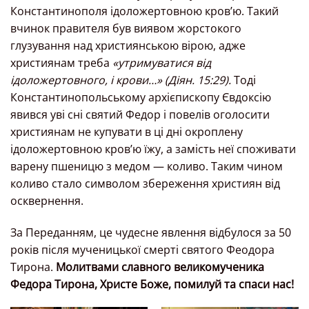
Константинополя ідоложертовною кров’ю. Такий
вчинок правителя був виявом жорстокого
глузування над християнською вірою, адже
християнам треба
«утримуватися вiд
iдоложертовного, i крови…» (Діян. 15:29).
Тоді
Константинопольському архієпископу Євдоксію
явився уві сні святий Федор і повелів оголосити
християнам не купувати в ці дні окроплену
ідоложертовною кров’ю їжу, а замість неї споживати
варену пшеницю з медом — коливо. Таким чином
коливо стало символом збереження християн від
осквернення.
За Переданням, це чудесне явлення відбулося за 50
років після мученицької смерті святого Феодора
Тирона.
Молитвами славного великомученика
Федора Тирона, Христе Боже, помилуй та спаси нас!