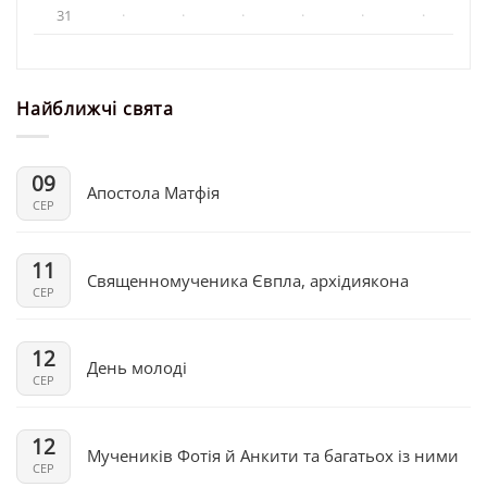
31
·
·
·
·
·
·
Найближчі свята
09
Апостола Матфія
СЕР
11
Священномученика Євпла, архідиякона
СЕР
12
День молоді
СЕР
12
Мучеників Фотія й Анкити та багатьох із ними
СЕР