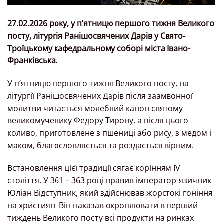
27.02.2026 року, у пʼятницю першого тижня Великого
посту, літургія Ранішосвячених Дарів у Свято-
Троїцькому кафедральному соборі міста Івано-
Франківська.
У п’ятницю першого тижня Великого посту, на
літургії Ранішосвячених Дарів після заамвонної
молитви читається молебний канон святому
великомученику Федору Тирону, а після цього
коливо, приготовлене з пшениці або рису, з медом і
маком, благословляється та роздається вірним.
Встановлення цієї традиції сягає корінням IV
століття. У 361 – 363 році правив імператор-язичник
Юліан Відступник, який здійснював жорстокі гоніння
на християн. Він наказав окроплювати в перший
тиждень Великого посту всі продукти на ринках