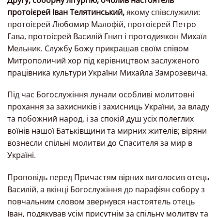
протоієрей Іван Телятинський
,
якому співслужили:
протоієрей Любомир Малофій, протоієрей Петро
Гава, протоієрей Василій Гнип і протодиякон Михаїл
Мельник. Службу Божу прикрашав своїм співом
Митрополичий хор під керівництвом заслуженого
працівника культури України Михайла Замрозевича.
Під час Богослужіння лунали особливі молитовні
прохання за захисників і захисниць України, за владу
та побожний народ, і за спокій душ усіх полеглих
воїнів нашої Батьківщини та мирних жителів; віряни
вознесли спільні молитви до Спасителя за мир в
Україні.
Проповідь перед Причастям вірних виголосив отець
Василій, а вкінці Богослужіння до парафіян собору з
повчальним словом звернувся настоятель отець
Іван, подякував усім присутнім за спільну молитву та