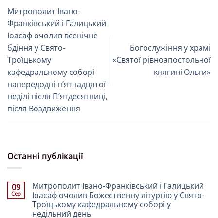
Митрополит Івано-
Франківський і Галицький
Іоасаф очолив всенічне
бдіння у Свято-
Богослужіння у храмі
Троїцькому
«Святої рівноапостольної
кафедральному соборі
княгині Ольги»
напередодні пʼятнадцятої
неділі після Пʼятдесятниці,
після Воздвиження
Останні публікації
Митрополит Івано-Франківський і Галицький
09
Сер
Іоасаф очолив Божественну літургію у Свято-
Троїцькому кафедральному соборі у
недільний день