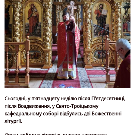
Сьогодні, у пʼятнадцяту неділю після Пʼятдесятниці,
після Воздвиження, у Свято-Троїцькому
кафедральному соборі відбулись дві Божественні
літургії.
Другу, соборну літургію, очолив настоятель