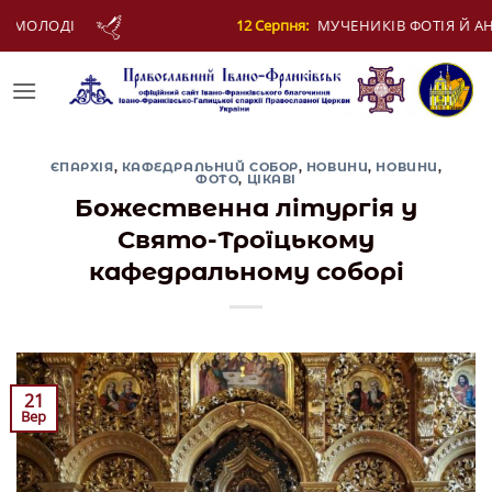
Skip
я:
МУЧЕНИКІВ ФОТІЯ Й АНКИТИ ТА БАГАТЬОХ ІЗ НИМИ
to
content
ЄПАРХІЯ
,
КАФЕДРАЛЬНИЙ СОБОР
,
НОВИНИ
,
НОВИНИ
,
ФОТО
,
ЦІКАВІ
Божественна літургія у
Свято-Троїцькому
кафедральному соборі
21
Вер