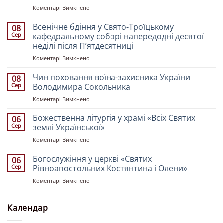
до
Коментарі Вимкнено
Митрополит
Івано-
Всенічне бдіння у Свято-Троїцькому
08
Франківський
Сер
кафедральному соборі напередодні десятої
і
неділі після Пʼятдесятниці
Галицький
до
Коментарі Вимкнено
Іоасаф
Всенічне
очолив
бдіння
Божественну
Чин поховання воїна-захисника України
08
у
літургію
Сер
Володимира Сокольника
Свято-
у
до
Коментарі Вимкнено
Троїцькому
Свято-
Чин
кафедральному
Троїцькому
поховання
Божественна літургія у храмі «Всіх Святих
соборі
кафедральному
06
воїна-
напередодні
Сер
землі Української»
соборі
захисника
десятої
у
до
Коментарі Вимкнено
України
неділі
недільний
Божественна
Володимира
після
день
літургія
Богослужіння у церкві «Святих
Сокольника
06
Пʼятдесятниці
у
Сер
Рівноапостольних Костянтина і Олени»
храмі
до
Коментарі Вимкнено
«Всіх
Богослужіння
Святих
у
землі
церкві
Календар
Української»
«Святих
Рівноапостольних