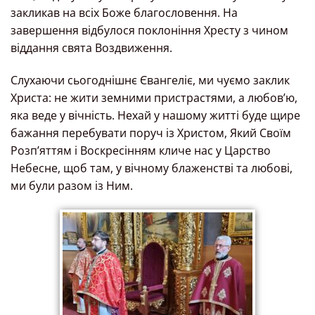
закликав на всіх Боже благословення. На
завершення відбулося поклоніння Хресту з чином
віддання свята Воздвиження.
Слухаючи сьогоднішнє Євангеліє, ми чуємо заклик
Христа: не жити земними пристрастями, а любов’ю,
яка веде у вічність. Нехай у нашому житті буде щире
бажання перебувати поруч із Христом, Який Своїм
Розп’яттям і Воскресінням кличе нас у Царство
Небесне, щоб там, у вічному блаженстві та любові,
ми були разом із Ним.