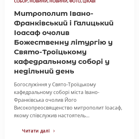
СОБОР
,
НОВИНИ
,
НОВИНИ
,
ФОТО
,
ЦІКАВІ
Митрополит Івано-
Франківський і Галицький
Іоасаф очолив
Божественну літургію у
Свято-Троїцькому
кафедральному соборі у
недільний день
Богослужіння у Свято-Троїцькому
кафедральному соборі міста Івано-
Франківська очолив Його
Високопреосвященство митрополит Іоасаф,
якому співслужив настоятель…
Читати далі