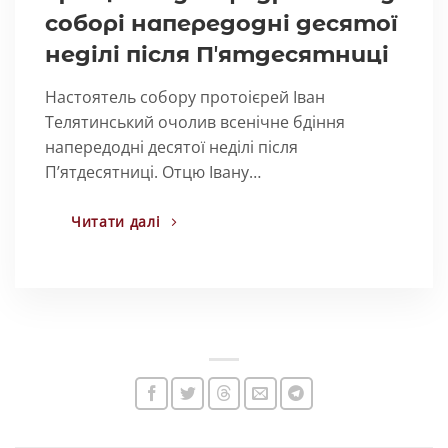
соборі напередодні десятої
неділі після Пʼятдесятниці
Настоятель собору протоієрей Іван
Телятинський очолив всенічне бдіння
напередодні десятої неділі після
Пʼятдесятниці. Отцю Івану…
Читати далі