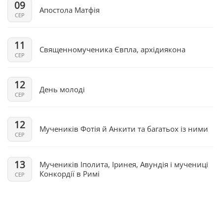
09
Апостола Матфія
СЕР
11
Священномученика Євпла, архідиякона
СЕР
12
День молоді
СЕР
12
Мучеників Фотія й Анкити та багатьох із ними
СЕР
13
Мучеників Іполита, Іринея, Авундія і мучениці
Конкордії в Римі
СЕР