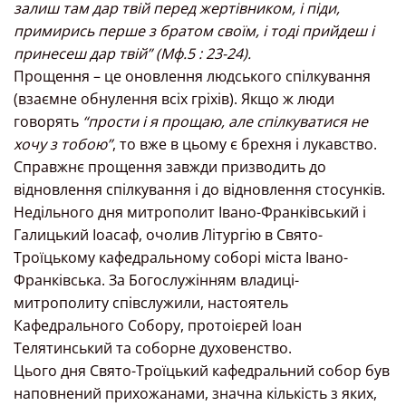
залиш там дар твій перед жертівником, і піди,
примирись перше з братом своїм, і тоді прийдеш і
принесеш дар твій” (Мф.5 : 23-24).
Прощення – це оновлення людського спілкування
(взаємне обнулення всіх гріхів). Якщо ж люди
говорять
“прости і я прощаю, але спілкуватися не
хочу з тобою”
, то вже в цьому є брехня і лукавство.
Справжнє прощення завжди призводить до
відновлення спілкування і до відновлення стосунків.
Недільного дня митрополит Івано-Франківський і
Галицький Іоасаф, очолив Літургію в Свято-
Троїцькому кафедральному соборі міста Івано-
Франківська. За Богослужінням владиці-
митрополиту співслужили, настоятель
Кафедрального Собору, протоієрей Іоан
Телятинський та соборне духовенство.
Цього дня Свято-Троїцький кафедральний собор був
наповнений прихожанами, значна кількість з яких,