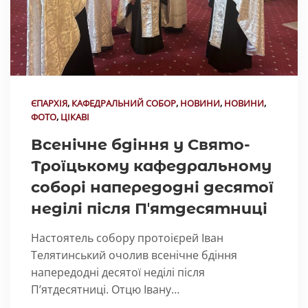
ЄПАРХІЯ
,
КАФЕДРАЛЬНИЙ СОБОР
,
НОВИНИ
,
НОВИНИ
,
ФОТО
,
ЦІКАВІ
Всенічне бдіння у Свято-
Троїцькому кафедральному
соборі напередодні десятої
неділі після Пʼятдесятниці
Настоятель собору протоієрей Іван
Телятинський очолив всенічне бдіння
напередодні десятої неділі після
Пʼятдесятниці. Отцю Івану…