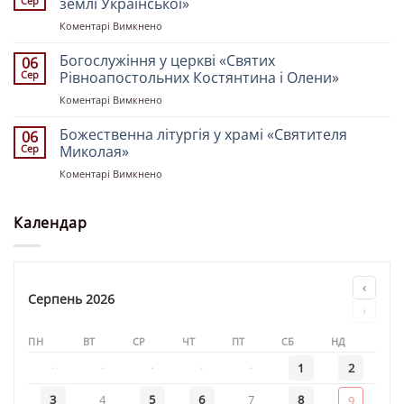
Сер
землі Української»
захисника
десятої
до
Коментарі Вимкнено
України
неділі
Божественна
Володимира
після
літургія
Богослужіння у церкві «Святих
Сокольника
06
Пʼятдесятниці
у
Сер
Рівноапостольних Костянтина і Олени»
храмі
до
Коментарі Вимкнено
«Всіх
Богослужіння
Святих
у
Божественна літургія у храмі «Святителя
землі
06
церкві
Української»
Сер
Миколая»
«Святих
до
Коментарі Вимкнено
Рівноапостольних
Божественна
Костянтина
літургія
і
у
Календар
Олени»
храмі
«Святителя
Миколая»
‹
Серпень 2026
›
ПН
ВТ
СР
ЧТ
ПТ
СБ
НД
·
·
·
·
·
1
2
3
4
5
6
7
8
9