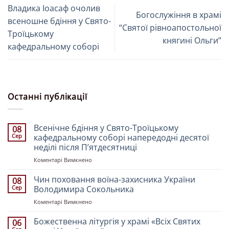
Владика Іоасаф очолив
Богослужіння в храмі
всеношне бдіння у Свято-
“Святої рівноапостольної
Троїцькому
княгині Ольги”
кафедральному соборі
Останні публікації
Всенічне бдіння у Свято-Троїцькому
08
Сер
кафедральному соборі напередодні десятої
неділі після Пʼятдесятниці
до
Коментарі Вимкнено
Всенічне
бдіння
Чин поховання воїна-захисника України
08
у
Сер
Володимира Сокольника
Свято-
до
Коментарі Вимкнено
Троїцькому
Чин
кафедральному
поховання
Божественна літургія у храмі «Всіх Святих
соборі
06
воїна-
напередодні