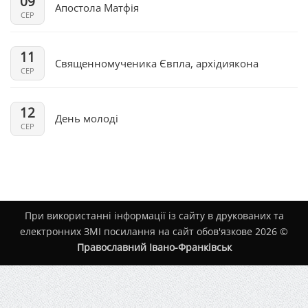
09
Апостола Матфія
СЕР
11
Священномученика Євпла, архідиякона
СЕР
12
День молоді
СЕР
При використанні інформації із сайту в друкованих та
електронних ЗМІ посилання на сайт обов'язкове 2026 ©
Православний Івано-Франківськ