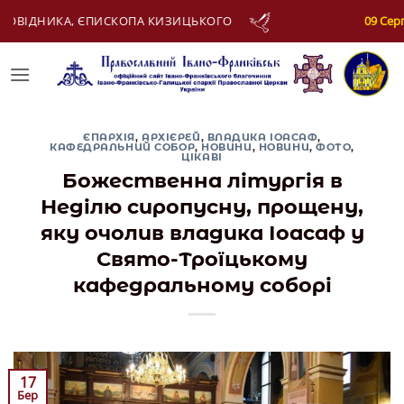
Skip
09 Серпня:
АПОСТОЛА МАТФІЯ
to
content
ЄПАРХІЯ
,
АРХІЄРЕЙ
,
ВЛАДИКА ІОАСАФ
,
КАФЕДРАЛЬНИЙ СОБОР
,
НОВИНИ
,
НОВИНИ
,
ФОТО
,
ЦІКАВІ
Божественна літургія в
Неділю сиропусну, прощену,
яку очолив владика Іоасаф у
Свято-Троїцькому
кафедральному соборі
17
Бер