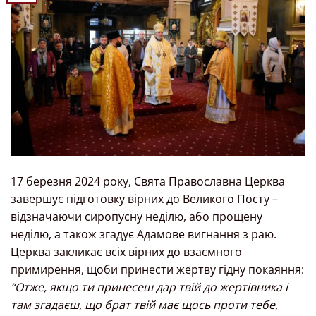
17 березня 2024 року, Свята Православна Церква
завершує підготовку вірних до Великого Посту –
відзначаючи сиропусну неділю, або прощену
неділю, а також згадує Адамове вигнання з раю.
Церква закликає всіх вірних до взаємного
примирення, щоби принести жертву гідну покаяння:
“Отже, якщо ти принесеш дар твій до жертівника і
там згадаєш, що брат твій має щось проти тебе,