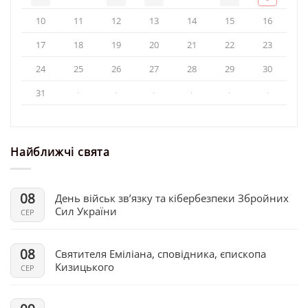
10
11
12
13
14
15
16
17
18
19
20
21
22
23
24
25
26
27
28
29
30
31
·
·
·
·
·
·
Найближчі свята
08
День військ зв’язку та кібербезпеки Збройних
Сил України
СЕР
08
Святителя Еміліана, сповідника, єпископа
Кизицького
СЕР