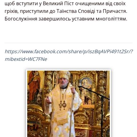
щоб вступити у Великий Піст очищеними від своїх
гріхів, приступили до Таїнства Сповіді та Причастя.
Богослужіння завершилось уставним многоліттям.
https://www.facebook.com/share/p/iszBqAVPi491t2Sr/?
mibextid=WC7FNe