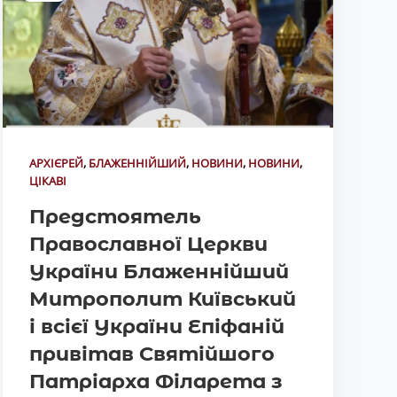
АРХІЄРЕЙ
,
БЛАЖЕННІЙШИЙ
,
НОВИНИ
,
НОВИНИ
,
ЦІКАВІ
Предстоятель
Православної Церкви
України Блаженнійший
Митрополит Київський
і всієї України Епіфаній
привітав Святійшого
Патріарха Філарета з