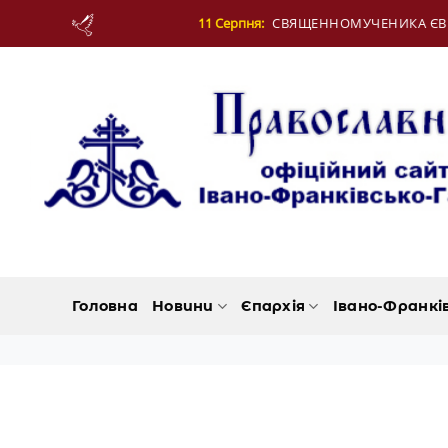
Skip
11 Серпня:
СВЯЩЕННОМУЧЕНИКА ЄВПЛА, АРХІДИЯКОНА
to
content
Головна
Новини
Єпархія
Івано-Франкі