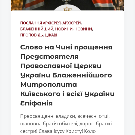
ПОСЛАННЯ АРХІЄРЕЯ
,
АРХІЄРЕЙ
,
БЛАЖЕННІЙШИЙ
,
НОВИНИ
,
НОВИНИ
,
ПРОПОВІДЬ
,
ЦІКАВІ
Слово на Чині прощення
Предстоятеля
Православної Церкви
України Блаженнійшого
Митрополита
Київського і всієї України
Епіфанія
Преосвященні владики, всечесні отці,
шановна братія обителі, дорогі брати і
сестри! Слава Ісусу Христу! Коло