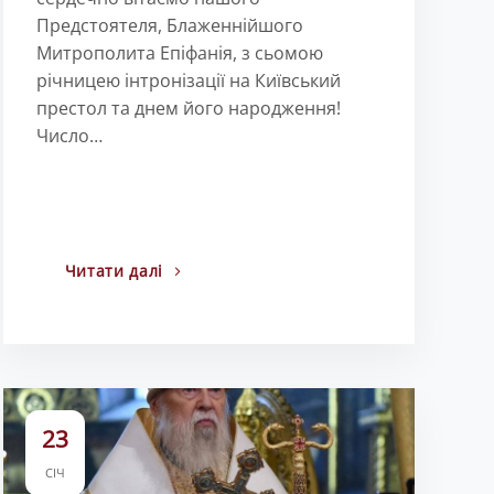
Предстоятеля, Блаженнійшого
Митрополита Епіфанія, з сьомою
річницею інтронізації на Київський
престол та днем його народження!
Число…
Читати далі
23
СІЧ