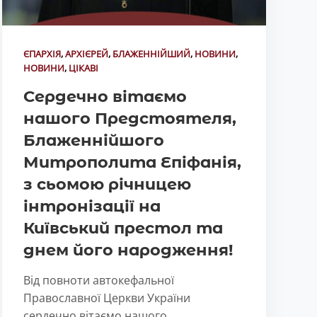
ЄПАРХІЯ
,
АРХІЄРЕЙ
,
БЛАЖЕННІЙШИЙ
,
НОВИНИ
,
НОВИНИ
,
ЦІКАВІ
Сердечно вітаємо
нашого Предстоятеля,
Блаженнійшого
Митрополита Епіфанія,
з сьомою річницею
інтронізації на
Київський престол та
днем його народження!
Від повноти автокефальної
Православної Церкви України
сердечно вітаємо нашого