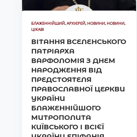
БЛАЖЕННІЙШИЙ
,
АРХІЄРЕЙ
,
НОВИНИ
,
НОВИНИ
,
ЦІКАВІ
ВІТАННЯ ВСЕЛЕНСЬКОГО
ПАТРІАРХА
ВАРФОЛОМІЯ З ДНЕМ
НАРОДЖЕННЯ ВІД
ПРЕДСТОЯТЕЛЯ
ПРАВОСЛАВНОЇ ЦЕРКВИ
УКРАЇНИ
БЛАЖЕННІЙШОГО
МИТРОПОЛИТА
КИЇВСЬКОГО І ВСІЄЇ
УКРАЇНИ ЕПІФАНІЯ