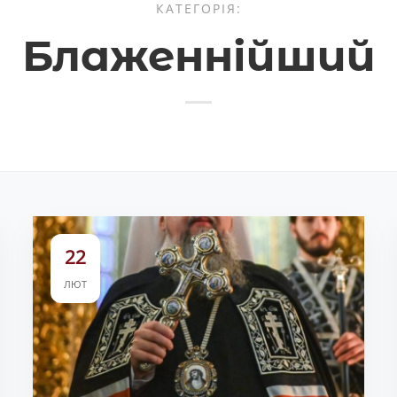
КАТЕГОРІЯ:
Блаженнійший
22
ЛЮТ