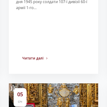
дня 1945 року солдати 107-ї дивізії 60-ї
армії 1-го…
Читати далі
05
СІЧ