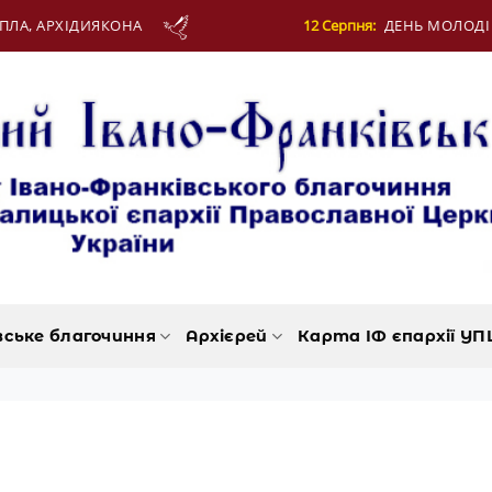
12 Серпня:
ДЕНЬ МОЛОДІ
12
вське благочиння
Архієрей
Карта ІФ єпархії УП