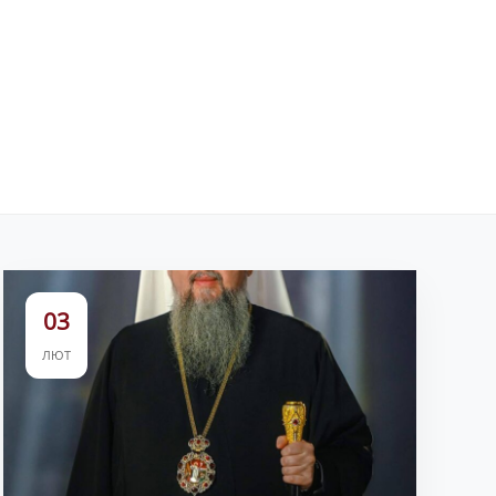
03
ЛЮТ