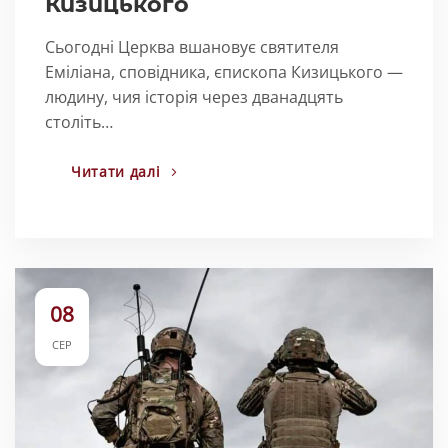
Кизицького
Сьогодні Церква вшановує святителя
Еміліана, сповідника, єпископа Кизицького —
людину, чия історія через дванадцять
століть…
Читати далі
08
СЕР