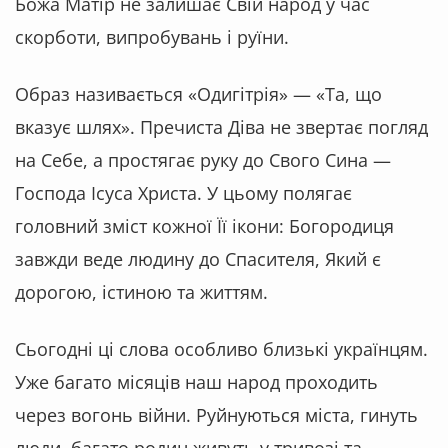
Божа Матір не залишає Свій народ у час
скорботи, випробувань і руїни.
Образ називається
«Одигітрія»
—
«Та, що
вказує шлях»
. Пречиста Діва не звертає погляд
на Себе, а простягає руку до Свого Сина —
Господа Ісуса Христа. У цьому полягає
головний зміст кожної Її ікони: Богородиця
завжди веде людину до Спасителя, Який є
дорогою, істиною та життям.
Сьогодні ці слова особливо близькі українцям.
Уже багато місяців наш народ проходить
через вогонь війни. Руйнуються міста, гинуть
люди, багато родин живуть у тривозі та