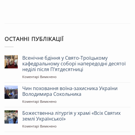
ОСТАННІ ПУБЛІКАЦІЇ
Всенічне бдіння у Свято-Троїцькому
кафедральному соборі напередодні десятої
неділі після Пʼятдесятниці
до
Коментарі Вимкнено
Всенічне
бдіння
Чин поховання воїна-захисника України
у
Володимира Сокольника
Свято-
до
Коментарі Вимкнено
Троїцькому
Чин
кафедральному
поховання
Божественна літургія у храмі «Всіх Святих
соборі
воїна-
напередодні
землі Української»
захисника
десятої
до
Коментарі Вимкнено
України
неділі
Божественна
Володимира
після