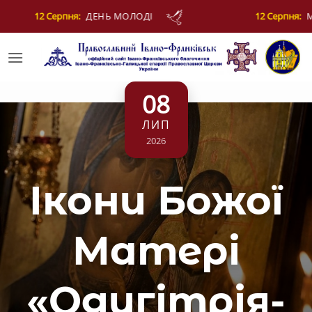
Skip
12 Серпня:
МУЧЕНИКІВ ФОТІЯ Й АНКИТИ ТА БА
to
content
08
ЛИП
2026
Ікони Божої
Матері
«Одигітрія-