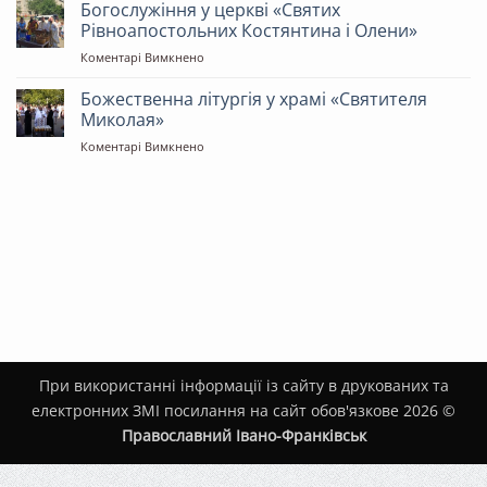
літургія
Богослужіння у церкві «Святих
Сокольника
Пʼятдесятниці
у
Рівноапостольних Костянтина і Олени»
храмі
до
Коментарі Вимкнено
«Всіх
Богослужіння
Святих
у
Божественна літургія у храмі «Святителя
землі
церкві
Української»
Миколая»
«Святих
до
Коментарі Вимкнено
Рівноапостольних
Божественна
Костянтина
літургія
і
у
Олени»
храмі
«Святителя
Миколая»
При використанні інформації із сайту в друкованих та
електронних ЗМІ посилання на сайт обов'язкове 2026 ©
Православний Івано-Франківськ