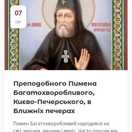
07
СЕР
Преподобного Пимена
Багатохворобливого,
Києво-Печерського, в
Ближніх печерах
Пимен Багатохворобливий народився на
світ хворим, хворим і виріс. Часто просив він