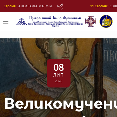
Skip
11 Серпня:
СВЯЩЕННОМУЧЕНИКА ЄВПЛА, АРХІДИЯКО
to
content
08
ЛИП
2026
Великомучен