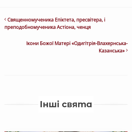
Священномученика Епіктета, пресвітера, і
преподобномученика Астіона, ченця
Ікони Божої Матері «Одигітрія-Влахернська-
Казанська»
Інші свята