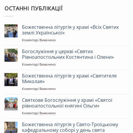
ОСТАННІ ПУБЛІКАЦІЇ
Божественна літургія у храмі «Всіх Святих
землі Української»
до
Коментарі Вимкнено
Божественна
літургія
Богослужіння у церкві «Святих
у
Рівноапостольних Костянтина і Олени»
храмі
до
Коментарі Вимкнено
«Всіх
Богослужіння
Святих
у
Божественна літургія у храмі «Святителя
землі
церкві
Української»
Миколая»
«Святих
до
Коментарі Вимкнено
Рівноапостольних
Божественна
Костянтина
літургія
Святкове Богослужіння у храмі «Святої
і
у
Олени»
рівноапостольної княгині Ольги»
храмі
до
Коментарі Вимкнено
«Святителя
Святкове
Миколая»
Богослужіння
Божественна літургія у Свято-Троїцькому
у
кафедральному соборі у день свята
храмі