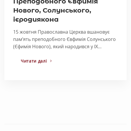
Преподобного Євфимія
Нового, Солунського,
ієродиякона
15 жовтня Православна Церква вшановує
пам’ять преподобного Євфимія Солунського
(Єфимія Нового), який народився у IX…
Читати далі