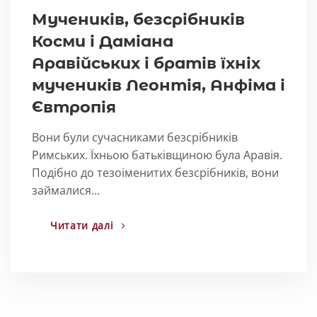
Мучеників, безсрібників
Косми і Даміана
Аравійських і братів їхніх
мучеників Леонтія, Анфіма і
Євтропія
Вони були сучасниками безсрібників
Римських. Їхньою батьківщиною була Аравія.
Подібно до тезоіменитих безсрібників, вони
займалися…
Читати далі