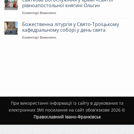
у
Олени»
рівноапостольної княгині Ольги»
храмі
до
Коментарі Вимкнено
«Святителя
Святкове
Миколая»
Богослужіння
Божественна літургія у Свято-Троїцькому
у
кафедральному соборі у день свята
храмі
до
Коментарі Вимкнено
«Святої
Божественна
рівноапостольної
літургія
княгині
у
Ольги»
Свято-
Троїцькому
кафедральному
соборі
у
день
свята
При використанні інформації із сайту в друкованих та
електронних ЗМІ посилання на сайт обов'язкове 2026 ©
Православний Івано-Франківськ