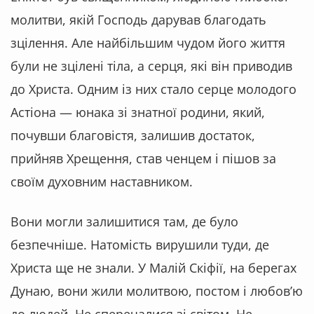
молитви, якій Господь дарував благодать
зцілення. Але найбільшим чудом його життя
були не зцілені тіла, а серця, які він приводив
до Христа. Одним із них стало серце молодого
Астіона — юнака зі знатної родини, який,
почувши благовістя, залишив достаток,
прийняв Хрещення, став ченцем і пішов за
своїм духовним наставником.
Вони могли залишитися там, де було
безпечніше. Натомість вирушили туди, де
Христа ще не знали. У Малій Скіфії, на берегах
Дунаю, вони жили молитвою, постом і любов’ю
до людей. Не сперечалися зі світом. Не