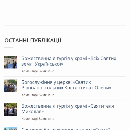
ОСТАННІ ПУБЛІКАЦІЇ
Божественна літургія у храмі «Всіх Святих
землі Української»
до
Коментарі Вимкнено
Божественна
літургія
Богослужіння у церкві «Святих
у
Рівноапостольних Костянтина і Олени»
храмі
до
Коментарі Вимкнено
«Всіх
Богослужіння
Святих
у
Божественна літургія у храмі «Святителя
землі
церкві
Української»
Миколая»
«Святих
до
Коментарі Вимкнено
Рівноапостольних
Божественна
Костянтина
літургія
Святкове Богослужіння у храмі «Святої
і