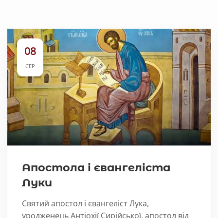
08
СЕР
Апостола і євангеліста
Луки
Святий апостол і євангеліст Лука,
уродженець Антіохії Сирійської, апостол від