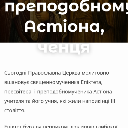
преподобном
Астіона,
ченця
Сьогодні Православна Церква молитовно
вшановує
священномученика Епіктета,
пресвітера, і преподобномученика Астіона
—
учителя та його учня, які жили наприкінці III
століття.
Епіктет був священником, людиною глибокої