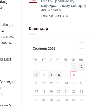
Сер
Свято-Троїцькому
ідь,
храмі
кафедральному соборі у
жя,
«Святої
день свята
рівноапостольної
княгині
до
Коментарі Вимкнено
Ольги»
Божественна
літургія
раїнців
у
Календар
 та
Свято-
Троїцькому
багатьма
кафедральному
апостол
соборі
‹
у
Серпень 2026
›
день
свята
з міст,
ПН
ВТ
СР
ЧТ
ПТ
СБ
НД
·
·
·
·
·
1
2
3
4
5
6
7
9
8
 Господь
10
11
12
13
14
15
16
а
17
18
19
20
21
22
23
ла,
24
25
26
27
28
29
30
рський