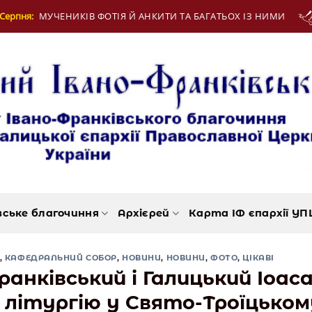
 АНКИТИ ТА БАГАТЬОХ ІЗ НИМИ
13 Серпня:
МУ
вське благочиння
Архієрей
Карта ІФ єпархії УП
,
КАФЕДРАЛЬНИЙ СОБОР
,
НОВИНИ
,
НОВИНИ
,
ФОТО
,
ЦІКАВІ
нківський і Галицький Іоас
літургію у Свято-Троїцьком