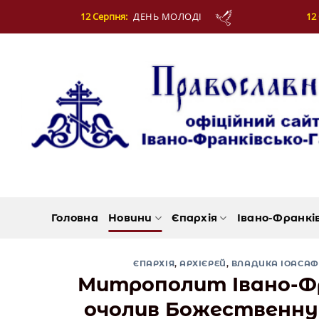
Skip
ЕНЬ МОЛОДІ
12 Серпня:
МУЧЕНИКІВ ФОТІЯ Й
to
content
Головна
Новини
Єпархія
Івано-Франкі
ЄПАРХІЯ
,
АРХІЄРЕЙ
,
ВЛАДИКА ІОАСАФ
Митрополит Івано-Фра
очолив Божественну 