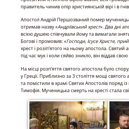
правитель чинив опір християнській вірі і в гні
Апостол Андрій Першозваний помер мученицькою
отримав назву «
Андріївський хрест
». Два дні а
всією душею співчували йому та вимагали зняти
Богові і промовив: «
Господи, Ісусе Христе, прий
хрест і розіп’ятого на ньому апостола. Святий 
під час мук і коли сяйво зникло, він віддав свою
На місці розп’яття святого апостола було сп
у Греції. Приблизно за 3 століття мощі свято
та помістили в храмі Святих Апостолів поряд із
Тимофія. Мученицька смерть на хресті стала св