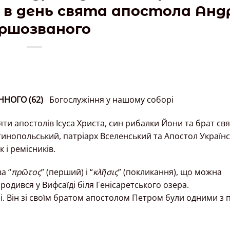
 в день свята апостола Анд
ршозваного
ННОГО (62)
Богослужіння у нашому соборі
яти апостолів Ісуса Христа, син рибалки Йони та брат св
инопольський, патріарх Вселенський та Апостол Українс
і ремісників.
а “
πρῶτος
” (перший) і “
κλῆσις
” (покликання), що можна
ародився у Вифсаїді біля Генісаретського озера.
і. Він зі своїм братом апостолом Петром були одними з 