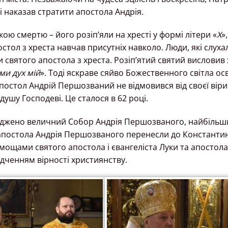
ві наказав стратити апостола Андрія.
 смертю – його розіп’яли на хресті у формі літери «
Х
»
постол з хреста навчав присутніх навколо. Люди, які слуха
 святого апостола з хреста. Розіп’ятий святий висловив 
ми дух мій
». Тоді яскраве сяйво Божественного світла ос
апостол Андрій Першозваний не відмовився від своєї віри
 душу Господеві. Це сталося в 62 році.
оруджено величний Собор Андрія Першозваного, найбільш
го апостола Андрія Першозваного перенесли до Констант
 мощами святого апостола і євангеліста Луки та апостола
ідченням вірності християнству.