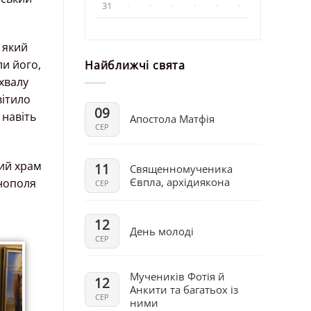
31
·
·
·
·
·
·
, який
ли його,
Найближчі свята
хвалу
вітило
09
 навіть
Апостола Матфія
СЕР
ий храм
11
Священномученика
Євпла, архідиякона
инополя
СЕР
12
День молоді
СЕР
Мучеників Фотія й
12
Анкити та багатьох із
СЕР
ними