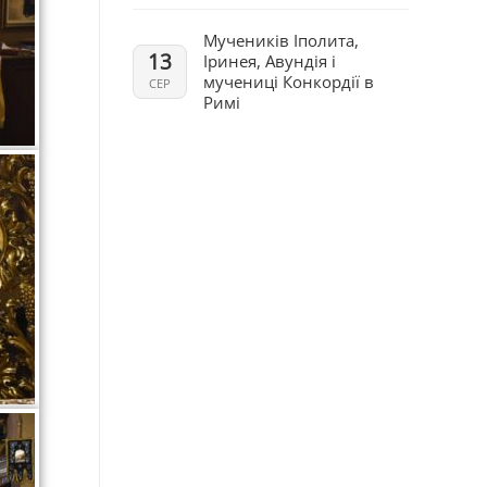
Мучеників Іполита,
13
Іринея, Авундія і
мучениці Конкордії в
СЕР
Римі