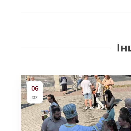
Ін
06
СЕР