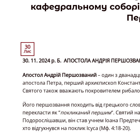
кафедральному соборі
Пе
30
Лис
30. 11. 2024 р. Б.
АПОСТОЛА АНДРІЯ ПЕРШОЗВА
Апостол Андрій Першозваний
– один з дванадц
апостола Петра, перший архиєпископ Констант
Святого також вважають покровителем рибалок 
Його першозвання походить від грецького слов
перекласти як “
покликаний першим
“. Святий н
Подорослішавши, він став учнем Іоана Предтеч
хто відгукнувся на поклик Ісуса (Мф. 4:18-20).