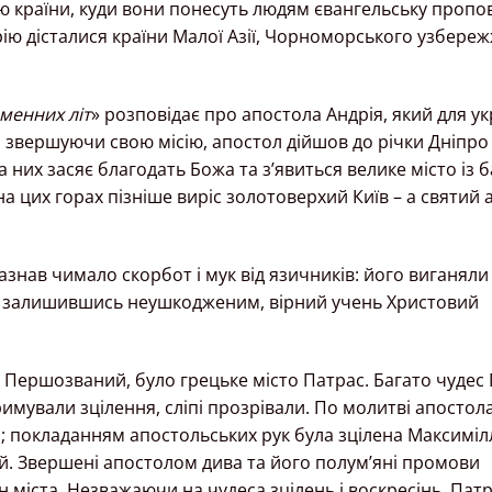
ю країни, куди вони понесуть людям євангельську пропов
рію дісталися країни Малої Азії, Чорноморського узбереж
еменних літ
» розповідає про апостола Андрія, який для ук
 звершуючи свою місію, апостол дійшов до річки Дніпро
а них засяє благодать Божа та з’явиться велике місто із 
 цих горах пізніше виріс золотоверхий Київ – а святий 
нав чимало скорбот і мук від язичників: його виганяли і
е, залишившись неушкодженим, вірний учень Христовий
 Першозваний, було грецьке місто Патрас. Багато чудес
римували зцілення, сліпі прозрівали. По молитві апостол
; покладанням апостольських рук була зцілена Максиміл
ій. Звершені апостолом дива та його полум’яні промови
 міста. Незважаючи на чудеса зцілень і воскресінь, Пат