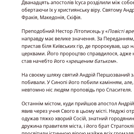
Дванадцять апостолів Ісуса розділили між собо
обертаючи їх у християнську віру. Святому Анд
Фракія, Македонія, Скіфія.
Преподобний Нестор Літописець у «
Повісті вр
направду має велике значення. За Переданням,
пристав біля Київських гір, де пророкував, що н
церквами. Його пророцтво справдилося, адже на
став начебто його «
хрещеним батьком
».
На своєму шляху святий Андрій Першозваний заз
побивали. У Синопі його побили камінням, ал
невтомно ніс людям проповідь про Спасителя.
Останнім містом, куди прийшов апостол Андрій
явив через учня Свого в цьому місті. Недужі от
одужав тяжко хворий Сосій, знатний городянин
дружина правителя міста, і його брат Стратокл
просвітили істинною вірою майже всіх громадян