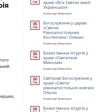
Сер
храмі «Всіх Святих землі
рія
Української»
до
Коментарі Вимкнено
Божественна
літургія
Богослужіння у церкві
06
у
Сер
«Святих
храмі
Рівноапостольних
«Всіх
Костянтина і Олени»
Святих
землі
до
Коментарі Вимкнено
Української»
Богослужіння
у
Божественна літургія у
06
церкві
Сер
храмі «Святителя
ятого
«Святих
Миколая»
Рівноапостольних
ький.
до
Коментарі Вимкнено
Костянтина
Божественна
і
літургія
Олени»
Святкове Богослужіння у
06
у
Сер
храмі «Святої
храмі
рівноапостольної княгині
«Святителя
Ольги»
Миколая»
перших,
до
Коментарі Вимкнено
Святкове
Богослужіння
Божественна літургія у
06
у