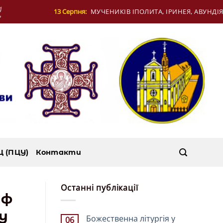
ЧЕНИКІВ ІПОЛИТА, ІРИНЕЯ, АВУНДІЯ І МУЧЕНИЦІ КОНКОРДІЇ В Р
Ц (ПЦУ)
Контакти
Останні публікації
аф
у
Божественна літургія у
06