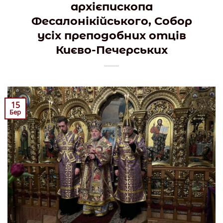
архієпископа
Фесалонікійського, Собор
усіх преподобних отців
Києво-Печерських
15
Бер