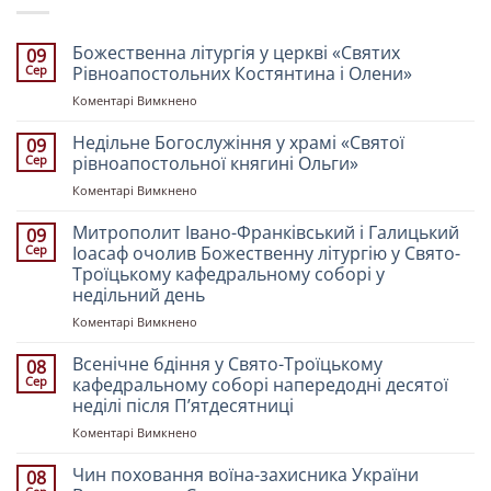
Божественна літургія у церкві «Святих
09
Сер
Рівноапостольних Костянтина і Олени»
до
Коментарі Вимкнено
Божественна
літургія
Недільне Богослужіння у храмі «Святої
09
у
Сер
рівноапостольної княгині Ольги»
церкві
до
Коментарі Вимкнено
«Святих
Недільне
Рівноапостольних
Богослужіння
Митрополит Івано-Франківський і Галицький
Костянтина
09
у
і
Сер
Іоасаф очолив Божественну літургію у Свято-
храмі
Олени»
Троїцькому кафедральному соборі у
«Святої
недільний день
рівноапостольної
княгині
до
Коментарі Вимкнено
Ольги»
Митрополит
Івано-
Всенічне бдіння у Свято-Троїцькому
08
Франківський
Сер
кафедральному соборі напередодні десятої
і
неділі після Пʼятдесятниці
Галицький
до
Коментарі Вимкнено
Іоасаф
Всенічне
очолив
бдіння
Божественну
Чин поховання воїна-захисника України
08
у
літургію