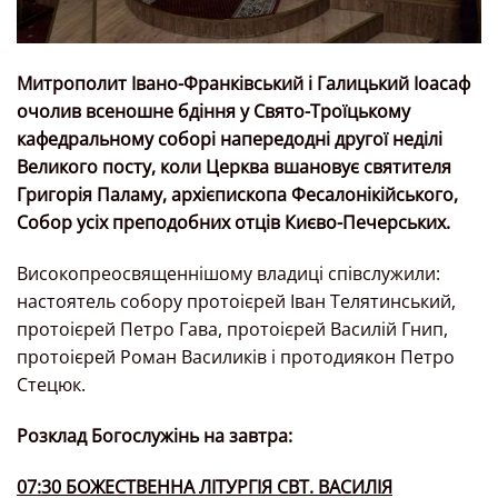
Митрополит Івано-Франківський і Галицький Іоасаф
очолив всеношне бдіння у Свято-Троїцькому
кафедральному соборі напередодні другої неділі
Великого посту, коли Церква вшановує святителя
Григорія Паламу, архієпископа Фесалонікійського,
Собор усіх преподобних отців Києво-Печерських.
Високопреосвященнішому владиці співслужили:
настоятель собору протоієрей Іван Телятинський,
протоієрей Петро Гава, протоієрей Василій Гнип,
протоієрей Роман Василиків і протодиякон Петро
Стецюк.
Розклад Богослужінь на завтра:
07:30 БОЖЕСТВЕННА ЛІТУРГІЯ СВТ. ВАСИЛІЯ