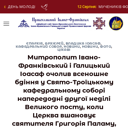
Skip
12 Серпня:
МУЧЕНИКІВ ФОТІЯ Й АНКИТИ ТА БАГАТЬОХ ІЗ НИМ
to
content
ЄПАРХІЯ
,
АРХІЄРЕЙ
,
ВЛАДИКА ІОАСАФ
,
КАФЕДРАЛЬНИЙ СОБОР
,
НОВИНИ
,
НОВИНИ
,
ФОТО
,
ЦІКАВІ
Митрополит Івано-
Франківський і Галицький
Іоасаф очолив всеношне
бдіння у Свято-Троїцькому
кафедральному соборі
напередодні другої неділі
Великого посту, коли
Церква вшановує
святителя Григорія Паламу,