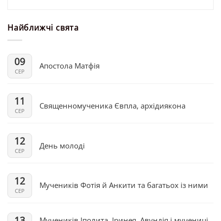
Найближчі свята
09
Апостола Матфія
СЕР
11
Священномученика Євпла, архідиякона
СЕР
12
День молоді
СЕР
12
Мучеників Фотія й Анкити та багатьох із ними
СЕР
13
Мучеників Іполита, Іринея, Авундія і мучениці