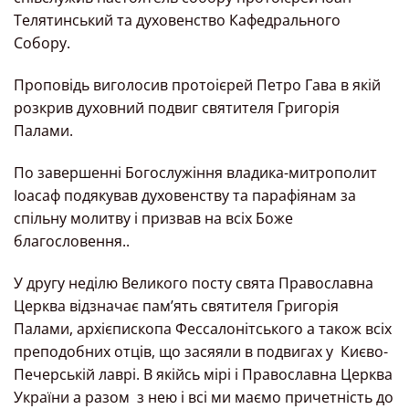
Телятинський та духовенство Кафедрального
Собору.
Проповідь виголосив протоієрей Петро Гава в якій
розкрив духовний подвиг святителя Григорія
Палами.
По завершенні Богослужіння владика-митрополит
Іоасаф подякував духовенству та парафіянам за
спільну молитву і призвав на всіх Боже
благословення..
У другу неділю Великого посту свята Православна
Церква відзначає пам’ять святителя Григорія
Палами, архієпископа Фессалонітського а також всіх
преподобних отців, що засяяли в подвигах у
Києво-
Печерській лаврі. В якійсь мірі і Православна Церква
України а разом
з нею і всі ми маємо причетність до