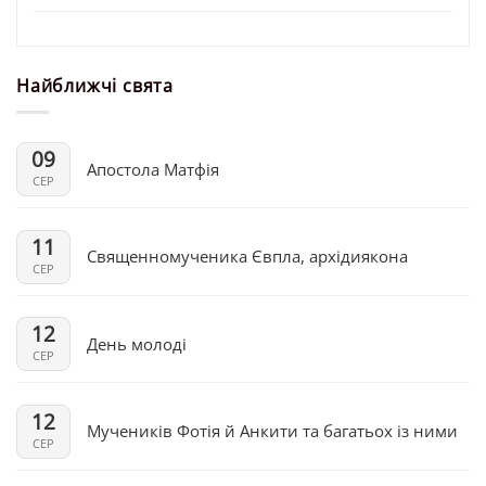
Найближчі свята
09
Апостола Матфія
СЕР
11
Священномученика Євпла, архідиякона
СЕР
12
День молоді
СЕР
12
Мучеників Фотія й Анкити та багатьох із ними
СЕР