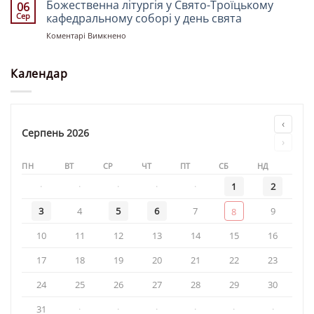
Богослужіння
Божественна літургія у Свято-Троїцькому
06
у
Сер
кафедральному соборі у день свята
храмі
до
Коментарі Вимкнено
«Святої
Божественна
рівноапостольної
літургія
княгині
у
Календар
Ольги»
Свято-
Троїцькому
кафедральному
соборі
‹
у
Серпень 2026
›
день
свята
ПН
ВТ
СР
ЧТ
ПТ
СБ
НД
·
·
·
·
·
1
2
3
4
5
6
7
9
8
10
11
12
13
14
15
16
17
18
19
20
21
22
23
24
25
26
27
28
29
30
31
·
·
·
·
·
·