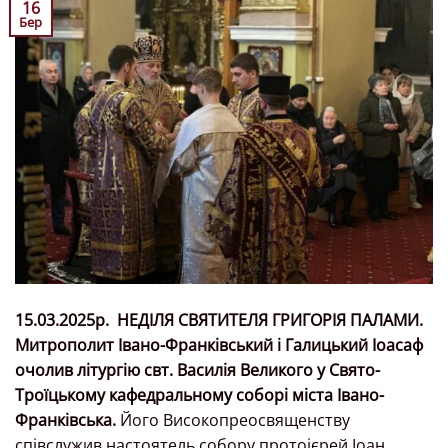
16
Бер
15.03.2025р.
НЕДІЛЯ СВЯТИТЕЛЯ ГРИГОРІЯ ПАЛАМИ.
Митрополит Івано-Франківський і Галицький Іоасаф
очолив літургію свт. Василія Великого у Свято-
Троїцькому кафедральному соборі міста Івано-
Франківська.
Його Високопреосвященству
співслужив настоятель собору протоієрей Іоан