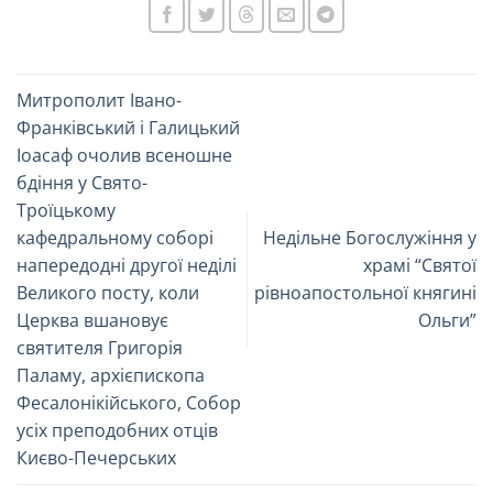
Митрополит Івано-
Франківський і Галицький
Іоасаф очолив всеношне
бдіння у Свято-
Троїцькому
кафедральному соборі
Недільне Богослужіння у
напередодні другої неділі
храмі “Святої
Великого посту, коли
рівноапостольної княгині
Церква вшановує
Ольги”
святителя Григорія
Паламу, архієпископа
Фесалонікійського, Собор
усіх преподобних отців
Києво-Печерських