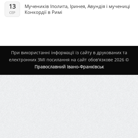
13
Мучеників Іполита, Іринея, Авундія і мучениці
Конкордії в Римі
СЕР
При використанні інформації із сайту в друкованих та
електронних ЗМІ посилання на сайт обов'язкове 2026 ©
Православний Івано-Франківськ