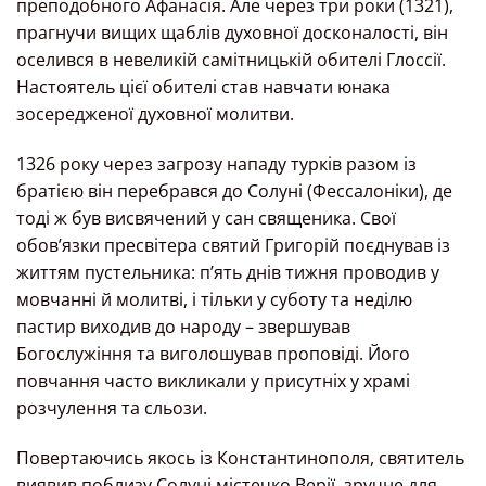
преподобного Афанасія. Але через три роки (1321),
прагнучи вищих щаблів духовної досконалості, він
оселився в невеликій самітницькій обителі Глоссії.
Настоятель цієї обителі став навчати юнака
зосередженої духовної молитви.
1326 року через загрозу нападу турків разом із
братією він перебрався до Солуні (Фессалоніки), де
тоді ж був висвячений у сан священика. Свої
обов’язки пресвітера святий Григорій поєднував із
життям пустельника: п’ять днів тижня проводив у
мовчанні й молитві, і тільки у суботу та неділю
пастир виходив до народу – звершував
Богослужіння та виголошував проповіді. Його
повчання часто викликали у присутніх у храмі
розчулення та сльози.
Повертаючись якось із Константинополя, святитель
виявив поблизу Солуні містечко Верії, зручне для