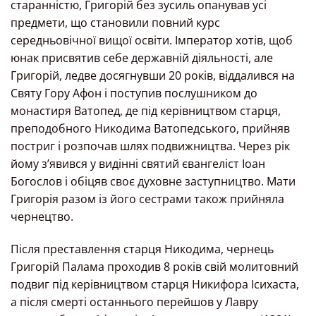
старанністю, Григорій без зусиль опанував усі
предмети, що становили повний курс
середньовічної вищої освіти. Імператор хотів, щоб
юнак присвятив себе державній діяльності, але
Григорій, ледве досягнувши 20 років, віддалився на
Святу Гору Афон і поступив послушником до
монастиря Ватопед, де під керівництвом старця,
преподобного Никодима Ватопедського, прийняв
постриг і розпочав шлях подвижництва. Через рік
йому з’явився у видінні святий євангеліст Іоан
Богослов і обіцяв своє духовне заступництво. Мати
Григорія разом із його сестрами також прийняла
чернецтво.
Після преставлення старця Никодима, чернець
Григорій Палама проходив 8 років свій молитовний
подвиг під керівництвом старця Никифора Ісихаста,
а після смерті останнього перейшов у Лавру