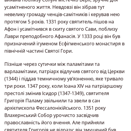
усамітненого життя. Невдовзі він зібрав тут
невелику громаду ченців-самітників і керував нею
протягом 5 років. 1331 року святитель пішов на
Афон і усамітнився в скиту святого Сави, поблизу
Лаври преподобного Афанасія. У 1333 році він був
призначений ігуменом Есфігменського монастиря в
північній частині Святої Гори.
Пізніше через сутички між паламітами та
варлаамітами, патріарх відлучив святого від Церкви
(1344) і піддав темничному ув’язненню, яке тривало
три роки. 1347 року, коли Іоана XIV на патріаршому
престолі змінив Ісидор (1347-1349), святителя
Григорія Паламу звільнили та звели в сан
архієпископа Фессалонікійського. 1351 року
Влахернський Собор урочисто засвідчив
православність його вчення. Але прийняли
святителя Григорія не відразу: він змушений був