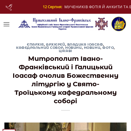
Skip
ЧЕНИКІВ ФОТІЯ Й АНКИТИ ТА БАГАТЬОХ ІЗ НИМИ
to
content
ЄПАРХІЯ
,
АРХІЄРЕЙ
,
ВЛАДИКА ІОАСАФ
,
КАФЕДРАЛЬНИЙ СОБОР
,
НОВИНИ
,
НОВИНИ
,
ФОТО
,
ЦІКАВІ
Митрополит Івано-
Франківський і Галицький
Іоасаф очолив Божественну
літургію у Свято-
Троїцькому кафедральному
соборі