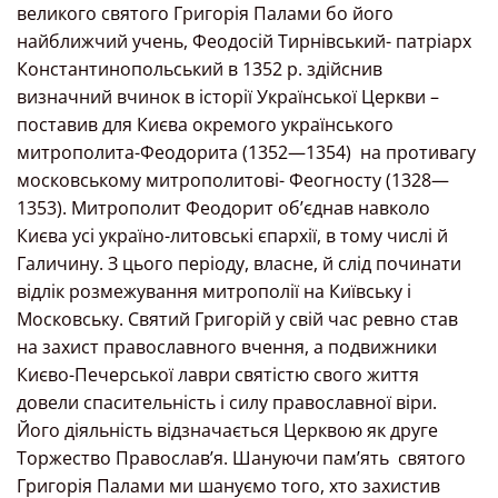
великого святого Григорія Палами бо його
найближчий учень, Феодосій Тирнівський- патріарх
Константинопольський в 1352 р. здійснив
визначний вчинок в історії Української Церкви –
поставив для Києва окремого українського
митрополита-Феодорита (1352—1354)
на противагу
московському митрополитові- Феогносту (1328—
1353). Митрополит Феодорит об’єднав навколо
Києва усі україно-литовські єпархії, в тому числі й
Галичину. З цього періоду, власне, й слід починати
відлік розмежування митрополії на Київську і
Московську. Святий Григорій у свій час ревно став
на захист православного вчення, а подвижники
Києво-Печерської лаври святістю свого життя
довели спасительність і силу православної віри.
Його діяльність відзначається Церквою як друге
Торжество Православ’я. Шануючи пам’ять
святого
Григорія Палами ми шануємо того, хто захистив