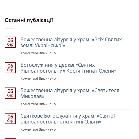
Останні публікації
Божественна літургія у храмі «Всіх Святих
06
Сер
землі Української»
до
Коментарі Вимкнено
Божественна
літургія
Богослужіння у церкві «Святих
06
у
Сер
Рівноапостольних Костянтина і Олени»
храмі
до
Коментарі Вимкнено
«Всіх
Богослужіння
Святих
у
Божественна літургія у храмі «Святителя
землі
06
церкві
Української»
Сер
Миколая»
«Святих
до
Коментарі Вимкнено
Рівноапостольних
Божественна
Костянтина
літургія
Святкове Богослужіння у храмі «Святої
і
06
у
Олени»
Сер
рівноапостольної княгині Ольги»
храмі
до
Коментарі Вимкнено
«Святителя
Святкове
Миколая»