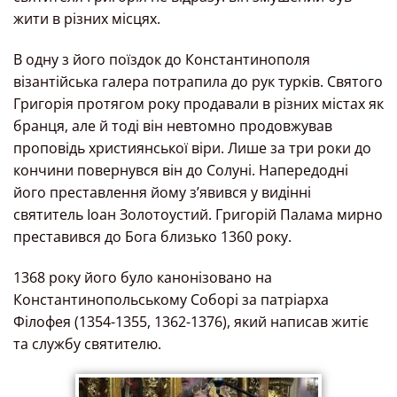
жити в різних місцях.
В одну з його поїздок до Константинополя
візантійська галера потрапила до рук турків. Святого
Григорія протягом року продавали в різних містах як
бранця, але й тоді він невтомно продовжував
проповідь християнської віри. Лише за три роки до
кончини повернувся він до Солуні. Напередодні
його преставлення йому з’явився у видінні
святитель Іоан Золотоустий. Григорій Палама мирно
преставився до Бога близько 1360 року.
1368 року його було канонізовано на
Константинопольському Соборі за патріарха
Філофея (1354-1355, 1362-1376), який написав житіє
та службу святителю.