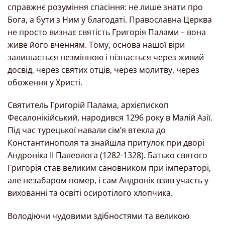
справжнє розуміння спасіння: не лише знати про
Бога, а бути з Ним у благодаті. Православна Церква
не просто визнає святість Григорія Палами – вона
живе його вченням. Тому, основа нашої віри
залишається незмінною і пізнається через живий
досвід, через святих отців, через молитву, через
обоження у Христі.
Святитель Григорій Палама, архієпископ
Фесалонікійський, народився 1296 року в Малій Азії.
Під час турецької навали сім’я втекла до
Константинополя та знайшла притулок при дворі
Андроніка II Палеолога (1282-1328). Батько святого
Григорія став великим сановником при імператорі,
але незабаром помер, і сам Андронік взяв участь у
вихованні та освіті осиротілого хлопчика.
Володіючи чудовими здібностями та великою