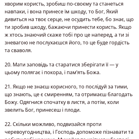
хворим користь, зробиш по-своєму та станеться
навпаки, і вона принесе їм шкоду, то Бог, Який
дивиться на твоє серце, не осудить тебе, бо знає, що
ти зробив шкоду, бажаючи принести користь. Якщо
ж хтось знаючий скаже тобі про це наперед, а ти зі
зневагою не послухаєшся його, то це буде гордість
та сваволя.
20. Мати заповідь та старатися зберігати її — у
цьому полягає і покора, і пам’ять Божа.
21. Якщо не знаєш корисного, то послідуй за тими,
що знають, це є смиренням, та отримаєш благодать
Божу. Одягнися спочатку в листя, а потім, коли
звелить Бог, принесеш і плоди.
22. Скільки можливо, подвизайся проти
черевоугодництва, і Господь допоможе пізнавати та