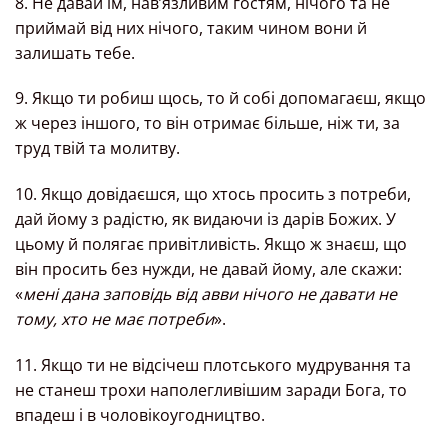
8. Не давай їм, навʼязливим гостям, нічого та не
приймай від них нічого, таким чином вони й
залишать тебе.
9. Якщо ти робиш щось, то й собі допомагаєш, якщо
ж через іншого, то він отримає більше, ніж ти, за
труд твій та молитву.
10. Якщо довідаєшся, що хтось просить з потреби,
дай йому з радістю, як видаючи із дарів Божих. У
цьому й полягає привітливість. Якщо ж знаєш, що
він просить без нужди, не давай йому, але скажи:
«
мені дана заповідь від авви нічого не давати не
тому, хто не має потреби
».
11. Якщо ти не відсічеш плотського мудрування та
не станеш трохи наполегливішим заради Бога, то
впадеш і в чоловікоугодництво.