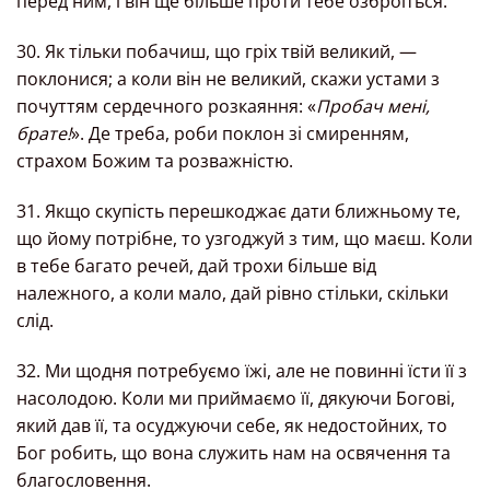
перед ним, і він ще більше проти тебе озброїться.
30. Як тільки побачиш, що гріх твій великий, —
поклонися; а коли він не великий, скажи устами з
почуттям сердечного розкаяння: «
Пробач мені,
брате!
». Де треба, роби поклон зі смиренням,
страхом Божим та розважністю.
31. Якщо скупість перешкоджає дати ближньому те,
що йому потрібне, то узгоджуй з тим, що маєш. Коли
в тебе багато речей, дай трохи більше від
належного, а коли мало, дай рівно стільки, скільки
слід.
32. Ми щодня потребуємо їжі, але не повинні їсти її з
насолодою. Коли ми приймаємо її, дякуючи Богові,
який дав її, та осуджуючи себе, як недостойних, то
Бог робить, що вона служить нам на освячення та
благословення.