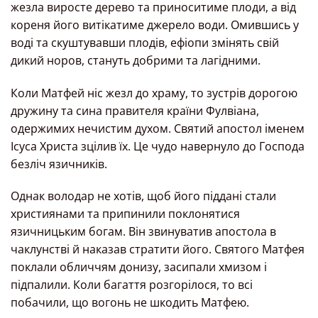
жезла виросте дерево та приноситиме плоди, а від
кореня його витікатиме джерело води. Омившись у
воді та скуштувавши плодів, ефіопи змінять свій
дикий норов, стануть добрими та лагідними.
Коли Матфей ніс жезл до храму, то зустрів дорогою
дружину та сина правителя країни Фулвіана,
одержимих нечистим духом. Святий апостол іменем
Ісуса Христа зцілив їх. Це чудо навернуло до Господа
безліч язичників.
Однак володар не хотів, щоб його піддані стали
християнами та припинили поклонятися
язичницьким богам. Він звинуватив апостола в
чаклунстві й наказав стратити його. Святого Матфея
поклали обличчям донизу, засипали хмизом і
підпалили. Коли багаття розгорілося, то всі
побачили, що вогонь не шкодить Матфею.