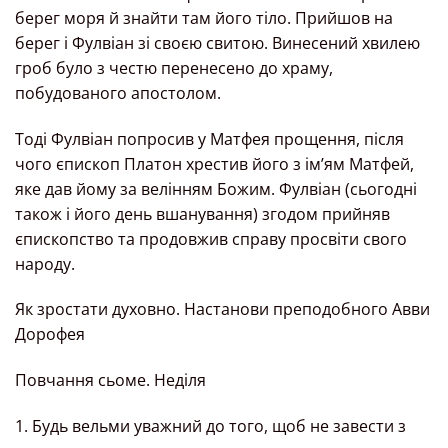
берег моря й знайти там його тіло. Прийшов на
берег і Фулвіан зі своєю свитою. Винесений хвилею
гроб було з честю перенесено до храму,
побудованого апостолом.
Тоді Фулвіан попросив у Матфея прощення, після
чого єпископ Платон хрестив його з ім’ям Матфей,
яке дав йому за велінням Божим. Фулвіан (сьогодні
також і його день вшанування) згодом прийняв
єпископство та продовжив справу просвіти свого
народу.
Як зростати духовно. Настанови преподобного Авви
Дорофея
Повчання сьоме. Неділя
1. Будь вельми уважний до того, щоб не завести з