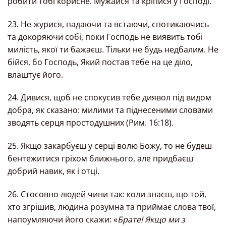
робити тобі корисне. Мужайся та кріпися у Господі.
23. Не журися, падаючи та встаючи, спотикаючись
та докоряючи собі, поки Господь не виявить тобі
милість, якої ти бажаєш. Тільки не будь недбалим. Не
бійся, бо Господь, Який постав тебе на це діло,
влаштує його.
24. Дивися, щоб не спокусив тебе диявол під видом
добра, як сказано: милими та піднесеними словами
зводять серця простодушних (Рим. 16:18).
25. Якщо закарбуєш у серці волю Божу, то не будеш
бентежитися гріхом ближнього, але придбаєш
добрий навик, як і отці.
26. Стосовно людей чини так: коли знаєш, що той,
хто згрішив, людина розумна та приймає слова твої,
напоумляючи його скажи: «
Брате! Якщо ми з