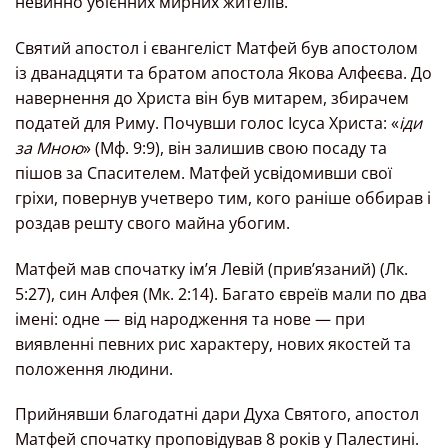
невинно убієнних мирних жителів.
Святий апостол і євангеліст Матфей був апостолом
із дванадцяти та братом апостола Якова Алфеєва. До
навернення до Христа він був митарем, збирачем
податей для Риму. Почувши голос Ісуса Христа: «
іди
за Мною
» (Мф. 9:9), він залишив свою посаду та
пішов за Спасителем. Матфей усвідомивши свої
гріхи, повернув учетверо тим, кого раніше оббирав і
роздав решту свого майна убогим.
Матфей мав спочатку ім’я Левій (прив’язаний) (Лк.
5:27), син Алфея (Мк. 2:14). Багато євреїв мали по два
імені: одне — від народження та нове — при
виявленні певних рис характеру, нових якостей та
положення людини.
Прийнявши благодатні дари Духа Святого, апостол
Матфей спочатку проповідував 8 років у Палестині.