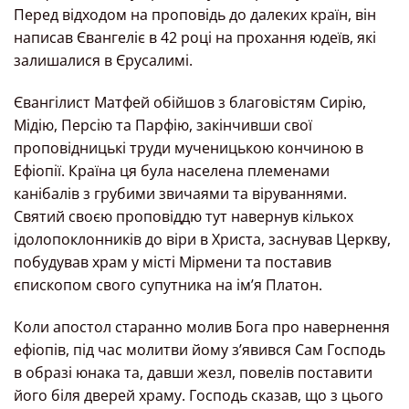
Перед відходом на проповідь до далеких країн, він
написав Євангеліє в 42 році на прохання юдеїв, які
залишалися в Єрусалимі.
Євангілист Матфей обійшов з благовістям Сирію,
Мідію, Персію та Парфію, закінчивши свої
проповідницькі труди мученицькою кончиною в
Ефіопії. Країна ця була населена племенами
канібалів з грубими звичаями та віруваннями.
Святий своєю проповіддю тут навернув кількох
ідолопоклонників до віри в Христа, заснував Церкву,
побудував храм у місті Мірмени та поставив
єпископом свого супутника на ім’я Платон.
Коли апостол старанно молив Бога про навернення
ефіопів, під час молитви йому з’явився Сам Господь
в образі юнака та, давши жезл, повелів поставити
його біля дверей храму. Господь сказав, що з цього