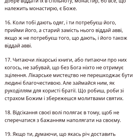
добре віддати їх в спільноту, монастир, бо все, що
належить монастирю, є Боже.
16. Коли тобі дають одяг, і ти потребуєш його,
прийми його, а старий замість нього віддай авві,
якщо ж не потребуєш того, що дають, і його також
віддай авві.
17. Читаючи лікарські книги, або питаючи про них
когось, не забувай, що без Бога ніхто не отримує
зцілення. Лікарське мистецтво не перешкоджає бути
людині благочестивою. Але займайся ним, як
рукоділлям для користі братії. Що робиш, роби зі
страхом Божим і збережешся молитвами святих.
18. Відсікання своєї волі полягає в тому, щоб не
сперечатися з бажанням наполягати на своєму.
19. Якщо ти, думаючи, що якась річ доставить