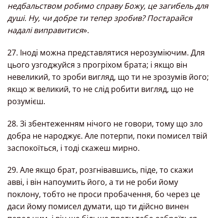
недбальством робимо справу Божу, це загибель для
душі. Ну, чи добре ти тепер зробив? Постарайся
надалі виправитися
».
27. Іноді можна представлятися нерозуміючим. Для
цього узгоджуйся з прогріхом брата; і якщо він
невеликий, то зроби вигляд, що ти не зрозумів його;
якщо ж великий, то не слід робити вигляд, що не
розумієш.
28. Зі збентеженням нічого не говори, тому що зло
добра не народжує. Але потерпи, поки помисел твій
заспокоїться, і тоді скажеш мирно.
29. Але якщо брат, розгнівавшись, піде, то скажи
авві, і він напоумить його, а ти не роби йому
поклону, тобто не проси пробачення, бо через це
даси йому помисел думати, що ти дійсно винен