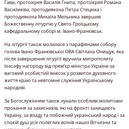
Гави, протоієрея Василія Гнипа, протоієрея Романа
Василиківа, протодиякона Петра Стецюка і
протодиякона Михаїла Мельника звершив
Божественну літургію у Свято-Троїцькому
кафедральному соборі м. Івано-Франківськ.
На літургії також молилася з парафіянами собору
голова Івано-Франківської ОВА Світлана Онищук, яка
після завершення літургії вручила митрополиту
Іоасафу нагороду від прем’єр міністра України за
вагомий особистий внесок у розвиток духовного
життя краю та невтомне служіння Українському
народові.
За Богослужінням також лунали особливі молитовні
прохання за захисників, які на фронті захищають
Україну, за владу та побожний український народ і за
спокій душ усіх полеглих воїнів нашої Вітчизни та