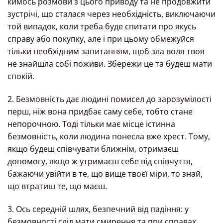
кимось розмови з цього приводу та не продовжити
зустрічі, що сталася через необхідність, виключаючи
той випадок, коли треба буде спитати про якусь
справу або покупку, але і при цьому обмежуйся
тільки необхідним запитанням, щоб зла воля твоя
не знайшла собі поживи. Збережи це та будеш мати
спокій.
2. Безмовність дає людині помисел до зарозумілості
перш, ніж вона придбає саму себе, тобто стане
непорочною. Тоді тільки має місце істинна
безмовність, коли людина понесла вже хрест. Тому,
якщо будеш співчувати ближнім, отримаєш
допомогу, якщо ж утримаєш себе від співчуття,
бажаючи увійти в те, що вище твоєї міри, то знай,
що втратиш те, що маєш.
3. Ось середній шлях, безпечний від падіння: у
безмовності слід мати смирення та при справах