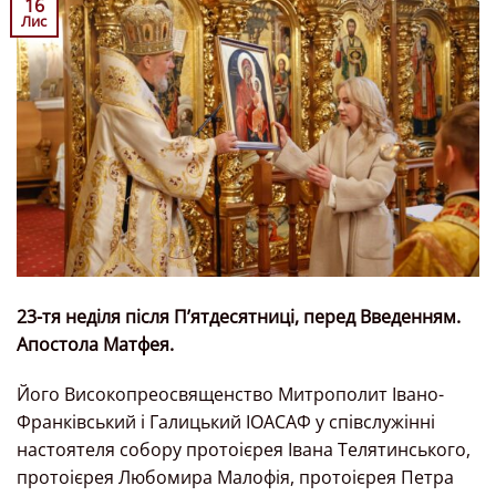
16
Лис
23-тя неділя після П’ятдесятниці, перед Введенням.
Апостола Матфея.
Його Високопреосвященство Митрополит Івано-
Франківський і Галицький ІОАСАФ у співслужінні
настоятеля собору протоієрея Івана Телятинського,
протоієрея Любомира Малофія, протоієрея Петра