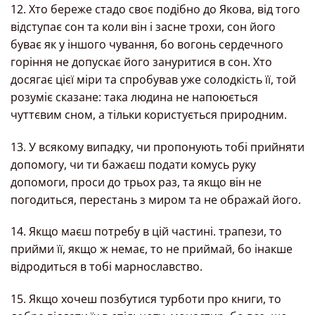
12. Хто береже стадо своє подібно до Якова, від того
відступає сон та коли він і засне трохи, сон його
буває як у іншого чування, бо вогонь сердечного
горіння не допускає його зануритися в сон. Хто
досягає цієї міри та спробував уже солодкість її, той
розуміє сказане: така людина не напоюється
чуттєвим сном, а тільки користується природним.
13. У всякому випадку, чи пропонують тобі прийняти
допомогу, чи ти бажаєш подати комусь руку
допомоги, проси до трьох раз, та якщо він не
погодиться, перестань з миром та не ображай його.
14. Якщо маєш потребу в цій частині. трапези, то
прийми її, якщо ж немає, то не приймай, бо інакше
відродиться в тобі марнославство.
15. Якщо хочеш позбутися турботи про книги, то