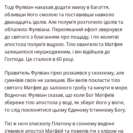
Тоді Фулвіан наказав додати хмизу в багаття,
обливши його смолою та поставивши навколо
дванадцять ідолів. Але полум’я розтопило ідолів та
обпалило Фулвіана. Переляканий ефіоп звернувся
до святого з благанням про пощаду, і по молитві
апостола полум’я вщухло. Тіло євангеліста Матфея
залишилося неушкодженим, і він відійшов до
Господа. Це сталося в 60 році.
Правитель Фулвіан гірко розкаявся у скоєному, але
сумнівів своїх не залишив. Він велів покласти тіло
святого Матфея до залізного гробу та кинути в море.
Водночас Фулвіан сказав, що коли Бог Матфеїв
збереже тіло апостола у воді, як зберіг його у вогні,
то слід поклонятися цьому Єдиному Істинному Богу.
Тієї ж ночі єпископу Платону в сонному видінні
з’явився апостол Матфей та повелів іти з кліром на