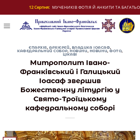
Skip
ОТІЯ Й АНКИТИ ТА БАГАТЬОХ ІЗ НИМИ
13 Сер
to
content
ЄПАРХІЯ
,
АРХІЄРЕЙ
,
ВЛАДИКА ІОАСАФ
,
КАФЕДРАЛЬНИЙ СОБОР
,
НОВИНИ
,
НОВИНИ
,
ФОТО
,
ЦІКАВІ
Митрополит Івано-
Франківський і Галицький
Іоасаф звершив
Божественну літургію у
Свято-Троїцькому
кафедральному соборі