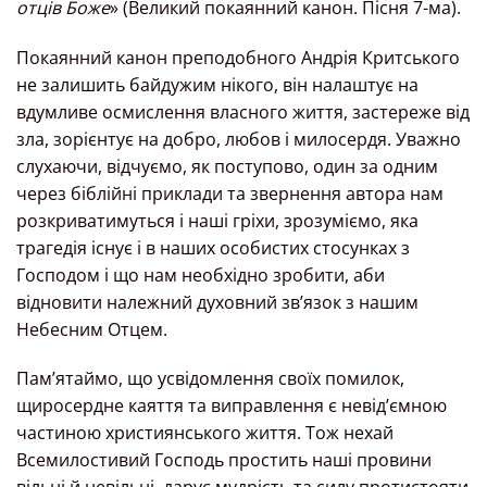
отців Боже
» (Великий покаянний канон. Пісня 7-ма).
Покаянний канон преподобного Андрія Критського
не залишить байдужим нікого, він налаштує на
вдумливе осмислення власного життя, застереже від
зла, зорієнтує на добро, любов і милосердя. Уважно
слухаючи, відчуємо, як поступово, один за одним
через біблійні приклади та звернення автора нам
розкриватимуться і наші гріхи, зрозуміємо, яка
трагедія існує і в наших особистих стосунках з
Господом і що нам необхідно зробити, аби
відновити належний духовний зв’язок з нашим
Небесним Отцем.
Пам’ятаймо, що усвідомлення своїх помилок,
щиросердне каяття та виправлення є невід’ємною
частиною християнського життя. Тож нехай
Всемилостивий Господь простить наші провини