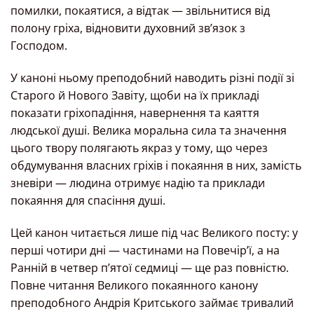
помилки, покаятися, а відтак — звільнитися від
полону гріха, відновити духовний зв’язок з
Господом.
У каноні ньому преподобний наводить різні події зі
Старого й Нового Завіту, щоби на їх прикладі
показати гріхопадіння, навернення та каяття
людської душі. Велика моральна сила та значення
цього твору полягають якраз у тому, що через
обдумування власних гріхів і покаяння в них, замість
зневіри — людина отримує надію та приклади
покаяння для спасіння душі.
Цей канон читається лише під час Великого посту: у
перші чотири дні — частинами на Повечір’ї, а на
Ранній в четвер п’ятої седмиці — ще раз повністю.
Повне читання Великого покаянного канону
преподобного Андрія Критського займає тривалий