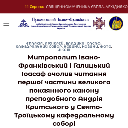
Skip
ЕНИКА ЄВПЛА, АРХІДИЯКОНА
12 Серпня:
ДЕ
to
content
ЄПАРХІЯ
,
АРХІЄРЕЙ
,
ВЛАДИКА ІОАСАФ
,
КАФЕДРАЛЬНИЙ СОБОР
,
НОВИНИ
,
НОВИНИ
,
ФОТО
,
ЦІКАВІ
Митрополит Івано-
Франківський і Галицький
Іоасаф очолив читання
першої частини великого
покаянного канону
преподобного Андрія
Критського у Свято-
Троїцькому кафедральному
соборі