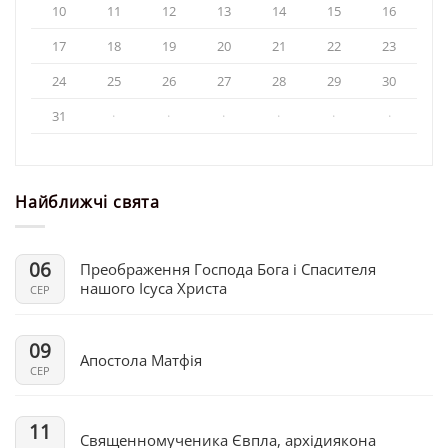
10
11
12
13
14
15
16
17
18
19
20
21
22
23
24
25
26
27
28
29
30
31
·
·
·
·
·
·
Найближчі свята
06
Преображення Господа Бога і Спасителя
нашого Ісуса Христа
СЕР
09
Апостола Матфія
СЕР
11
Священномученика Євпла, архідиякона