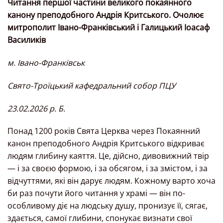
Читання першої частини великого покаянного
канону преподобного Андрія Критського. Очолює
митрополит Івано-Франківський і Галицький Іоасаф
Василиків
м. Івано-Франківськ
Свято-Троїцький кафедральний собор ПЦУ
23.02.2026 р. Б.
Понад 1200 років Свята Церква через Покаянний
канон преподобного Андрія Критського відкриває
людям глибину каяття. Це, дійсно, дивовижний твір
— і за своєю формою, і за обсягом, і за змістом, і за
відчуттями, які він дарує людям. Кожному варто хоча
би раз почути його читання у храмі — він по-
особливому діє на людську душу, пронизує її, сягає,
здається, самої глибини, спонукає визнати свої