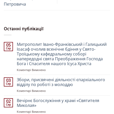
Петровича
Останні публікації
Митрополит Івано-Франківський і Галицький
05
Сер
Іоасаф очолив всенічне бдіння у Свято-
Троїцькому кафедральному соборі
напередодні свята Преображення Господа
Бога і Спасителя нашого Ісуса Христа
до
Коментарі Вимкнено
Митрополит
Івано-
Збори, присвячені діяльності єпархіального
03
Франківський
Сер
відділу по роботі з молоддю
і
до
Коментарі Вимкнено
Галицький
Збори,
Іоасаф
присвячені
Вечірнє Богослужіння у храмі «Святителя
очолив
02
діяльності
всенічне
Сер
Миколая»
єпархіального
бдіння
до
Коментарі Вимкнено
відділу
у