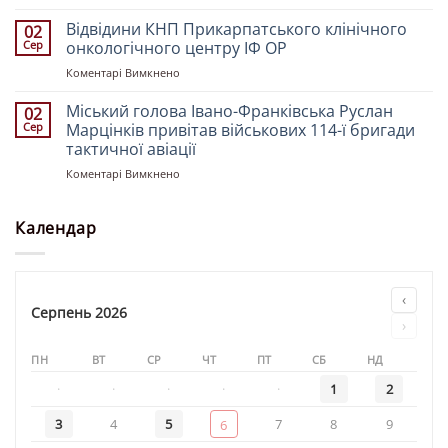
Вечірнє
по
Свято-
Богослужіння
Відвідини КНП Прикарпатського клінічного
роботі
02
Троїцькому
у
з
Сер
онкологічного центру ІФ ОР
кафедральному
храмі
молоддю
соборі
до
Коментарі Вимкнено
«Святителя
напередодні
Відвідини
Миколая»
свята
КНП
Міський голова Івано-Франківська Руслан
02
Преображення
Прикарпатського
Сер
Марцінків привітав військових 114-ї бригади
Господа
клінічного
тактичної авіації
Бога
онкологічного
і
до
Коментарі Вимкнено
центру
Спасителя
Міський
ІФ
нашого
голова
ОР
Ісуса
Івано-
Календар
Христа
Франківська
Руслан
Марцінків
привітав
‹
військових
Серпень 2026
›
114-
ї
ПН
ВТ
СР
ЧТ
ПТ
СБ
НД
бригади
тактичної
·
·
·
·
·
1
2
авіації
3
4
5
7
8
9
6