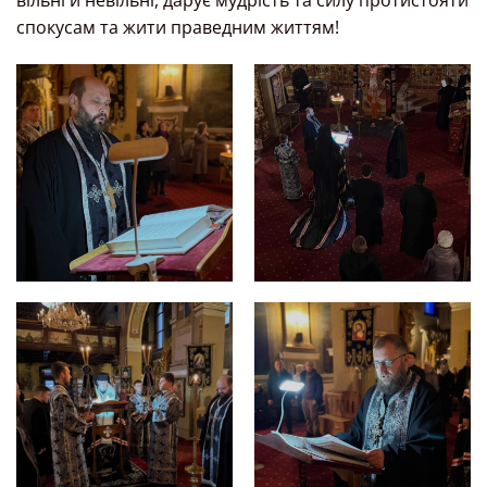
вільні й невільні, дарує мудрість та силу протистояти
спокусам та жити праведним життям!