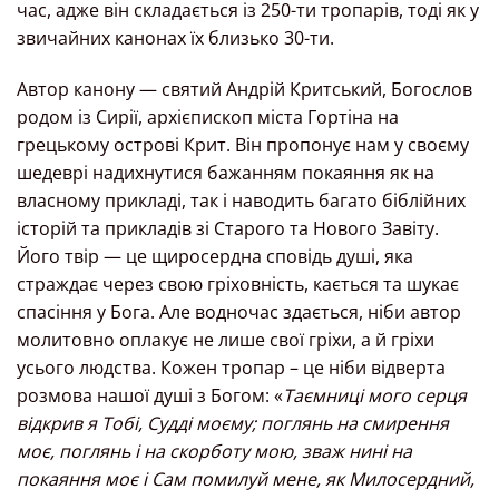
час, адже він складається із 250-ти тропарів, тоді як у
звичайних канонах їх близько 30-ти.
Автор канону — святий Андрій Критський, Богослов
родом із Сирії, архієпископ міста Гортіна на
грецькому острові Крит. Він пропонує нам у своєму
шедеврі надихнутися бажанням покаяння як на
власному прикладі, так і наводить багато біблійних
історій та прикладів зі Старого та Нового Завіту.
Його твір — це щиросердна сповідь душі, яка
страждає через свою гріховність, кається та шукає
спасіння у Бога. Але водночас здається, ніби автор
молитовно оплакує не лише свої гріхи, а й гріхи
усього людства. Кожен тропар – це ніби відверта
розмова нашої душі з Богом: «
Таємниці мого серця
відкрив я Тобі, Судді моєму; поглянь на смирення
моє, поглянь і на скорботу мою, зваж нині на
покаяння моє і Сам помилуй мене, як Милосердний,