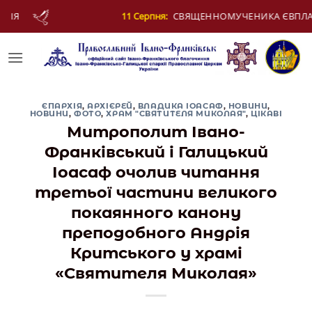
Skip
УЧЕНИКА ЄВПЛА, АРХІДИЯКОНА
12 Серпня:
to
content
ЄПАРХІЯ
,
АРХІЄРЕЙ
,
ВЛАДИКА ІОАСАФ
,
НОВИНИ
,
НОВИНИ
,
ФОТО
,
ХРАМ "СВЯТИТЕЛЯ МИКОЛАЯ"
,
ЦІКАВІ
Митрополит Івано-
Франківський і Галицький
Іоасаф очолив читання
третьої частини великого
покаянного канону
преподобного Андрія
Критського у храмі
«Святителя Миколая»