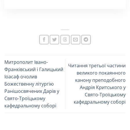
Митрополит Івано-
Читання третьої частини
Франківський і Галицький
великого покаянного
Іоасаф очолив
канону преподобного
Божественну літургію
Андрія Критського у
Ранішосвячених Дарів у
Свято-Троїцькому
Свято-Троїцькому
кафедральному соборі
кафедральному соборі