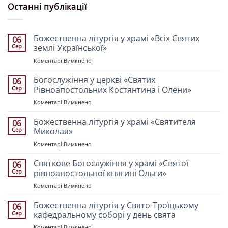
Останні публікації
Божественна літургія у храмі «Всіх Святих
06
Сер
землі Української»
до
Коментарі Вимкнено
Божественна
літургія
Богослужіння у церкві «Святих
06
у
Сер
Рівноапостольних Костянтина і Олени»
храмі
до
Коментарі Вимкнено
«Всіх
Богослужіння
Святих
у
Божественна літургія у храмі «Святителя
землі
06
церкві
Української»
Сер
Миколая»
«Святих
до
Коментарі Вимкнено
Рівноапостольних
Божественна
Костянтина
літургія
Святкове Богослужіння у храмі «Святої
і
06
у
Олени»
Сер
рівноапостольної княгині Ольги»
храмі
до
Коментарі Вимкнено
«Святителя
Святкове
Миколая»
Богослужіння
Божественна літургія у Свято-Троїцькому
06
у
Сер
кафедральному соборі у день свята
храмі
до
Коментарі Вимкнено