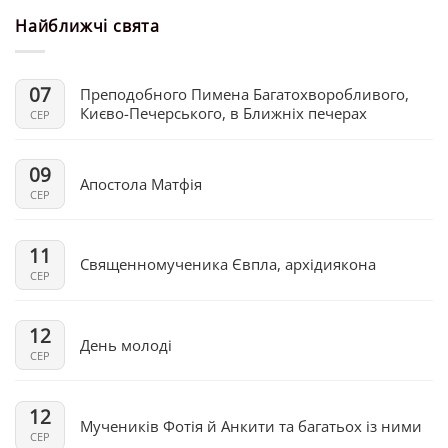
Найближчі свята
07
Преподобного Пимена Багатохворобливого,
Києво-Печерського, в Ближніх печерах
СЕР
09
Апостола Матфія
СЕР
11
Священномученика Євпла, архідиякона
СЕР
12
День молоді
СЕР
12
Мучеників Фотія й Анкити та багатьох із ними
СЕР