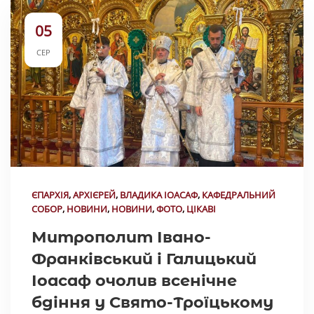
05
СЕР
ЄПАРХІЯ
,
АРХІЄРЕЙ
,
ВЛАДИКА ІОАСАФ
,
КАФЕДРАЛЬНИЙ
СОБОР
,
НОВИНИ
,
НОВИНИ
,
ФОТО
,
ЦІКАВІ
Митрополит Івано-
Франківський і Галицький
Іоасаф очолив всенічне
бдіння у Свято-Троїцькому