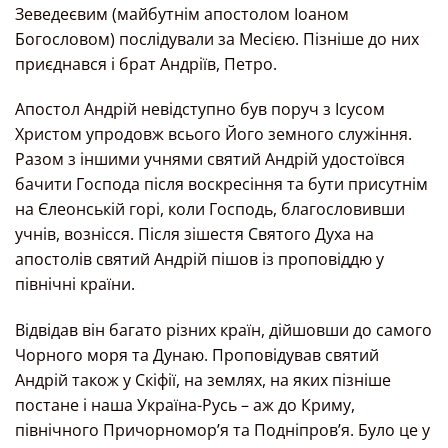
Зеведеєвим (майбутнім апостолом Іоаном
Богословом) послідували за Месією. Пізніше до них
приєднався і брат Андріїв, Петро.
Апостол Андрій невідступно був поруч з Ісусом
Христом упродовж всього Його земного служіння.
Разом з іншими учнями святий Андрій удостоївся
бачити Господа після воскресіння та бути присутнім
на Єлеонській горі, коли Господь, благословивши
учнів, вознісся. Після зішестя Святого Духа на
апостолів святий Андрій пішов із проповіддю у
північні країни.
Відвідав він багато різних країн, дійшовши до самого
Чорного моря та Дунаю. Проповідував святий
Андрій також у Скіфії, на землях, на яких пізніше
постане і наша Україна-Русь – аж до Криму,
північного Причорноморʼя та Подніпровʼя. Було це у