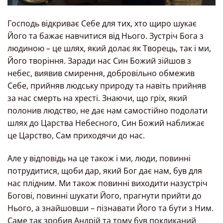
Господь відкриває Себе для тих, хто щиро шукає
Його та бажає навчитися від Нього. Зустріч Бога з
людиною – це шлях, який долає як Творець, так і ми,
Його творіння. Заради нас Син Божий зійшов з
небес, виявив смирення, добровільно обмежив
Себе, прийняв людську природу та навіть прийняв
за нас смерть на хресті. Знаючи, що гріх, який
полонив людство, не дає нам самостійно подолати
шлях до Царства Небесного, Син Божий наближає
це Царство, Сам приходячи до нас.
Але у відповідь на це також і ми, люди, повинні
потрудитися, щоби дар, який Бог дає нам, був для
нас плідним. Ми також повинні виходити назустріч
Богові, повинні шукати Його, прагнути прийти до
Нього, а знайшовши – пізнавати Його та бути з Ним.
Саме так зробив Андрій та тому був покликаний