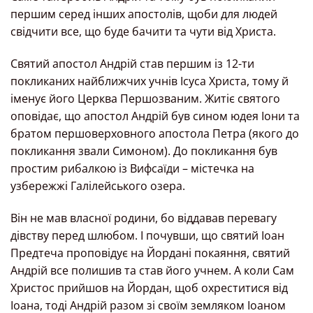
першим серед інших апостолів, щоби для людей
свідчити все, що буде бачити та чути від Христа.
Святий апостол Андрій став першим із 12-ти
покликаних найближчих учнів Ісуса Христа, тому й
іменує його Церква Першозваним. Житіє святого
оповідає, що апостол Андрій був сином юдея Іони та
братом першоверховного апостола Петра (якого до
покликання звали Симоном). До покликання був
простим рибалкою із Вифсаїди – містечка на
узбережжі Галілейського озера.
Він не мав власної родини, бо віддавав перевагу
дівству перед шлюбом. І почувши, що святий Іоан
Предтеча проповідує на Йордані покаяння, святий
Андрій все полишив та став його учнем. А коли Сам
Христос прийшов на Йордан, щоб охреститися від
Іоана, тоді Андрій разом зі своїм земляком Іоаном