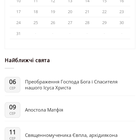
10
11
12
13
14
15
16
17
18
19
20
21
22
23
24
25
26
27
28
29
30
31
·
·
·
·
·
·
Найближчі свята
06
Преображення Господа Бога і Спасителя
нашого Ісуса Христа
СЕР
09
Апостола Матфія
СЕР
11
Священномученика Євпла, архідиякона
СЕР