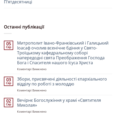
Пʼятдесятниці
Останні публікації
Митрополит Івано-Франківський і Галицький
05
Сер
Іоасаф очолив всенічне бдіння у Свято-
Троїцькому кафедральному соборі
напередодні свята Преображення Господа
Бога і Спасителя нашого Ісуса Христа
до
Коментарі Вимкнено
Митрополит
Івано-
Збори, присвячені діяльності єпархіального
03
Франківський
Сер
відділу по роботі з молоддю
і
до
Коментарі Вимкнено
Галицький
Збори,
Іоасаф
присвячені
Вечірнє Богослужіння у храмі «Святителя
очолив
02
діяльності
всенічне
Сер
Миколая»
єпархіального
бдіння
до
Коментарі Вимкнено
відділу
у
Вечірнє