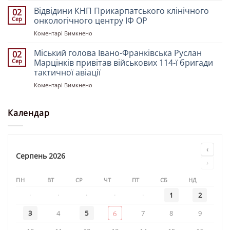
по
Свято-
Богослужіння
Відвідини КНП Прикарпатського клінічного
роботі
02
Троїцькому
у
з
Сер
онкологічного центру ІФ ОР
кафедральному
храмі
молоддю
соборі
до
Коментарі Вимкнено
«Святителя
напередодні
Відвідини
Миколая»
свята
КНП
Міський голова Івано-Франківська Руслан
02
Преображення
Прикарпатського
Сер
Марцінків привітав військових 114-ї бригади
Господа
клінічного
тактичної авіації
Бога
онкологічного
і
до
Коментарі Вимкнено
центру
Спасителя
Міський
ІФ
нашого
голова
ОР
Ісуса
Івано-
Календар
Христа
Франківська
Руслан
Марцінків
привітав
‹
військових
Серпень 2026
›
114-
ї
ПН
ВТ
СР
ЧТ
ПТ
СБ
НД
бригади
тактичної
·
·
·
·
·
1
2
авіації
3
4
5
7
8
9
6