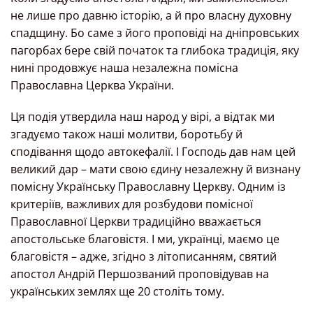
не лише про давню історію, а й про власну духовну
спадщину. Бо саме з його проповіді на дніпровських
пагорбах бере свій початок та глибока традиція, яку
нині продовжує наша незалежна помісна
Православна Церква України.
Ця подія утвердила наш народ у вірі, а відтак ми
згадуємо також наші молитви, боротьбу й
сподівання щодо автокефалії. І Господь дав нам цей
великий дар – мати свою єдину незалежну й визнану
помісну Українську Православну Церкву. Одним із
критеріїв, важливих для розбудови помісної
Православної Церкви традиційно вважається
апостольське благовістя. І ми, українці, маємо це
благовістя – адже, згідно з літописанням, святий
апостол Андрій Першозваний проповідував на
українських землях ще 20 століть тому.