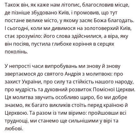
Також він, як каже нам літопис, благословив місце,
де пізніше збудовано Київ, і промовив, що тут
постане велике місто, у якому засяє Божа благодать.
І сьогодні, коли ми дивимося на золотоверхий Київ,
стає зрозуміло: його слова здійснилися, а віра, яку
він посіяв, пустила глибоке коріння в серцях
поколінь.
У непрості часи випробувань ми знову й знову
звертаємося до святого Андрія з молитвою: про
захист України, про силу та стійкість нашого народу,
про мудрість та духовний розвиток Помісної Церкви.
Ця молитва звучить особливо щиро, бо ми добре
знаємо, як багато викликів стоїть перед країною й
Церквою. Та разом із тим віримо: пройшовши всі
труднощі, ми станемо ще сильнішими у вірі та
любові.