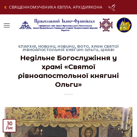
Skip
ДИЯКОНА
12 Серпня:
ДЕНЬ МОЛОДІ
to
content
ЄПАРХІЯ
,
НОВИНИ
,
НОВИНИ
,
ФОТО
,
ХРАМ СВЯТОЇ
РІВНОАПОСТОЛЬНОЇ КНЯГИНІ ОЛЬГИ
,
ЦІКАВІ
Недільне Богослужіння у
храмі «Святої
рівноапостольної княгині
Ольги»
30
Лис