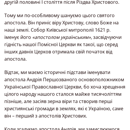
другій половині І століття після Різдва Христового.
Тому ми по-особливому шануємо цього святого
апостола. Він приніс віру Христову, слово Боже на
наші землі. Собор Київської митрополії 1621 р.
іменує його
«апостолом українським»
, засвідчуючи
гідність нашої Помісної Церкви як такої, що серед
інших давніх Церков отримала свій початок від
апостола.
Відтак, ми маємо історичні підстави іменувати
апостола Андрія Першозваного основоположником
Української Православної Церкви, бо хоча хрещення
цілого народу нашого сталося майже тисячоліттям
пізніше, але засіяв зерна віри та створив перші
християнські громади в землях, які є Україною, саме
він – перший з апостолів Христових.
Коли згадуємо апостола Андрія, ми замислюємося