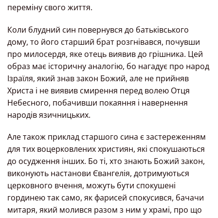
переміну свого життя.
Коли блудний син повернувся до батьківського
дому, то його старший брат розгнівався, почувши
про милосердя, яке отець виявив до грішника. Цей
образ має історичну аналогію, бо нагадує про народ
Ізраїля, який знав закон Божий, але не прийняв
Христа і не виявив смирення перед волею Отця
Небесного, побачивши покаяння і навернення
народів язичницьких.
Але також приклад старшого сина є застереженням
для тих воцерковлених християн, які спокушаються
до осудження інших. Бо ті, хто знають Божий закон,
виконують настанови Євангелія, дотримуються
церковного вчення, можуть бути спокушені
гординею так само, як фарисей спокусився, бачачи
митаря, який молився разом з ним у храмі, про що