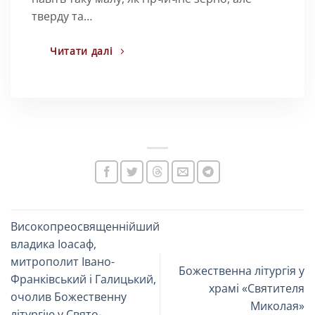
тверду та…
Читати далі
Високопреосвященнійший
владика Іоасаф,
митрополит Івано-
Божественна літургія у
Франківський і Галицький,
храмі «Святителя
очолив Божественну
Миколая»
літургію у Свято-