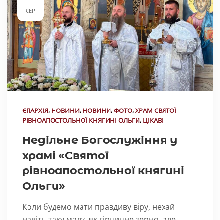
СЕР
ЄПАРХІЯ
,
НОВИНИ
,
НОВИНИ
,
ФОТО
,
ХРАМ СВЯТОЇ
РІВНОАПОСТОЛЬНОЇ КНЯГИНІ ОЛЬГИ
,
ЦІКАВІ
Недільне Богослужіння у
храмі «Святої
рівноапостольної княгині
Ольги»
Коли будемо мати правдиву віру, нехай
навіть таку малу, як гірчичне зерно, але