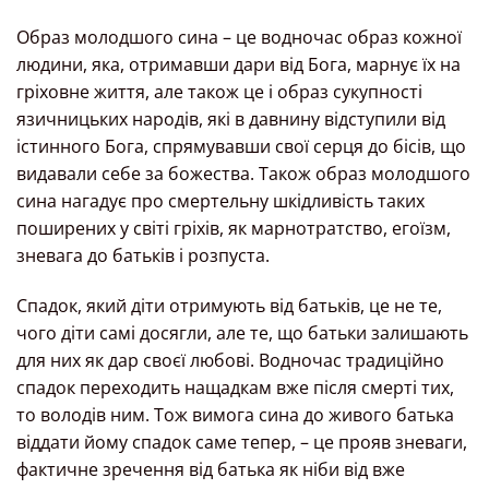
Образ молодшого сина – це водночас образ кожної
людини, яка, отримавши дари від Бога, марнує їх на
гріховне життя, але також це і образ сукупності
язичницьких народів, які в давнину відступили від
істинного Бога, спрямувавши свої серця до бісів, що
видавали себе за божества. Також образ молодшого
сина нагадує про смертельну шкідливість таких
поширених у світі гріхів, як марнотратство, егоїзм,
зневага до батьків і розпуста.
Спадок, який діти отримують від батьків, це не те,
чого діти самі досягли, але те, що батьки залишають
для них як дар своєї любові. Водночас традиційно
спадок переходить нащадкам вже після смерті тих,
то володів ним. Тож вимога сина до живого батька
віддати йому спадок саме тепер, – це прояв зневаги,
фактичне зречення від батька як ніби від вже