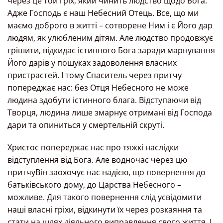
через це той гріх, який чинить людство щодо Бога.
Адже Господь є наш Небесний Отець. Все, що ми
маємо доброго в житті – сотворене Ним і є Його дар
людям, як улюбленим дітям. Але людство продовжує
грішити, відкидає істинного Бога заради марнування
Його дарів у пошуках задоволення власних
пристрастей. І тому Спаситель через притчу
попереджає нас: без Отця Небесного не може
людина здобути істинного блага. Відступаючи від
Творця, людина лише змарнує отримані від Господа
дари та опиниться у смертельній скруті.
Христос попереджає нас про тяжкі наслідки
відступлення від Бога. Але водночас через цю
притчуВін заохочує нас надією, що повернення до
батьківського дому, до Царства Небесного –
можливе. Для такого повернення слід усвідомити
наші власні гріхи, відкинути їх через розкаяння та
стати на шлях діяльного виправлення свого життя. І