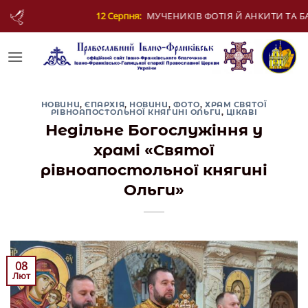
Skip
КІВ ФОТІЯ Й АНКИТИ ТА БАГАТЬОХ ІЗ НИМИ
to
content
НОВИНИ
,
ЄПАРХІЯ
,
НОВИНИ
,
ФОТО
,
ХРАМ СВЯТОЇ
РІВНОАПОСТОЛЬНОЇ КНЯГИНІ ОЛЬГИ
,
ЦІКАВІ
Недільне Богослужіння у
храмі «Святої
рівноапостольної княгині
Ольги»
08
Лют