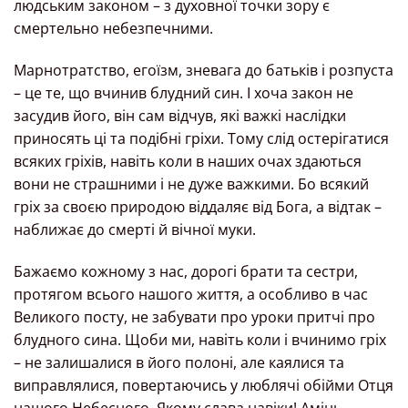
людським законом – з духовної точки зору є
смертельно небезпечними.
Марнотратство, егоїзм, зневага до батьків і розпуста
– це те, що вчинив блудний син. І хоча закон не
засудив його, він сам відчув, які важкі наслідки
приносять ці та подібні гріхи. Тому слід остерігатися
всяких гріхів, навіть коли в наших очах здаються
вони не страшними і не дуже важкими. Бо всякий
гріх за своєю природою віддаляє від Бога, а відтак –
наближає до смерті й вічної муки.
Бажаємо кожному з нас, дорогі брати та сестри,
протягом всього нашого життя, а особливо в час
Великого посту, не забувати про уроки притчі про
блудного сина. Щоби ми, навіть коли і вчинимо гріх
– не залишалися в його полоні, але каялися та
виправлялися, повертаючись у люблячі обійми Отця
нашого Небесного, Якому слава навіки! Амінь.