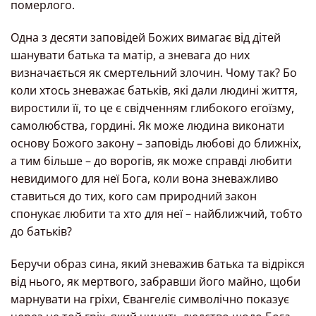
померлого.
Одна з десяти заповідей Божих вимагає від дітей
шанувати батька та матір, а зневага до них
визначається як смертельний злочин. Чому так? Бо
коли хтось зневажає батьків, які дали людині життя,
виростили її, то це є свідченням глибокого егоїзму,
самолюбства, гордині. Як може людина виконати
основу Божого закону – заповідь любові до ближніх,
а тим більше – до ворогів, як може справді любити
невидимого для неї Бога, коли вона зневажливо
ставиться до тих, кого сам природний закон
спонукає любити та хто для неї – найближчий, тобто
до батьків?
Беручи образ сина, який зневажив батька та відрікся
від нього, як мертвого, забравши його майно, щоби
марнувати на гріхи, Євангеліє символічно показує