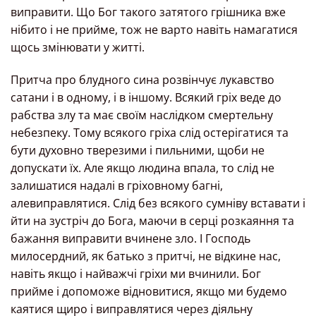
виправити. Що Бог такого затятого грішника вже
нібито і не прийме, тож не варто навіть намагатися
щось змінювати у житті.
Притча про блудного сина розвінчує лукавство
сатани і в одному, і в іншому. Всякий гріх веде до
рабства злу та має своїм наслідком смертельну
небезпеку. Тому всякого гріха слід остерігатися та
бути духовно тверезими і пильними, щоби не
допускати їх. Але якщо людина впала, то слід не
залишатися надалі в гріховному багні,
алевиправлятися. Слід без всякого сумніву вставати і
йти на зустріч до Бога, маючи в серці розкаяння та
бажання виправити вчинене зло. І Господь
милосердний, як батько з притчі, не відкине нас,
навіть якщо і найважчі гріхи ми вчинили. Бог
прийме і допоможе відновитися, якщо ми будемо
каятися щиро і виправлятися через діяльну