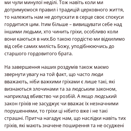
ми чули минулої неділі. Тож навіть коли ми
дотримуємося правил і традицій церковного життя,
то належить нам не допускати в серце своє спокуси
гордитися цим. Ітим більше – вивищувати себе над
іншими людьми, хто чинить гріхи, особливо коли
вони каються в них.Бо такою гордістю ми відхилимо
від себе самих милість Божу, уподібнюючись до
старшого гордовитого брата.
На завершення наших роздумів також маємо
звернути увагу на той факт, що часто люди
вважають, ніби важкими гріхами є лише такі, які
визнаються злочинами та за людським законом,
наприклад вбивство чи розбій. А якщо людський
закон гріхів не засуджує чи вважає їх незначними
порушеннями, то гріхи ці нібито вже і не такі
страшні. Притча нагадує нам, що наслідки навіть тих
гріхів, які мають значене поширення та не осуджені