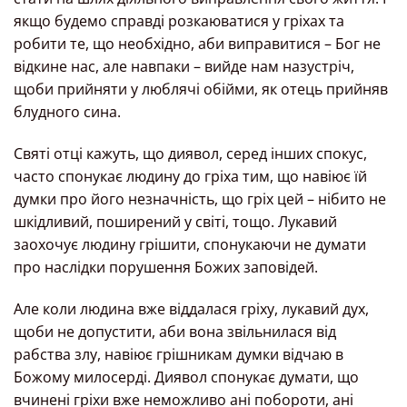
якщо будемо справді розкаюватися у гріхах та
робити те, що необхідно, аби виправитися – Бог не
відкине нас, але навпаки – вийде нам назустріч,
щоби прийняти у люблячі обійми, як отець прийняв
блудного сина.
Святі отці кажуть, що диявол, серед інших спокус,
часто спонукає людину до гріха тим, що навіює їй
думки про його незначність, що гріх цей – нібито не
шкідливий, поширений у світі, тощо. Лукавий
заохочує людину грішити, спонукаючи не думати
про наслідки порушення Божих заповідей.
Але коли людина вже віддалася гріху, лукавий дух,
щоби не допустити, аби вона звільнилася від
рабства злу, навіює грішникам думки відчаю в
Божому милосерді. Диявол спонукає думати, що
вчинені гріхи вже неможливо ані побороти, ані