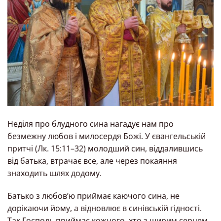
Неділя про блудного сина нагадує нам про
безмежну любов і милосердя Божі. У євангельській
притчі (Лк. 15:11–32) молодший син, віддалившись
від батька, втрачає все, але через покаяння
знаходить шлях додому.
Батько з любов’ю приймає каючого сина, не
дорікаючи йому, а відновлює в синівській гідності.
Так Господь приймає кожного, хто з щирим серцем