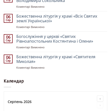
Володимира Сокольника
Свято-
до
Коментарі Вимкнено
Троїцькому
Чин
кафедральному
поховання
Божественна літургія у храмі «Всіх Святих
соборі
06
воїна-
напередодні
Сер
землі Української»
захисника
десятої
до
Коментарі Вимкнено
України
неділі
Божественна
Володимира
після
літургія
Богослужіння у церкві «Святих
Сокольника
06
Пʼятдесятниці
у
Сер
Рівноапостольних Костянтина і Олени»
храмі
до
Коментарі Вимкнено
«Всіх
Богослужіння
Святих
у
Божественна літургія у храмі «Святителя
землі
06
церкві
Української»
Сер
Миколая»
«Святих
до
Коментарі Вимкнено
Рівноапостольних
Божественна
Костянтина
літургія
і
у
Календар
Олени»
храмі
«Святителя
Миколая»
‹
Серпень 2026
›