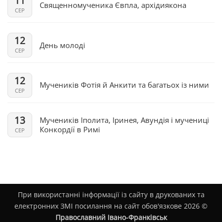
11
Священномученика Євпла, архідиякона
СЕР
12
День молоді
СЕР
12
Мучеників Фотія й Анкити та багатьох із ними
СЕР
13
Мучеників Іполита, Іринея, Авундія і мучениці
Конкордії в Римі
СЕР
При використанні інформації із сайту в друкованих та
електронних ЗМІ посилання на сайт обов'язкове 2026 ©
Православний Івано-Франківськ