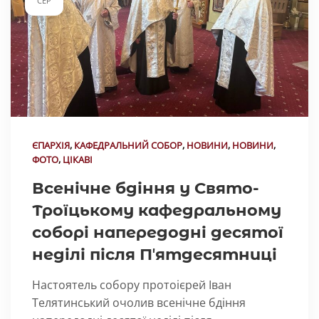
СЕР
ЄПАРХІЯ
,
КАФЕДРАЛЬНИЙ СОБОР
,
НОВИНИ
,
НОВИНИ
,
ФОТО
,
ЦІКАВІ
Всенічне бдіння у Свято-
Троїцькому кафедральному
соборі напередодні десятої
неділі після Пʼятдесятниці
Настоятель собору протоієрей Іван
Телятинський очолив всенічне бдіння