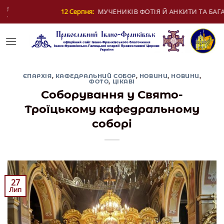
Skip
ЧЕНИКІВ ФОТІЯ Й АНКИТИ ТА БАГАТЬОХ ІЗ НИМИ
to
content
ЄПАРХІЯ
,
КАФЕДРАЛЬНИЙ СОБОР
,
НОВИНИ
,
НОВИНИ
,
ФОТО
,
ЦІКАВІ
Соборування у Свято-
Троїцькому кафедральному
соборі
27
Лип