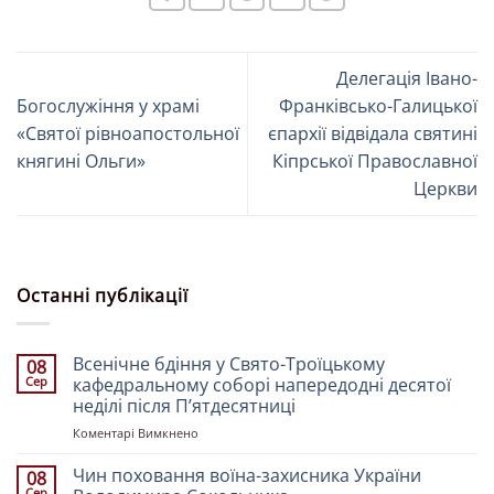
Делегація Івано-
Богослужіння у храмі
Франківсько-Галицької
«Святої рівноапостольної
єпархії відвідала святині
княгині Ольги»
Кіпрської Православної
Церкви
Останні публікації
Всенічне бдіння у Свято-Троїцькому
08
Сер
кафедральному соборі напередодні десятої
неділі після Пʼятдесятниці
до
Коментарі Вимкнено
Всенічне
бдіння
Чин поховання воїна-захисника України
08
у
Сер