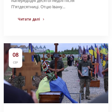
напередодні десятої неділі після
Пʼятдесятниці. Отцю Івану…
Читати далі
08
СЕР