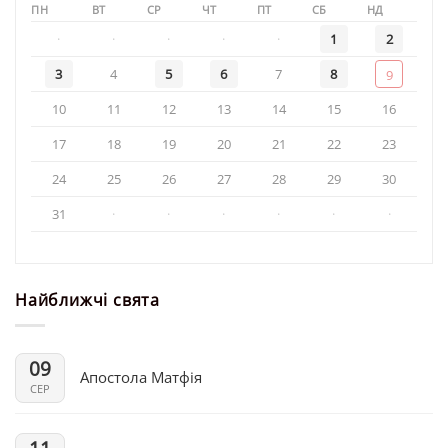
ПН
ВТ
СР
ЧТ
ПТ
СБ
НД
·
·
·
·
·
1
2
3
4
5
6
7
8
9
10
11
12
13
14
15
16
17
18
19
20
21
22
23
24
25
26
27
28
29
30
31
·
·
·
·
·
·
Найближчі свята
09
Апостола Матфія
СЕР