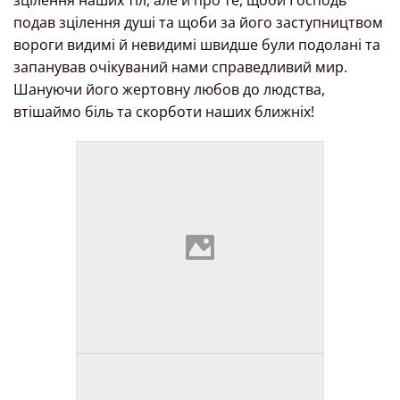
подав зцілення душі та щоби за його заступництвом
вороги видимі й невидимі швидше були подолані та
запанував очікуваний нами справедливий мир.
Шануючи його жертовну любов до людства,
втішаймо біль та скорботи наших ближніх!