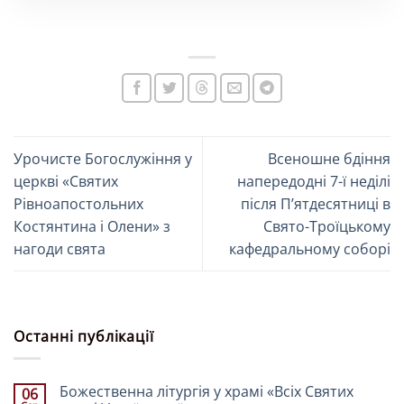
Урочисте Богослужіння у
Всеношне бдіння
церкві «Святих
напередодні 7-ї неділі
Рівноапостольних
після П’ятдесятниці в
Костянтина і Олени» з
Свято-Троїцькому
нагоди свята
кафедральному соборі
Останні публікації
Божественна літургія у храмі «Всіх Святих
06