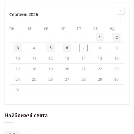
кафедральному
соборі
‹
у
Серпень 2026
›
день
свята
ПН
ВТ
СР
ЧТ
ПТ
СБ
НД
·
·
·
·
·
1
2
3
4
5
6
8
9
7
10
11
12
13
14
15
16
17
18
19
20
21
22
23
24
25
26
27
28
29
30
31
·
·
·
·
·
·
Найближчі свята