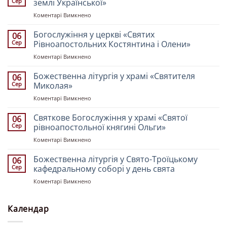
Сер
землі Української»
до
Коментарі Вимкнено
Божественна
літургія
Богослужіння у церкві «Святих
06
у
Сер
Рівноапостольних Костянтина і Олени»
храмі
до
Коментарі Вимкнено
«Всіх
Богослужіння
Святих
у
Божественна літургія у храмі «Святителя
землі
06
церкві
Української»
Сер
Миколая»
«Святих
до
Коментарі Вимкнено
Рівноапостольних
Божественна
Костянтина
літургія
Святкове Богослужіння у храмі «Святої
і
06
у
Олени»
Сер
рівноапостольної княгині Ольги»
храмі
до
Коментарі Вимкнено
«Святителя
Святкове
Миколая»
Богослужіння
Божественна літургія у Свято-Троїцькому
06
у
Сер
кафедральному соборі у день свята
храмі
до
Коментарі Вимкнено
«Святої
Божественна
рівноапостольної
літургія
княгині
у
Календар
Ольги»
Свято-
Троїцькому