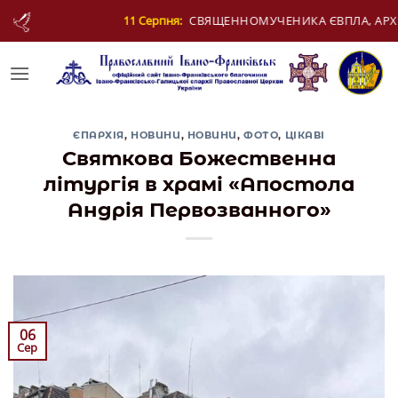
Skip
СВЯЩЕННОМУЧЕНИКА ЄВПЛА, АРХІДИЯКОНА
to
content
ЄПАРХІЯ
,
НОВИНИ
,
НОВИНИ
,
ФОТО
,
ЦІКАВІ
Святкова Божественна
літургія в храмі «Апостола
Андрія Первозванного»
06
Сер