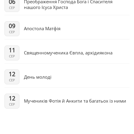
06
Преображення Господа Бога і Спасителя
нашого Ісуса Христа
СЕР
09
Апостола Матфія
СЕР
11
Священномученика Євпла, архідиякона
СЕР
12
День молоді
СЕР
12
Мучеників Фотія й Анкити та багатьох із ними
СЕР