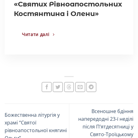
«Святих Рівноапостольних
Костянтина і Олени»
Читати далі
Всеношне бдіння
Божественна літургія у
напередодні 23-ї неділі
храмі “Святої
після Пʼятдесятниці у
рівноапостольної княгині
Свято-Троїцькому