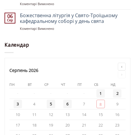
до
Коментарі Вимкнено
«Святителя
Святкове
Миколая»
Богослужіння
Божественна літургія у Свято-Троїцькому
06
у
Сер
кафедральному соборі у день свята
храмі
до
Коментарі Вимкнено
«Святої
Божественна
рівноапостольної
літургія
княгині
у
Календар
Ольги»
Свято-
Троїцькому
кафедральному
соборі
‹
у
Серпень 2026
›
день
свята
ПН
ВТ
СР
ЧТ
ПТ
СБ
НД
·
·
·
·
·
1
2
3
4
5
6
7
9
8
10
11
12
13
14
15
16
17
18
19
20
21
22
23