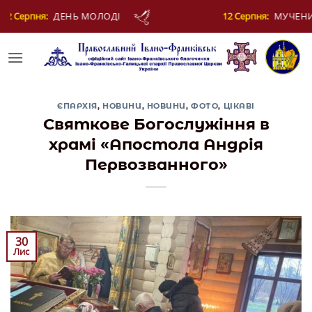
Skip
12 Серпня:
МУЧЕНИКІВ ФОТІЯ Й АНКИТИ ТА БАГАТЬОХ 
to
content
ЄПАРХІЯ
,
НОВИНИ
,
НОВИНИ
,
ФОТО
,
ЦІКАВІ
Святкове Богослужіння в
храмі «Апостола Андрія
Первозванного»
30
Лис