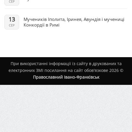
СЕР
13
Мучеників Іполита, Іринея, Авундія і мучениці
Конкордії в Римі
СЕР
При використанні інформації із сайту в друкованих та
електронних ЗМІ посилання на сайт обов'язкове 2026 ©
Православний Івано-Франківськ