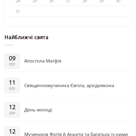
24
25
26
27
28
29
30
31
·
·
·
·
·
·
Найближчі свята
09
Апостола Матфія
СЕР
11
Священномученика Євпла, архідиякона
СЕР
12
День молоді
СЕР
12
Мучеників Фотія й Анкити та багатьох із ними