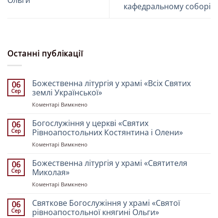
Ольги”
кафедральному соборі
Останні публікації
Божественна літургія у храмі «Всіх Святих
06
Сер
землі Української»
до
Коментарі Вимкнено
Божественна
літургія
Богослужіння у церкві «Святих
06
у
Сер
Рівноапостольних Костянтина і Олени»
храмі
до
Коментарі Вимкнено
«Всіх
Богослужіння
Святих
у
Божественна літургія у храмі «Святителя
землі
06
церкві
Української»
Сер
Миколая»
«Святих
до
Коментарі Вимкнено
Рівноапостольних
Божественна
Костянтина
літургія
Святкове Богослужіння у храмі «Святої
і
06
у
Олени»
Сер
рівноапостольної княгині Ольги»
храмі