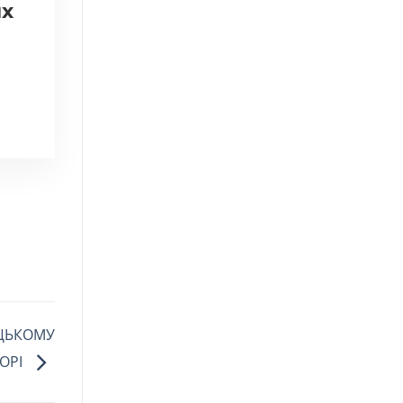
х
ЇЦЬКОМУ
ОРІ