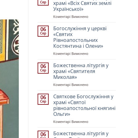
Сер
храмі «Всіх Святих землі
Української»
до
Коментарі Вимкнено
Божественна
літургія
Богослужіння у церкві
06
у
Сер
«Святих
храмі
Рівноапостольних
«Всіх
Костянтина і Олени»
Святих
землі
до
Коментарі Вимкнено
Української»
Богослужіння
у
Божественна літургія у
06
церкві
Сер
храмі «Святителя
«Святих
Миколая»
Рівноапостольних
до
Коментарі Вимкнено
Костянтина
Божественна
і
літургія
Олени»
Святкове Богослужіння у
06
у
Сер
храмі «Святої
храмі
рівноапостольної княгині
«Святителя
Ольги»
Миколая»
до
Коментарі Вимкнено
Святкове
Богослужіння
Божественна літургія у
06
у