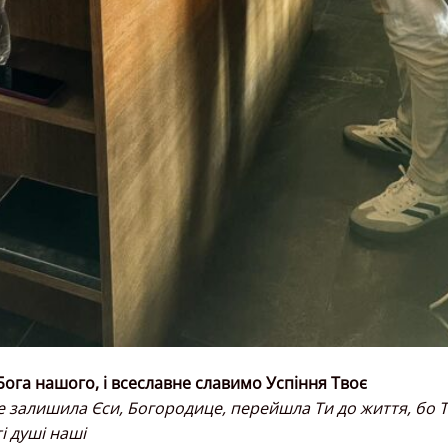
га нашого, і всеславне славимо Успіння Твоє
у не залишила Єси, Богородице, перейшла Ти до життя, бо 
і душі наші