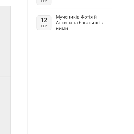
СЕР
Мучеників Фотія й
12
Анкити та багатьох із
СЕР
ними