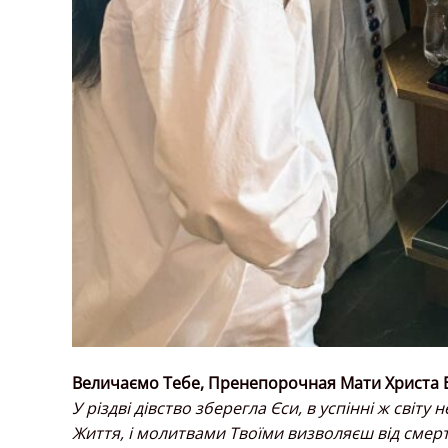
Величаємо Тебе, Пренепорочная Мати Христа Бо
У різдві дівство зберегла Єси, в успінні ж світ
Життя, і молитвами Твоїми визволяєш від смерт