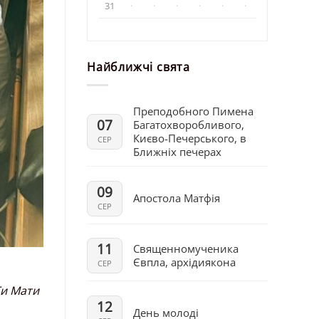
31
·
·
·
·
·
·
Найближчі свята
Преподобного Пимена
07
Багатохворобливого,
Києво-Печерського, в
СЕР
Ближніх печерах
09
Апостола Матфія
СЕР
11
Священномученика
Євпла, архідиякона
СЕР
Ти Мати
12
День молоді