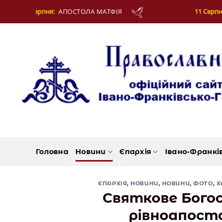
Skip
 МАТФІЯ
11 Серпня:
СВЯЩЕННОМУЧЕНИКА ЄВП
to
content
Головна
Новини
Єпархія
Івано-Франкі
ЄПАРХІЯ
,
НОВИНИ
,
НОВИНИ
,
ФОТО
,
Х
Святкове Богос
рівноапосто