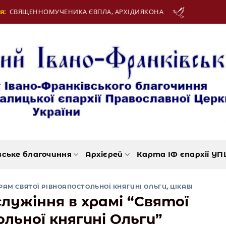
ЛА, АРХІДИЯКОНА
12 Серпня:
ДЕНЬ МОЛОДІ
вське благочиння
Архієрей
Карта ІФ єпархії УП
РАМ СВЯТОЇ РІВНОАПОСТОЛЬНОЇ КНЯГИНІ ОЛЬГИ
,
ЦІКАВІ
лужіння в храмі “Святої
льної княгині Ольги”