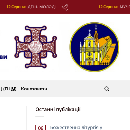
12 Серпня:
МУЧЕНИКІВ ФОТІЯ Й АНКИТИ ТА 
Ц (ПЦУ)
Контакти
Останні публікації
Божественна літургія у
06