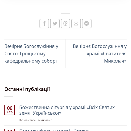
Вечірнє Богослужіння у
Вечірнє Богослужіння у
Свято-Троїцькому
храмі «Святителя
кафедральному соборі
Миколая»
Останні публікації
Божественна літургія у храмі «Всіх Святих
06
Сер
землі Української»
до
Коментарі Вимкнено
Божественна
літургія