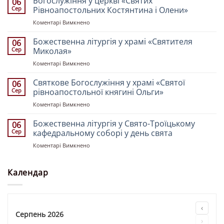
Богослужіння у церкві «Святих
06
у
Сер
Рівноапостольних Костянтина і Олени»
храмі
до
Коментарі Вимкнено
«Всіх
Богослужіння
Святих
у
Божественна літургія у храмі «Святителя
землі
06
церкві
Української»
Сер
Миколая»
«Святих
до
Коментарі Вимкнено
Рівноапостольних
Божественна
Костянтина
літургія
Святкове Богослужіння у храмі «Святої
і
06
у
Олени»
Сер
рівноапостольної княгині Ольги»
храмі
до
Коментарі Вимкнено
«Святителя
Святкове
Миколая»
Богослужіння
Божественна літургія у Свято-Троїцькому
06
у
Сер
кафедральному соборі у день свята
храмі
до
Коментарі Вимкнено
«Святої
Божественна
рівноапостольної
літургія
княгині
у
Календар
Ольги»
Свято-
Троїцькому
кафедральному
соборі
‹
у
Серпень 2026
›
день