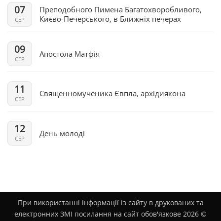
07
Преподобного Пимена Багатохворобливого,
Києво-Печерського, в Ближніх печерах
СЕР
09
Апостола Матфія
СЕР
11
Священномученика Євпла, архідиякона
СЕР
12
День молоді
СЕР
При використанні інформації із сайту в друкованих та
електронних ЗМІ посилання на сайт обов'язкове 2026 ©