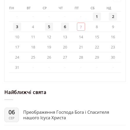
свята
ПН
ВТ
СР
ЧТ
ПТ
СБ
НД
·
·
·
·
·
1
2
3
4
5
6
8
9
7
10
11
12
13
14
15
16
17
18
19
20
21
22
23
24
25
26
27
28
29
30
31
·
·
·
·
·
·
Найближчі свята
06
Преображення Господа Бога і Спасителя
нашого Ісуса Христа
СЕР