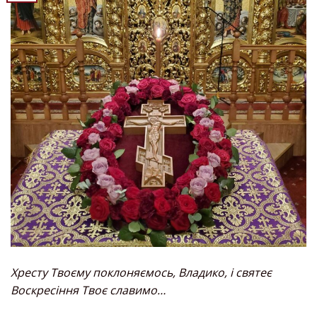
Хресту Твоєму поклоняємось, Владико, і святеє
Воскресіння Твоє славимо…