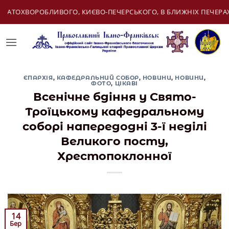
Skip
ГО, В БЛИЖНІХ ПЕЧЕРАХ
09 Серпня:
АПОСТО
to
content
ЄПАРХІЯ
,
КАФЕДРАЛЬНИЙ СОБОР
,
НОВИНИ
,
НОВИНИ
,
ФОТО
,
ЦІКАВІ
Всенічне бдіння у Свято-
Троїцькому кафедральному
соборі напередодні 3-ї неділі
Великого посту,
Хрестопоклонної
14
Бер