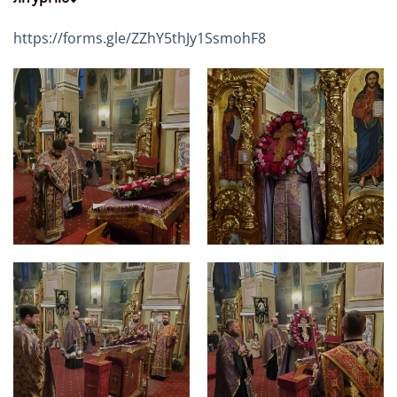
https://forms.gle/ZZhY5thJy1SsmohF8