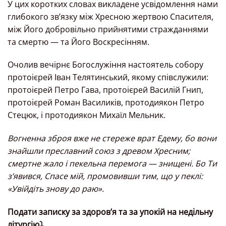
У цих коротких словах викладене усвідомлення нами
глибокого зв’язку між Хресною жертвою Спасителя,
між Його добровільно прийнятими стражданнями
та смертю — та Його Воскресінням.
Очолив вечірнє Богослужіння настоятель собору
протоієрей Іван Телятинський, якому співслужили:
протоієрей Петро Гава, протоієрей Василій Гнип,
протоієрей Роман Василиків, протодиякон Петро
Стецюк, і протодиякон Михаїл Мельник.
Вогненна зброя вже не стереже врат Едему, бо вони
знайшли преславний союз з древом Хресним;
смертне жало і пекельна перемога — знищені. Бо Ти
зʼявився, Спасе мій, промовивши тим, що у пеклі:
«Увійдіть знову до раю».
Подати записку за здоров’я та за упокій на недільну
літургію⤵️