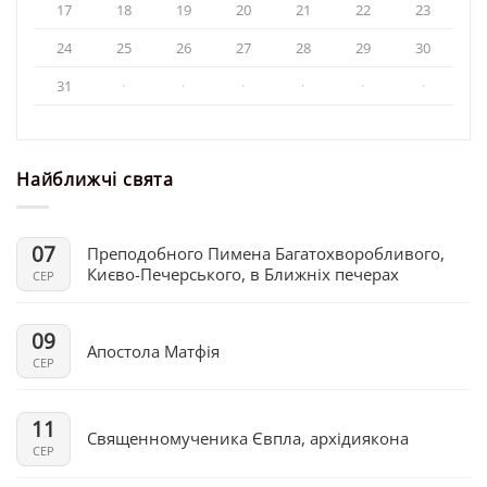
17
18
19
20
21
22
23
24
25
26
27
28
29
30
31
·
·
·
·
·
·
Найближчі свята
07
Преподобного Пимена Багатохворобливого,
Києво-Печерського, в Ближніх печерах
СЕР
09
Апостола Матфія
СЕР
11
Священномученика Євпла, архідиякона
СЕР