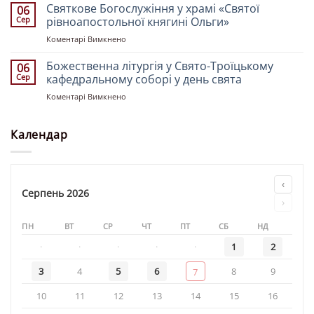
літургія
Святкове Богослужіння у храмі «Святої
і
06
у
Олени»
Сер
рівноапостольної княгині Ольги»
храмі
до
Коментарі Вимкнено
«Святителя
Святкове
Миколая»
Богослужіння
Божественна літургія у Свято-Троїцькому
06
у
Сер
кафедральному соборі у день свята
храмі
до
Коментарі Вимкнено
«Святої
Божественна
рівноапостольної
літургія
княгині
у
Календар
Ольги»
Свято-
Троїцькому
кафедральному
соборі
‹
у
Серпень 2026
›
день
свята
ПН
ВТ
СР
ЧТ
ПТ
СБ
НД
·
·
·
·
·
1
2
3
4
5
6
8
9
7
10
11
12
13
14
15
16