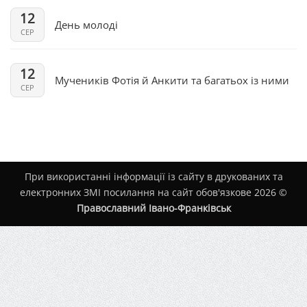
12
День молоді
СЕР
12
Мучеників Фотія й Анкити та багатьох із ними
СЕР
При використанні інформації із сайту в друкованих та
електронних ЗМІ посилання на сайт обов'язкове 2026 ©
Православний Івано-Франківськ