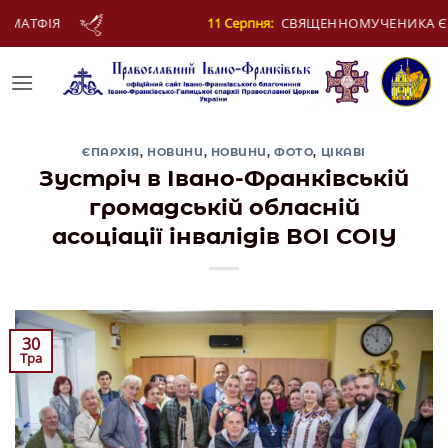
Skip
СВЯЩЕННОМУЧЕНИКА ЄВПЛА, АРХІДИЯКОНА
to
content
ЄПАРХІЯ
,
НОВИНИ
,
НОВИНИ
,
ФОТО
,
ЦІКАВІ
Зустріч в Івано-Франківській
громадській обласній
асоціації інвалідів ВОІ СОІУ
30
Тра