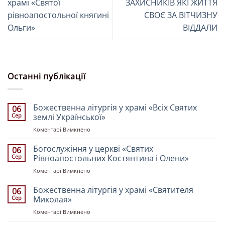
храмі «Святої
ЗАХИСНИКІВ ЯКІ ЖИТТЯ
рівноапостольної княгині
СВОЄ ЗА ВІТЧИЗНУ
Ольги»
ВІДДАЛИ
Останні публікації
Божественна літургія у храмі «Всіх Святих
06
Сер
землі Української»
до
Коментарі Вимкнено
Божественна
літургія
Богослужіння у церкві «Святих
06
у
Сер
Рівноапостольних Костянтина і Олени»
храмі
до
Коментарі Вимкнено
«Всіх
Богослужіння
Святих
у
Божественна літургія у храмі «Святителя
землі
06
церкві
Української»
Сер
Миколая»
«Святих
до
Коментарі Вимкнено
Рівноапостольних
Божественна
Костянтина