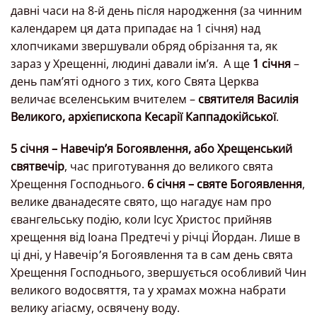
давні часи на 8-й день після народження (за чинним
календарем ця дата припадає на 1 січня) над
хлопчиками звершували обряд обрізання та, як
зараз у Хрещенні, людині давали ім’я.
А ще
1 січня
–
день пам’яті одного з тих, кого Свята Церква
величає вселенським вчителем –
святителя Василія
Великого, архієпископа Кесарії Каппадокійської
.
5 січня – Навечір’я Богоявлення, або Хрещенський
святвечір
, час приготування до великого свята
Хрещення Господнього.
6 січня – святе Богоявлення
,
велике дванадесяте свято, що нагадує нам про
євангельську подію, коли Ісус Христос прийняв
хрещення від Іоана Предтечі у річці Йордан. Лише в
ці дні, у Навечір՚я Богоявлення та в сам день свята
Хрещення Господнього, звершується особливий Чин
великого водосвяття, та у храмах можна набрати
велику агіасму, освячену воду.