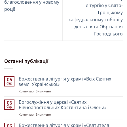
благословення у новому
літургію у Свято-
році!
Троїцькому
кафедральному соборі у
день свята Обрізання
Господнього
Останні публікації
Божественна літургія у храмі «Всіх Святих
06
Сер
землі Української»
до
Коментарі Вимкнено
Божественна
літургія
Богослужіння у церкві «Святих
06
у
Сер
Рівноапостольних Костянтина і Олени»
храмі
до
Коментарі Вимкнено
«Всіх
Богослужіння
Святих
у
Божественна літургія у храмі «Святителя
землі
06