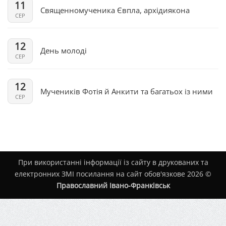
11
Священномученика Євпла, архідиякона
СЕР
12
День молоді
СЕР
12
Мучеників Фотія й Анкити та багатьох із ними
СЕР
При використанні інформації із сайту в друкованих та
електронних ЗМІ посилання на сайт обов'язкове 2026 ©
Православний Івано-Франківськ