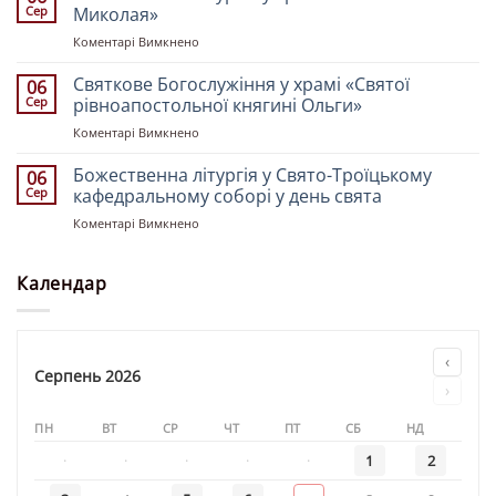
церкві
Української»
Сер
Миколая»
«Святих
до
Коментарі Вимкнено
Рівноапостольних
Божественна
Костянтина
літургія
Святкове Богослужіння у храмі «Святої
і
06
у
Олени»
Сер
рівноапостольної княгині Ольги»
храмі
до
Коментарі Вимкнено
«Святителя
Святкове
Миколая»
Богослужіння
Божественна літургія у Свято-Троїцькому
06
у
Сер
кафедральному соборі у день свята
храмі
до
Коментарі Вимкнено
«Святої
Божественна
рівноапостольної
літургія
княгині
у
Календар
Ольги»
Свято-
Троїцькому
кафедральному
соборі
‹
у
Серпень 2026
›
день
свята
ПН
ВТ
СР
ЧТ
ПТ
СБ
НД
·
·
·
·
·
1
2