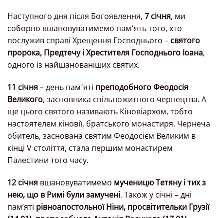
Наступного дня після Богоявлення,
7 січня
, ми
соборно вшановуватимемо пам՚ять того, хто
послужив справі Хрещення Господнього –
святого
пророка, Предтечу і Хрестителя Господнього Іоана
,
одного із найшанованіших святих.
11 січня
– день пам՚яті
преподобного Феодосія
Великого
, засновника спільножитного чернецтва. А
ще цього святого називають Кіновіархом, тобто
настоятелем кіновії, братського монастиря. Чернеча
обитель, заснована святим Феодосієм Великим в
кінці V століття, стала першим монастирем
Палестини того часу.
12 січня
вшановуватимемо
мученицю Тетяну і тих з
нею, що в Римі були замучені
. Також у січні – дні
пам’яті
рівноапостольної Ніни, просвітительки Грузії