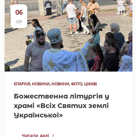
06
СЕР
ЄПАРХІЯ
,
НОВИНИ
,
НОВИНИ
,
ФОТО
,
ЦІКАВІ
Божественна літургія у
храмі «Всіх Святих землі
Української»
Читати далі