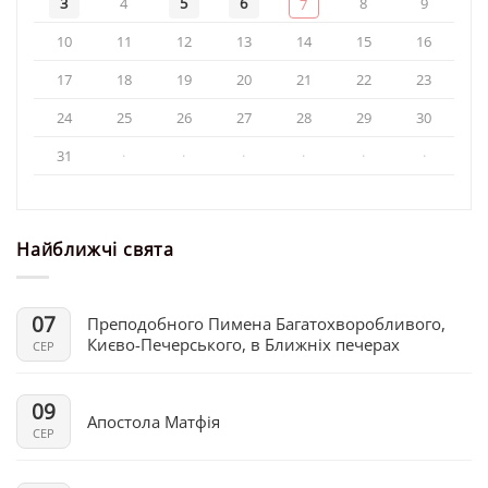
3
4
5
6
8
9
7
10
11
12
13
14
15
16
17
18
19
20
21
22
23
24
25
26
27
28
29
30
31
·
·
·
·
·
·
Найближчі свята
07
Преподобного Пимена Багатохворобливого,
Києво-Печерського, в Ближніх печерах
СЕР
09
Апостола Матфія
СЕР